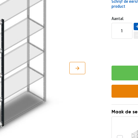
Schrijf de eers
product
Uw
DIRECT
Aantal
aanpassing
LEVERBAAR
Maak de se