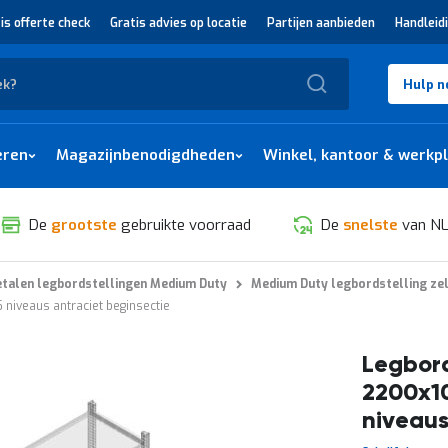
is offerte check
Gratis advies op locatie
Partijen aanbieden
Handleid
Zoek
Hulp n
eren
Magazijnbenodigdheden
Winkel, kantoor & werkp
De
grootste
gebruikte voorraad
De
snelste
van NL
talen legbordstellingen Medium Duty
Medium Duty legbordstelling ze
niveaus antraciet beginsectie
Legbord
2200x1
niveaus