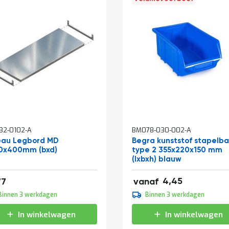
32-0102-A
BM078-030-002-A
eau Legbord MD
Begra kunststof stapelb
0x400mm (bxd)
type 2 355x220x150 mm
(lxbxh) blauw
af
5,38
16,66
4,45
77
vanaf
4,95
Binnen 3 werkdagen
Binnen 3 werkdagen
5,99
In winkelwagen
In winkelwagen