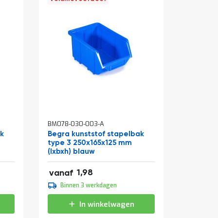
BM078-030-003-A
BM078-03
ak
Begra kunststof stapelbak
Begra k
type 3 250x165x125 mm
type 4 1
(lxbxh) blauw
blauw
2,40
0,97
1,98
vanaf
vanaf
2,20
0,90
Binnen 3 werkdagen
Binne
2,66
1,09
In winkelwagen