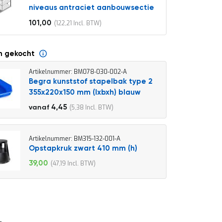
niveaus antraciet aanbouwsectie
101,00
122,21
Vanaf
n gekocht
Artikelnummer: BM078-030-002-A
Begra kunststof stapelbak type 2
355x220x150 mm (lxbxh) blauw
4,95
4,45
5,38
vanaf
5,99
Artikelnummer: BM315-132-001-A
Opstapkruk zwart 410 mm (h)
39,00
47,19
Speciale
prijs