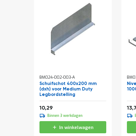
BM024-002-003-A
BM0
Schuifschot 400x200 mm
Niv
(dxh) voor Medium Duty
100
Legbordstelling
Van
12,45
10,29
13,
Binnen 3 werkdagen
In winkelwagen