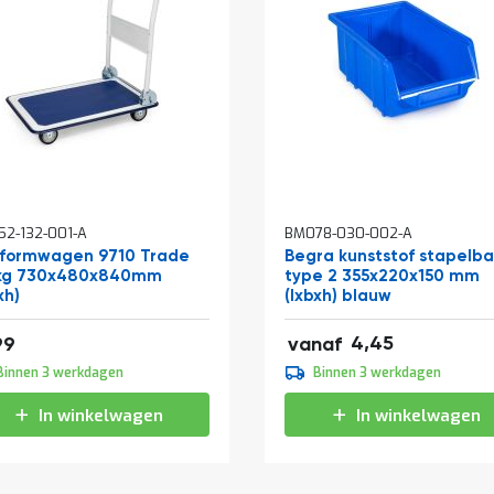
In
2-132-001-A
BM078-030-002-A
kelwagen
winkelwagen
tformwagen 9710 Trade
Begra kunststof stapelb
kg 730x480x840mm
type 2 355x220x150 mm
xh)
(lxbxh) blauw
5,38
36,29
4,45
99
vanaf
4,95
Binnen 3 werkdagen
Binnen 3 werkdagen
5,99
In winkelwagen
In winkelwagen