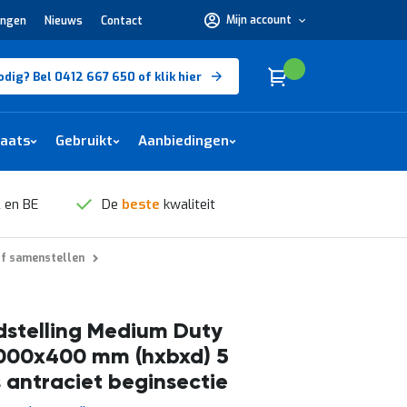
Mijn account
ingen
Nieuws
Contact
Hulp
nodig?
Bel
0412
Cart
(
)
Winkelwagen
odig? Bel 0412 667 650 of klik hier
667
650 of
klik
hier
laats
Gebruikt
Aanbiedingen
 en BE
De
beste
kwaliteit
lf samenstellen
stelling Medium Duty
000x400 mm (hxbxd) 5
 antraciet beginsectie