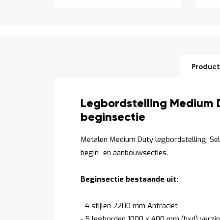
Product
Productomschrijving
Legbordstelling Medium 
beginsectie
Metalen Medium Duty legbordstelling. Se
begin- en aanbouwsecties.
Beginsectie bestaande uit:
- 4 stijlen 2200 mm Antraciet
- 5 legborden 1000 x 400 mm (bxd) verzin