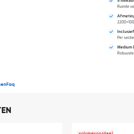
5 niveau
Ruimte voo
Afmetin
2200×100
Inclusie
Per secti
Medium 
Robuuste 
DIRECT
LEVERBAAR
gen
Faq
TEN
volumevoordeel