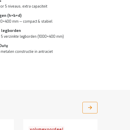
s
r 5 niveaus, extra capaciteit
gen (h×b×d)
0×400 mm — compact & stabiel
f legborden
e 5 verzinkte legborden (1000×400 mm)
Duty
metalen constructie in antraciet
volumevoordeel