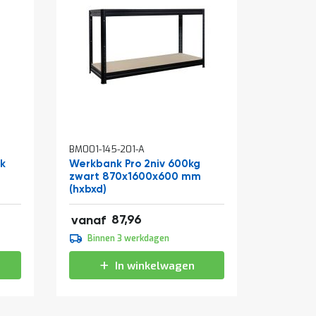
In
BM001-145-201-A
BM310-0
winkelwagen
ak
Werkbank Pro 2niv 600kg
Rolcont
zwart 870x1600x600 mm
810x715
(hxbxd)
verzinkt
106,43
87,96
vanaf
vanaf
109,95
Binnen 3 werkdagen
Binne
133,04
In winkelwagen