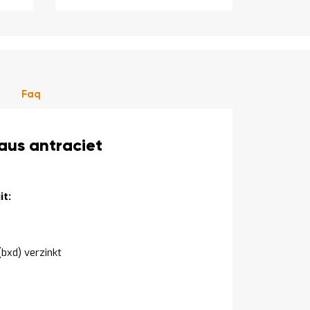
Faq
aus antraciet
t:
bxd) verzinkt