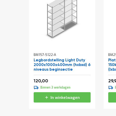
In
BM157-5122-A
BM25
win
Legbordstelling Light Duty
Pla
2000x1000x400mm (hxbxd) 6
150
niveaus beginsectie
(lxb
Vanaf
145,20
120,00
29,
Binnen 3 werkdagen
In winkelwagen