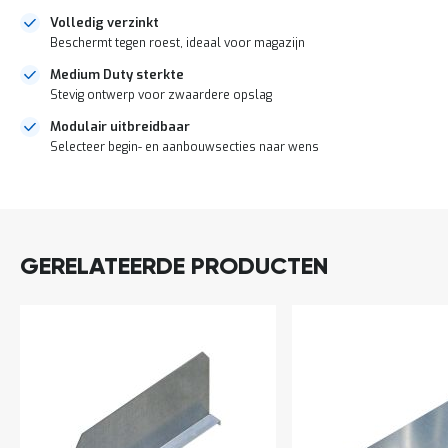
a
Volledig verzinkt
n
Beschermt tegen roest, ideaal voor magazijn
d
l
Medium Duty sterkte
e
Stevig ontwerp voor zwaardere opslag
i
d
Modulair uitbreidbaar
i
Selecteer begin- en aanbouwsecties naar wens
n
g
e
DIRECT
n
LEVERBAAR
N
i
GERELATEERDE PRODUCTEN
e
u
w
s
C
o
n
t
a
c