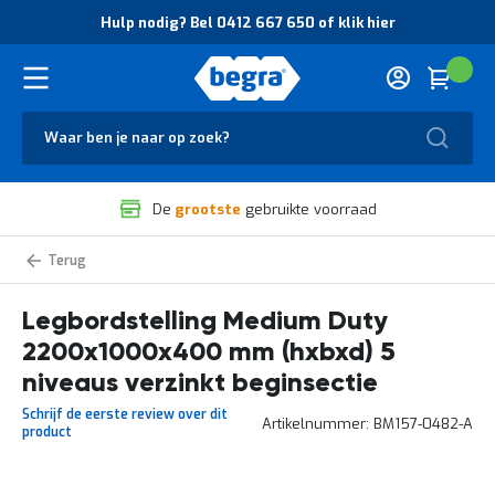
O
Hulp nodig? Bel 0412 667 650 of klik hier
v
e
r
Cart
(
Wink
B
H
e
u
g
Zoek
l
r
p
a
n
V
o
De
grootste
gebruikte voorraad
e
d
i
i
l
g
Medium
i
?
Duty
g
B
legbordstelling
zelf
Legbordstelling Medium Duty
h
e
samenstellen
e
l
2200x1000x400 mm (hxbxd) 5
i
0
d
4
niveaus verzinkt beginsectie
e
1
Schrijf de eerste review over dit
n
2
Artikelnummer
BM157-0482-A
product
k
6
w
6
a
7