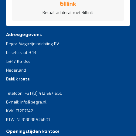
Betaal achteraf met Billink!
Adresgegevens
Begra Magazijninrichting BV
IJsselstraat 9-13
5347 KG Oss
Nederland
Bekijk route
Telefoon: +31 (0) 412 667 650
E-mail: info@begra.nl
KVK: 17207142
BTW: NL818038524B01
Openingstijden kantoor