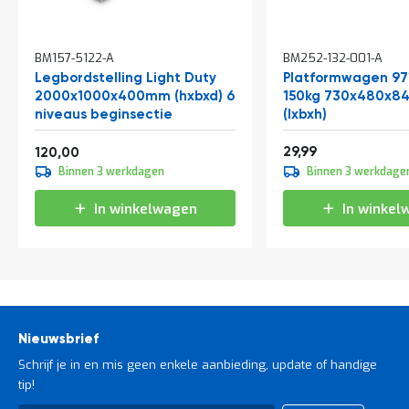
In
BM157-5122-A
BM252-132-001-A
winkelwagen
Legbordstelling Light Duty
Platformwagen 97
2000x1000x400mm (hxbxd) 6
150kg 730x480x
niveaus beginsectie
(lxbxh)
Vanaf
36,29
145,20
29,99
120,00
Binnen 3 werkdagen
Binnen 3 werkdage
In winkelwagen
In winkel
Nieuwsbrief
Schrijf je in en mis geen enkele aanbieding, update of handige
tip!