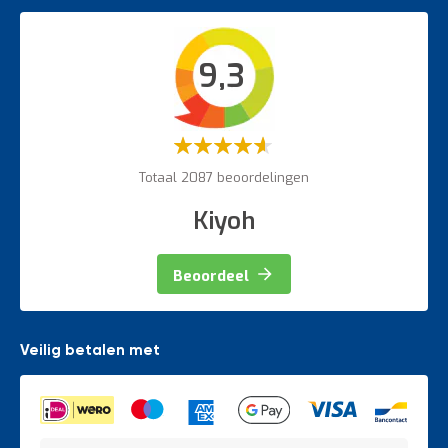
Werkplaatsinrichting accessoires
Bordestrappen
Intern transport
9,3
Veiligheidsartikelen
Magazijnbewegwijzering
Weegapparatuur
Waardering:
60%
Totaal 2087 beoordelingen
Kiyoh
Beoordeel
Veilig betalen met