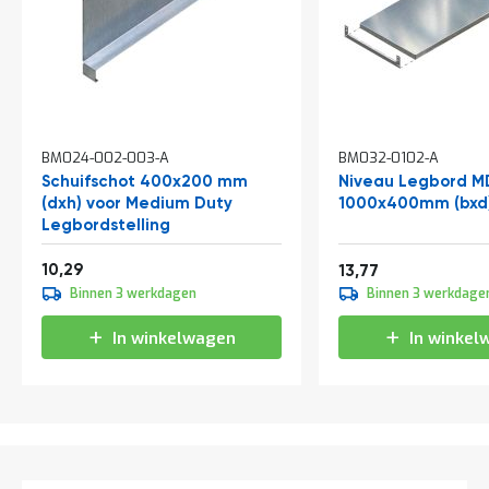
t
Mijn
account
BM024-002-003-A
BM032-0102-A
Schuifschot 400x200 mm
Niveau Legbord M
(dxh) voor Medium Duty
1000x400mm (bxd
Legbordstelling
Vanaf
12,45
10,29
16,66
13,77
Binnen 3 werkdagen
Binnen 3 werkdage
In winkelwagen
In winkel