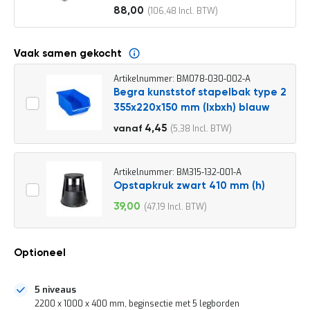
o
88,00
106,48
c
Vanaf
a
t
i
Vaak samen gekocht
e
Artikelnummer: BM078-030-002-A
P
Begra kunststof stapelbak type 2
a
355x220x150 mm (lxbxh) blauw
r
t
4,95
4,45
5,38
vanaf
i
5,99
j
e
n
Artikelnummer: BM315-132-001-A
a
Opstapkruk zwart 410 mm (h)
a
39,00
47,19
n
Speciale
b
prijs
i
e
Optioneel
d
e
n
5 niveaus
H
2200 x 1000 x 400 mm, beginsectie met 5 legborden