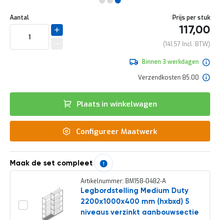
e
Ga
r
Uw
naar
DIRECT
Aantal
Prijs per stuk
t
aanpassing
het
117,00
e
LEVERBAAR
begin
c
van
141,57
h
de
e
afbeeldingen-
Binnen 3 werkdagen
c
gallerij
k
Verzendkosten 85.00
G
r
Plaats in winkelwagen
a
t
i
Configureer Maatwerk
s
a
d
v
Maak de set compleet
i
e
Artikelnummer: BM158-0482-A
s
Legbordstelling Medium Duty
o
2200x1000x400 mm (hxbxd) 5
p
l
niveaus verzinkt aanbouwsectie