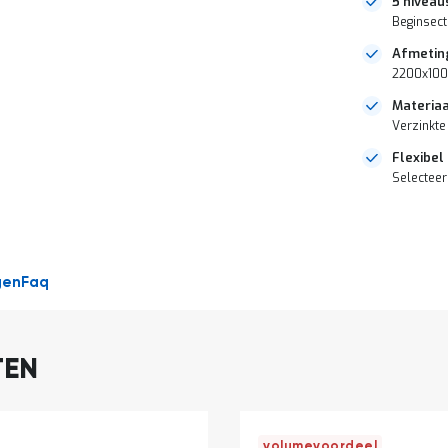
5 niveau
Beginsect
Afmetin
2200x100
Materiaa
Verzinkte
Flexibel
Selecteer
DIRECT
LEVERBAAR
gen
Faq
TEN
volumevoordeel