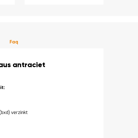
Faq
aus antraciet
t:
bxd) verzinkt