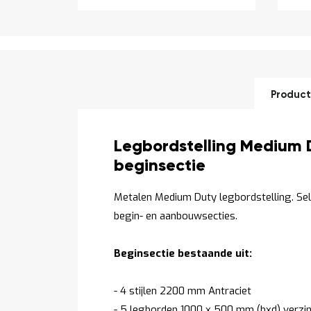
Product
Productomschrijving
Legbordstelling Medium 
beginsectie
Metalen Medium Duty legbordstelling. Se
begin- en aanbouwsecties.
Beginsectie bestaande uit:
- 4 stijlen 2200 mm Antraciet
- 5 legborden 1000 x 500 mm (bxd) verzin