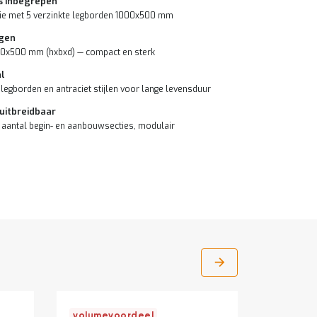
s inbegrepen
ie met 5 verzinkte legborden 1000x500 mm
gen
0x500 mm (hxbxd) — compact en sterk
l
 legborden en antraciet stijlen voor lange levensduur
 uitbreidbaar
 aantal begin- en aanbouwsecties, modulair
volumevoordeel