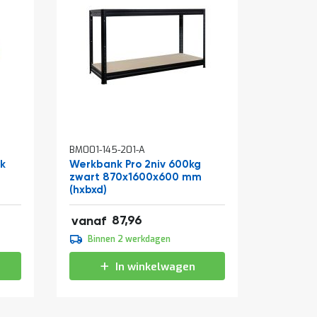
In
BM001-145-201-A
BM310-0
winkelwagen
ak
Werkbank Pro 2niv 600kg
Rolcont
zwart 870x1600x600 mm
810x715
(hxbxd)
verzinkt
106,43
87,96
vanaf
vanaf
109,95
Binnen 2 werkdagen
Binne
133,04
In winkelwagen