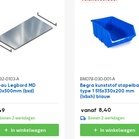
32-0103-A
BM078-030-001-A
eau Legbord MD
Begra kunststof stapelb
0x500mm (bxd)
type 1 515x330x200 mm
(lxbxh) blauw
af
10,16
19,95
8,40
49
vanaf
9,30
Binnen 2 werkdagen
Binnen 2 werkdagen
11,25
In winkelwagen
In winkelwagen