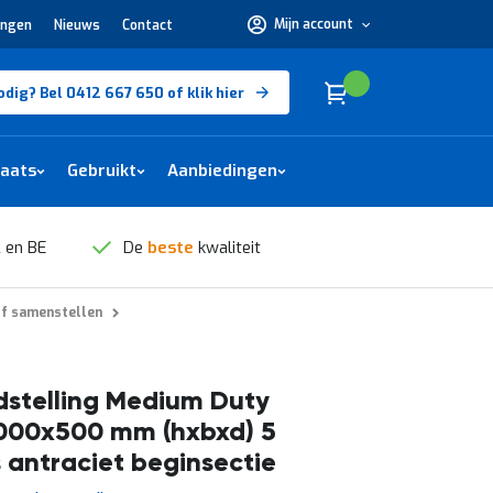
Mijn account
ingen
Nieuws
Contact
Hulp
nodig?
Bel
0412
Cart
(
)
Winkelwagen
odig? Bel 0412 667 650 of klik hier
667
650 of
klik
hier
laats
Gebruikt
Aanbiedingen
 en BE
De
beste
kwaliteit
lf samenstellen
stelling Medium Duty
000x500 mm (hxbxd) 5
 antraciet beginsectie