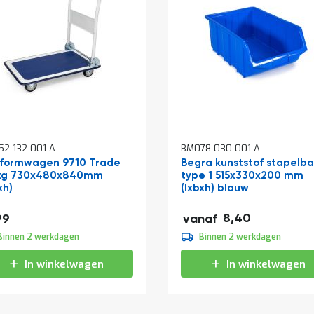
In
2-132-001-A
BM078-030-001-A
kelwagen
winkelwagen
tformwagen 9710 Trade
Begra kunststof stapelb
kg 730x480x840mm
type 1 515x330x200 mm
xh)
(lxbxh) blauw
10,16
36,29
8,40
99
vanaf
9,30
Binnen 2 werkdagen
Binnen 2 werkdagen
11,25
In winkelwagen
In winkelwagen