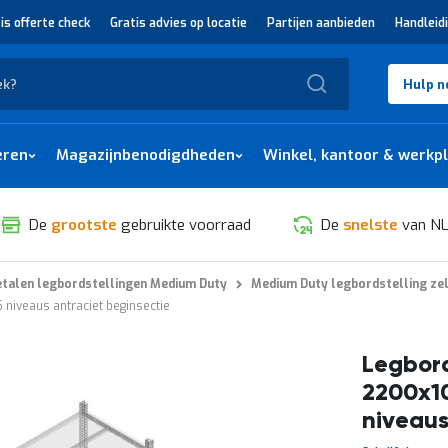
is offerte check
Gratis advies op locatie
Partijen aanbieden
Handleid
Zoek
Hulp n
eren
Magazijnbenodigdheden
Winkel, kantoor & werkp
De
grootste
gebruikte voorraad
De
snelste
van NL
talen legbordstellingen Medium Duty
Medium Duty legbordstelling ze
niveaus antraciet beginsectie
Legbord
2200x1
niveaus