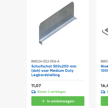
BM024-002-004-A
BM0
Schuifschot 500x200 mm
Niv
(dxh) voor Medium Duty
100
Legbordstelling
Van
13,39
11,07
16,
Binnen 2 werkdagen
In winkelwagen