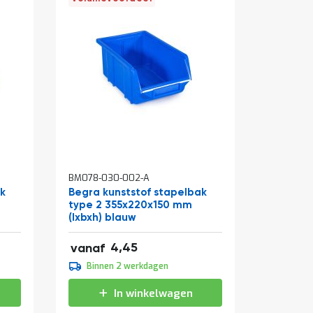
BM078-030-002-A
BM078-03
ak
Begra kunststof stapelbak
Begra k
type 2 355x220x150 mm
type 3 
(lxbxh) blauw
(lxbxh) 
5,38
2,40
4,45
vanaf
vanaf
4,95
2,20
Binnen 2 werkdagen
Binne
5,99
2,66
In winkelwagen