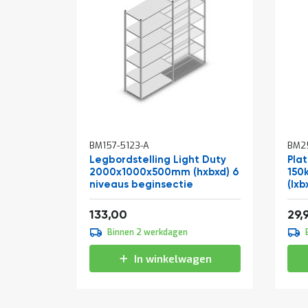
In
BM157-5123-A
BM25
win
Legbordstelling Light Duty
Pla
2000x1000x500mm (hxbxd) 6
150
niveaus beginsectie
(lxb
Vanaf
160,93
133,00
29,
Binnen 2 werkdagen
In winkelwagen