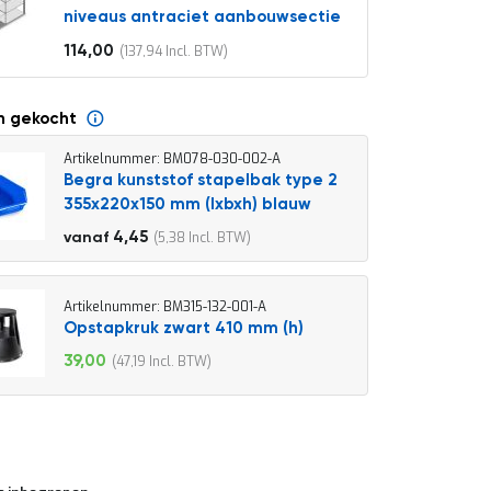
niveaus antraciet aanbouwsectie
114,00
137,94
Vanaf
n gekocht
Artikelnummer: BM078-030-002-A
Begra kunststof stapelbak type 2
355x220x150 mm (lxbxh) blauw
4,95
4,45
5,38
vanaf
5,99
Artikelnummer: BM315-132-001-A
Opstapkruk zwart 410 mm (h)
39,00
47,19
Speciale
prijs