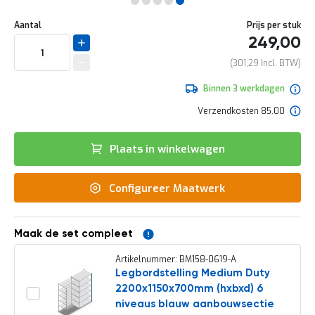
e
Ga
r
Uw
naar
DIRECT
Aantal
Prijs per stuk
t
aanpassing
het
249,00
e
LEVERBAAR
begin
c
van
301,29
h
de
e
afbeeldingen-
Binnen 3 werkdagen
c
gallerij
k
Verzendkosten 85.00
G
r
Plaats in winkelwagen
a
t
i
Configureer Maatwerk
s
a
d
v
Maak de set compleet
i
e
Artikelnummer: BM158-0619-A
s
Legbordstelling Medium Duty
o
2200x1150x700mm (hxbxd) 6
p
l
niveaus blauw aanbouwsectie