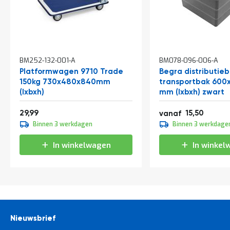
In
In
BM252-132-001-A
BM078-096-006-A
winkelwagen
winkelwagen
Platformwagen 9710 Trade
Begra distributieb
150kg 730x480x840mm
transportbak 600
(lxbxh)
mm (lxbxh) zwart
36,29
18,76
29,99
15,50
vanaf
17,20
Binnen 3 werkdagen
Binnen 3 werkdage
20,81
In winkelwagen
In winkel
Nieuwsbrief