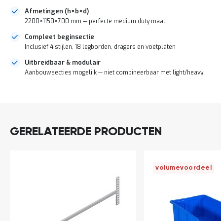
a
Afmetingen (h×b×d)
n
2200×1150×700 mm — perfecte medium duty maat
d
l
Compleet beginsectie
e
Inclusief 4 stijlen, 18 legborden, dragers en voetplaten
i
d
Uitbreidbaar & modulair
i
Aanbouwsecties mogelijk — niet combineerbaar met light/heavy
n
g
e
DIRECT
n
LEVERBAAR
N
i
GERELATEERDE PRODUCTEN
e
u
w
s
volumevoordeel
C
o
n
t
a
c