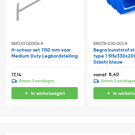
t
Mijn
account
BM020-00004-A
BM078-030-001-A
H-schoor set 1150 mm voor
Begra kunststof s
Medium Duty Legbordstelling
type 1 515x330x2
(lxbxh) blauw
Vanaf
10,16
20,74
8,40
17,14
vanaf
9,30
Binnen 3 werkdagen
Binnen 3 werkdage
11,25
In winkelwagen
In winkel