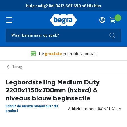
O
Hulp nodig? Bel 0412 667 650 of klik hier
v
e
r
Cart
(
Wink
B
H
e
u
g
Zoek
l
r
p
a
n
V
o
De
grootste
gebruikte voorraad
e
d
i
i
l
g
Medium
i
?
Duty
g
B
legbordstelling
zelf
Legbordstelling Medium Duty
h
e
samenstellen
e
l
2200x1150x700mm (hxbxd) 6
i
0
d
4
niveaus blauw beginsectie
e
1
Schrijf de eerste review over dit
n
2
Artikelnummer
BM157-0619-A
product
k
6
w
6
a
7