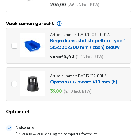
o
206,00
249,26
c
Vanaf
a
t
i
Vaak samen gekocht
e
Artikelnummer: BM078-030-001-A
P
Begra kunststof stapelbak type 1
a
515x330x200 mm (lxbxh) blauw
r
t
9,30
8,40
10,16
vanaf
i
11,25
j
e
n
Artikelnummer: BM315-132-001-A
a
Opstapkruk zwart 410 mm (h)
a
39,00
47,19
n
Speciale
b
prijs
i
e
Optioneel
d
e
n
6 niveaus
H
6 niveaus — veel opslag op compacte footprint