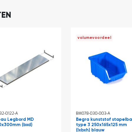
TEN
volumevoordeel
32-0122-A
BM078-030-003-A
eau Legbord MD
Begra kunststof stapelb
0x300mm (bxd)
type 3 250x165x125 mm
(lxbxh) blauw