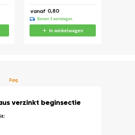
0,97
0,80
vanaf
vanaf
0,90
Binnen 3 werkdagen
Binne
1,09
In winkelwagen
Faq
us verzinkt beginsectie
t: