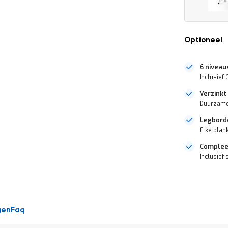
Optioneel
6 niveau
Inclusief
Verzinkt
Duurzame
Legbord
Elke plan
Complee
Inclusief 
DIRECT
LEVERBAAR
gen
Faq