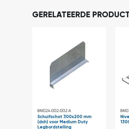
GERELATEERDE PRODUC
BM024-002-002-A
BM0
Schuifschot 300x200 mm
Niv
(dxh) voor Medium Duty
130
Legbordstelling