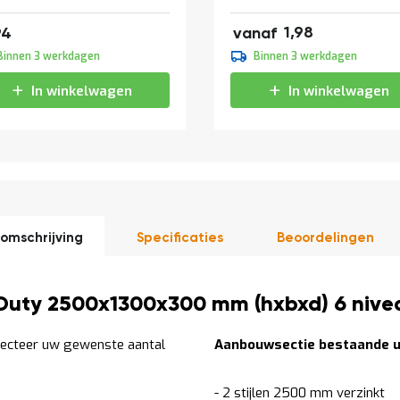
af
2,40
16,87
1,98
94
vanaf
2,20
Binnen 3 werkdagen
Binnen 3 werkdagen
2,66
In winkelwagen
In winkelwagen
omschrijving
Specificaties
Beoordelingen
Duty 2500x1300x300 mm (hxbxd) 6 nivea
lecteer uw gewenste aantal
Aanbouwsectie bestaande ui
- 2 stijlen 2500 mm verzinkt