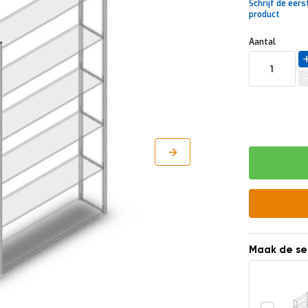
Schrijf de eers
product
Uw
DIRECT
Aantal
aanpassing
LEVERBAAR
Maak de se