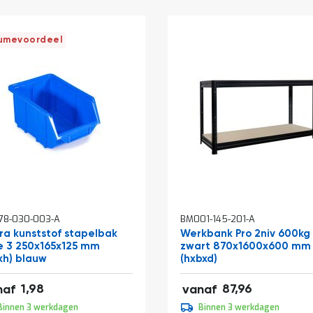
umevoordeel
In
78-030-003-A
BM001-145-201-A
kelwagen
winkelwagen
ra kunststof stapelbak
Werkbank Pro 2niv 600kg
e 3 250x165x125 mm
zwart 870x1600x600 mm
xh) blauw
(hxbxd)
0
106,43
1,98
87,96
naf
vanaf
0
109,95
Binnen 3 werkdagen
Binnen 3 werkdagen
6
133,04