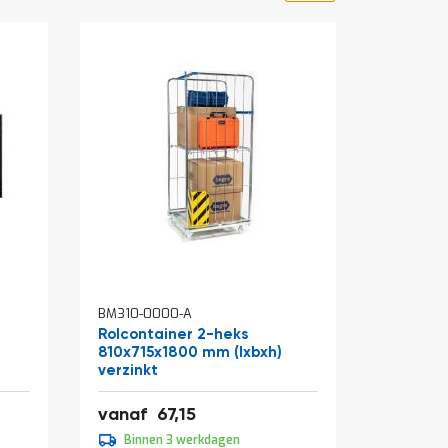
In
BM310-0000-A
BM315-13
winkelw
Rolcontainer 2-heks
Opstapk
810x715x1800 mm (lxbxh)
verzinkt
Speciale
81,25
4
vanaf
67,15
39,00
prijs
Binnen 3 werkdagen
Binne