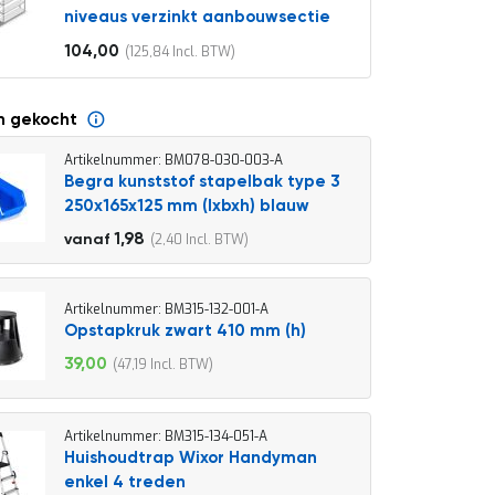
niveaus verzinkt aanbouwsectie
104,00
125,84
Vanaf
n gekocht
Artikelnummer: BM078-030-003-A
Begra kunststof stapelbak type 3
250x165x125 mm (lxbxh) blauw
2,20
1,98
2,40
vanaf
2,66
Artikelnummer: BM315-132-001-A
Opstapkruk zwart 410 mm (h)
39,00
47,19
Speciale
prijs
Artikelnummer: BM315-134-051-A
Huishoudtrap Wixor Handyman
enkel 4 treden