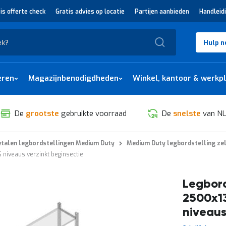
is offerte check
Gratis advies op locatie
Partijen aanbieden
Handleid
Zoek
Hulp n
eren
Magazijnbenodigdheden
Winkel, kantoor & werkp
De
grootste
gebruikte voorraad
De
snelste
van NL
talen legbordstellingen Medium Duty
Medium Duty legbordstelling ze
niveaus verzinkt beginsectie
Legbord
2500x1
niveaus