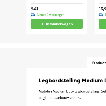
Van
11,39
9,41
13,
Binnen 3 werkdagen
In winkelwagen
Product
Productomschrijving
Legbordstelling Medium 
Metalen Medium Duty legbordstelling. Se
begin- en aanbouwsecties.