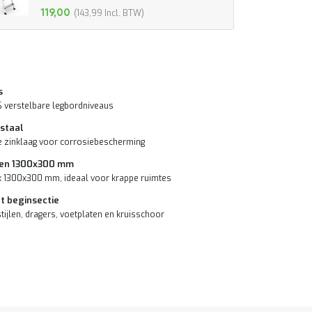
119,00
143,99
Speciale
prijs
s
 6 verstelbare legbordniveaus
 staal
 zinklaag voor corrosiebescherming
en 1300x300 mm
k 1300x300 mm, ideaal voor krappe ruimtes
t beginsectie
stijlen, dragers, voetplaten en kruisschoor