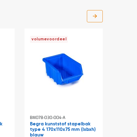
volumevoordeel
BM078-030-004-A
BM078-10
ak
Begra kunststof stapelbak
Magazij
type 4 170x110x75 mm (lxbxh)
2 verde
blauw
labels 