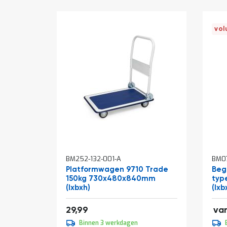
vol
In
In
BM252-132-001-A
BM0
winkelwagen
win
Platformwagen 9710 Trade
Beg
150kg 730x480x840mm
typ
(lxbxh)
(lxb
2,4
36,29
29,99
va
2,2
Binnen 3 werkdagen
2,6