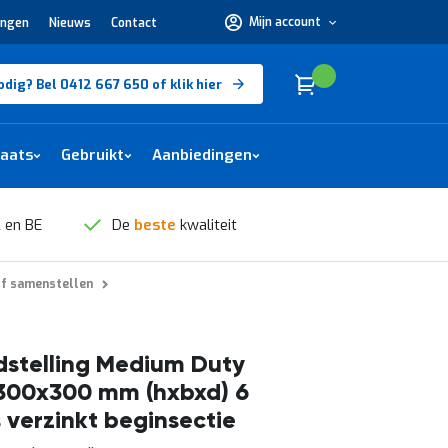
Mijn account
ingen
Nieuws
Contact
Hulp
nodig?
Bel
0412
Cart
(
)
Winkelwagen
odig? Bel 0412 667 650 of klik hier
667
650 of
klik
hier
laats
Gebruikt
Aanbiedingen
 en BE
De
beste
kwaliteit
lf samenstellen
stelling Medium Duty
300x300 mm (hxbxd) 6
 verzinkt beginsectie