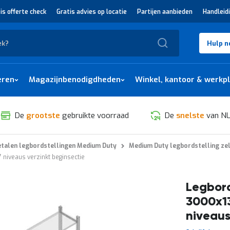
is offerte check
Gratis advies op locatie
Partijen aanbieden
Handleid
Zoek
Hulp n
eren
Magazijnbenodigdheden
Winkel, kantoor & werkp
De
grootste
gebruikte voorraad
De
snelste
van NL
talen legbordstellingen Medium Duty
Medium Duty legbordstelling ze
niveaus verzinkt beginsectie
Legbord
3000x1
niveaus