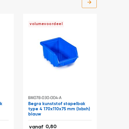
volumevoordeel
BM078-030-004-A
BM078-10
ak
Begra kunststof stapelbak
Magazij
type 4 170x110x75 mm (lxbxh)
2 verde
blauw
labels 
0,97
0,80
vanaf
vanaf