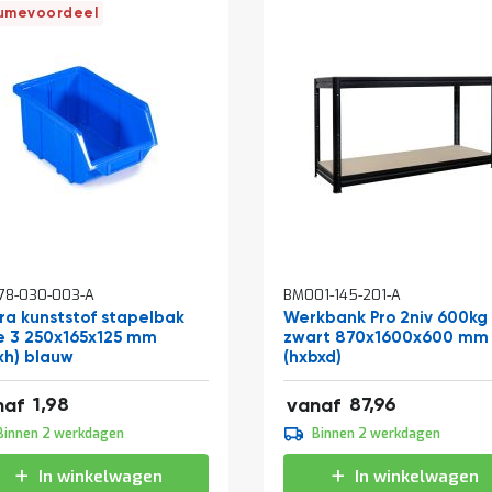
umevoordeel
In
78-030-003-A
BM001-145-201-A
kelwagen
winkelwagen
ra kunststof stapelbak
Werkbank Pro 2niv 600kg
e 3 250x165x125 mm
zwart 870x1600x600 mm
xh) blauw
(hxbxd)
0
106,43
1,98
87,96
naf
vanaf
0
109,95
Binnen 2 werkdagen
Binnen 2 werkdagen
6
133,04
In winkelwagen
In winkelwagen