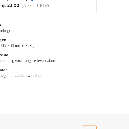
rijs
23.00
27.83
s
 inbegrepen
gen
300 x 300 mm (h×b×d)
 staal
estendig voor langere levensduur
baar
 begin- en aanbouwsecties