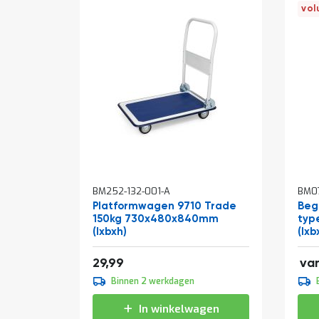
vol
In
In
BM252-132-001-A
BM0
winkelwagen
win
Platformwagen 9710 Trade
Beg
150kg 730x480x840mm
typ
(lxbxh)
(lxb
2,4
36,29
29,99
va
2,2
Binnen 2 werkdagen
2,6
In winkelwagen