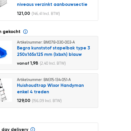
niveaus verzinkt aanbouwsectie
121,00
146,41
Vanaf
n gekocht
Artikelnummer: BM078-030-003-A
Begra kunststof stapelbak type 3
250x165x125 mm (lxbxh) blauw
2,20
1,98
2,40
vanaf
2,66
Artikelnummer: BM315-134-051-A
Huishoudtrap Wixor Handyman
enkel 4 treden
129,00
156,09
 day delivery