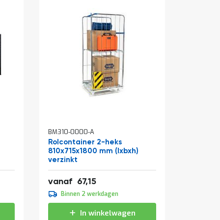
In
BM310-0000-A
BM315-13
winkelw
Rolcontainer 2-heks
Opstapk
810x715x1800 mm (lxbxh)
verzinkt
Speciale
81,25
4
vanaf
67,15
39,00
prijs
Binnen 2 werkdagen
Binne
In winkelwagen