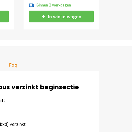
0,90
Binnen 2 werkdagen
Binne
1,09
In winkelwagen
Faq
us verzinkt beginsectie
t:
bxd) verzinkt