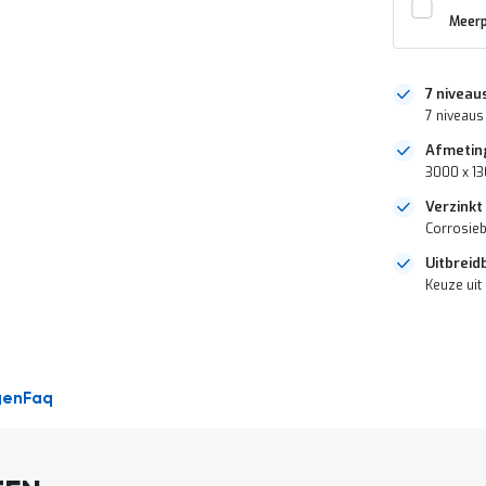
Meerp
7 niveau
7 niveaus
Afmetin
3000 x 1
Verzinkt
Corrosieb
Uitbreid
Keuze uit
DIRECT
LEVERBAAR
gen
Faq