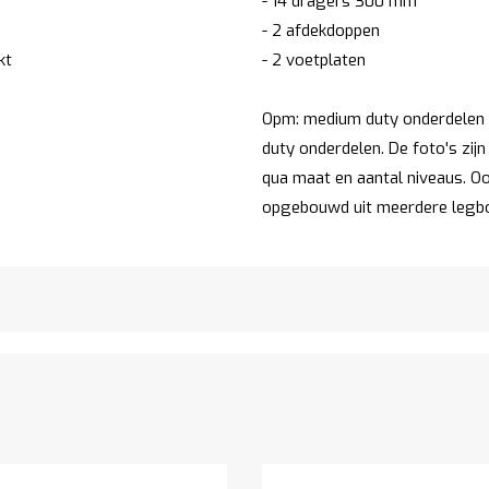
- 14 dragers 300 mm
- 2 afdekdoppen
kt
- 2 voetplaten
Opm: medium duty onderdelen z
duty onderdelen. De foto's zijn
qua maat en aantal niveaus. Ook
opgebouwd uit meerdere legb