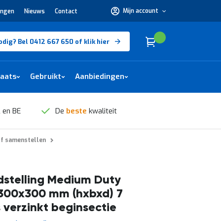
Mijn account
ingen
Nieuws
Contact
Hulp
nodig?
Bel
0412
Cart
(
)
Winkelwagen
odig? Bel 0412 667 650 of klik hier
667
650 of
klik
hier
laats
Gebruikt
Aanbiedingen
 en BE
De
beste
kwaliteit
lf samenstellen
stelling Medium Duty
300x300 mm (hxbxd) 7
 verzinkt beginsectie