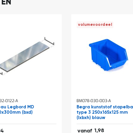
TEN
volumevoordeel
32-0122-A
BM078-030-003-A
eau Legbord MD
Begra kunststof stapelb
0x300mm (bxd)
type 3 250x165x125 mm
(lxbxh) blauw
af
2,40
16,87
1,98
94
vanaf