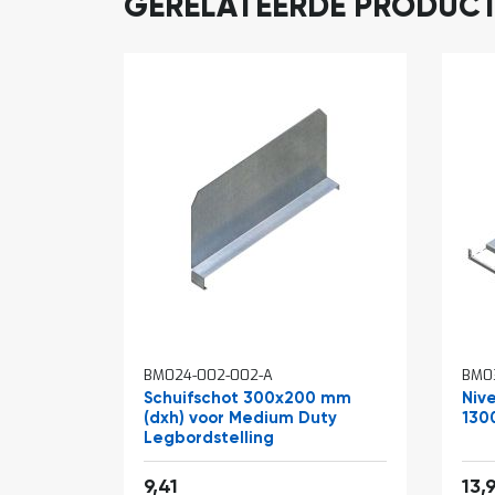
GERELATEERDE PRODUC
BM024-002-002-A
BM0
Schuifschot 300x200 mm
Niv
(dxh) voor Medium Duty
130
Legbordstelling
Van
11,39
9,41
13,