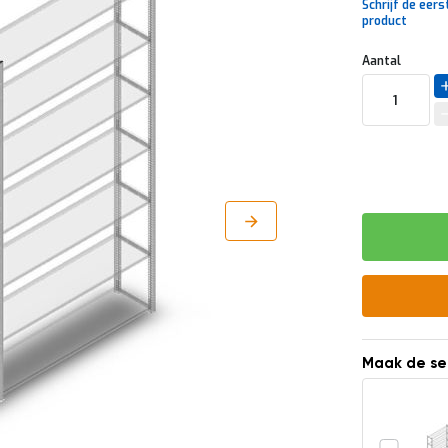
Schrijf de eers
product
Uw
DIRECT
Aantal
aanpassing
LEVERBAAR
Maak de se