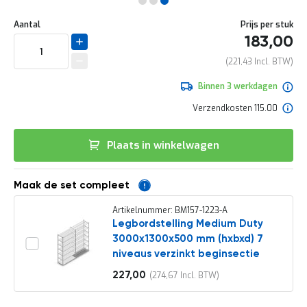
e
Ga
r
Uw
naar
DIRECT
Aantal
Prijs per stuk
t
aanpassing
het
183,00
e
LEVERBAAR
begin
c
van
221,43
h
de
e
afbeeldingen-
Binnen 3 werkdagen
c
gallerij
k
Verzendkosten 115.00
G
r
Plaats in winkelwagen
a
t
i
s
Maak de set compleet
a
d
Artikelnummer: BM157-1223-A
v
Legbordstelling Medium Duty
i
3000x1300x500 mm (hxbxd) 7
e
niveaus verzinkt beginsectie
s
o
227,00
274,67
Vanaf
p
l