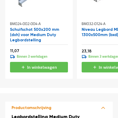
t
Mijn
BM024-002-004-A
BM032-0124-A
account
Schuifschot 500x200 mm
Niveau Legbord M
(dxh) voor Medium Duty
1300x500mm (bxd
Legbordstelling
Vanaf
13,39
11,07
28,05
23,18
Binnen 3 werkdagen
Binnen 3 werkdage
In winkelwagen
In winkel
Productomschrijving
Productomschrijving
Legbordstelling Medium Duty