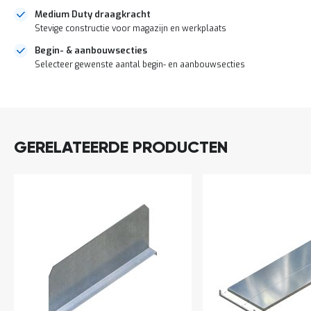
a
Medium Duty draagkracht
n
Stevige constructie voor magazijn en werkplaats
d
l
Begin- & aanbouwsecties
e
Selecteer gewenste aantal begin- en aanbouwsecties
i
d
i
DIRECT
n
LEVERBAAR
g
e
n
GERELATEERDE PRODUCTEN
N
i
e
u
w
s
C
o
n
t
a
c