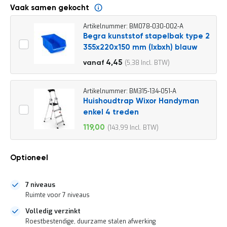
o
Vaak samen gekocht
c
a
Artikelnummer: BM078-030-002-A
t
Begra kunststof stapelbak type 2
i
e
355x220x150 mm (lxbxh) blauw
P
4,95
4,45
5,38
vanaf
a
5,99
r
t
Artikelnummer: BM315-134-051-A
i
Huishoudtrap Wixor Handyman
j
enkel 4 treden
e
n
119,00
143,99
Speciale
a
prijs
a
n
Optioneel
b
i
e
7 niveaus
d
Ruimte voor 7 niveaus
e
n
Volledig verzinkt
Roestbestendige, duurzame stalen afwerking
H