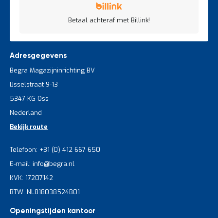
Betaal achteraf met Billink!
Adresgegevens
Begra Magazijninrichting BV
IJsselstraat 9-13
5347 KG Oss
Nederland
Bekijk route
Telefoon: +31 (0) 412 667 650
E-mail: info@begra.nl
KVK: 17207142
BTW: NL818038524B01
Openingstijden kantoor