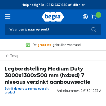
O
Hulp nodig? Bel 0412 667 650 of klik hier
v
e
r
Cart
(
Wink
B
H
e
u
g
Zoek
l
r
p
a
n
V
o
De
grootste
gebruikte voorraad
e
d
i
i
l
g
Medium
i
?
Duty
g
B
legbordstelling
zelf
Legbordstelling Medium Duty
h
e
samenstellen
e
l
3000x1300x500 mm (hxbxd) 7
i
0
d
4
niveaus verzinkt aanbouwsectie
e
1
Schrijf de eerste review over dit
n
2
Artikelnummer
BM158-1223-A
product
k
6
w
6
a
7