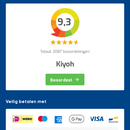
Werkplaatsinrichting accessoires
Bordestrappen
Intern transport
9,3
Veiligheidsartikelen
Magazijnbewegwijzering
Weegapparatuur
Waardering:
60%
Totaal 2087 beoordelingen
Kiyoh
Beoordeel
Veilig betalen met