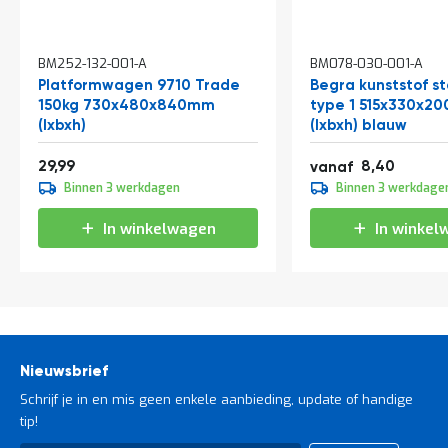
In
In
BM252-132-001-A
BM078-030-001-A
winkelwagen
winkelwagen
Platformwagen 9710 Trade
Begra kunststof s
150kg 730x480x840mm
type 1 515x330x2
(lxbxh)
(lxbxh) blauw
36,29
10,16
29,99
8,40
vanaf
9,30
Binnen 3 werkdagen
Binnen 3 werkdage
11,25
In winkelwagen
In winkel
Nieuwsbrief
Schrijf je in en mis geen enkele aanbieding, update of handige
tip!