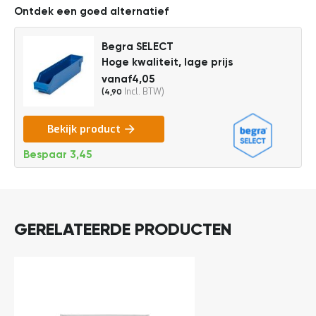
DIRECT
o
Ontdek een goed alternatief
LEVERBAAR
c
a
t
Begra SELECT
5,45
i
Hoge kwaliteit, lage prijs
e
vanaf
4,05
P
4,90
4,50
a
r
t
Bekijk product
i
j
Bespaar
3,45
e
n
a
a
n
b
GERELATEERDE PRODUCTEN
i
e
d
e
n
H