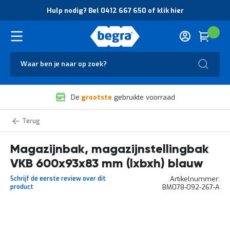
O
Hulp nodig? Bel 0412 667 650 of klik hier
v
e
r
Cart
(
Wink
B
H
e
u
g
Zoek
l
r
p
a
n
V
o
De
grootste
gebruikte voorraad
e
d
i
i
l
g
Magazijnstellingbakken
i
?
VKB
g
B
Magazijnbak, magazijnstellingbak
h
e
e
l
VKB 600x93x83 mm (lxbxh) blauw
i
0
d
4
Schrijf de eerste review over dit
Artikelnummer
e
1
product
BM078-092-267-A
n
2
k
6
w
6
Ga
a
7