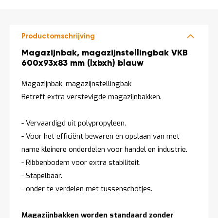
t
Mijn
Productomschrijving
account
Productomschrijving
Magazijnbak, magazijnstellingbak VKB
600x93x83 mm (lxbxh) blauw
Magazijnbak, magazijnstellingbak
Betreft extra verstevigde magazijnbakken.
- Vervaardigd uit polypropyleen.
- Voor het efficiënt bewaren en opslaan van met
name kleinere onderdelen voor handel en industrie.
- Ribbenbodem voor extra stabiliteit.
- Stapelbaar.
- onder te verdelen met tussenschotjes.
Magazijnbakken worden standaard zonder