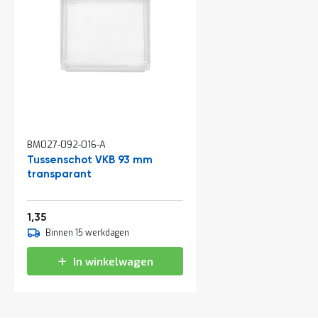
a
n
d
l
e
i
d
i
n
g
e
BM027-092-016-A
n
Tussenschot VKB 93 mm
N
transparant
i
e
u
1,63
1,35
w
s
Binnen 15 werkdagen
C
In winkelwagen
o
n
t
a
c