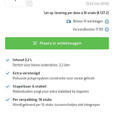
e
van
9,62
r
de
t
afbeeldingen-
Let op: levering per doos à 16 stuks (€ 127.2)
e
gallerij
c
Binnen 15 werkdagen
h
e
Verzendkosten 17.00
c
k
Plaats in winkelwagen
G
r
a
t
Inhoud 3,2 L
i
Perfect voor kleine onderdelen, 3,2 liter
s
Extra verstevigd
a
d
Robuuste polypropyleen constructie voor zwaar gebruik
v
Stapelbaar & stabiel
i
e
Ribbenbodem zorgt voor extra stabiliteit bij stapelen
s
Per verpakking: 16 stuks
o
Wordt geleverd per 16 stuks; tussenschotjes niet inbegrepen
p
l