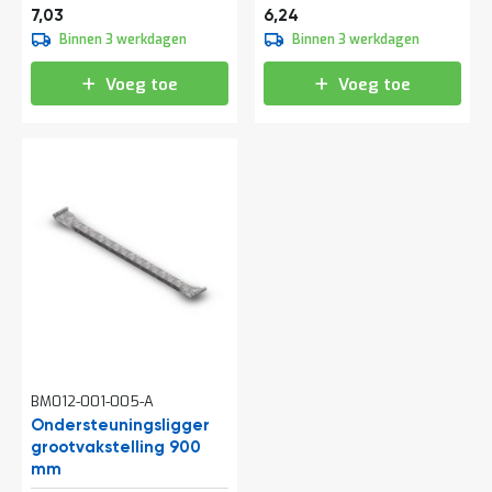
o
8,51
7,55
7,03
6,24
c
Binnen 3 werkdagen
Binnen 3 werkdagen
a
t
i
Voeg toe
Voeg toe
e
P
a
r
t
i
j
e
n
a
a
n
b
i
e
BM012-001-005-A
d
Ondersteuningsligger
e
grootvakstelling 900
n
mm
H