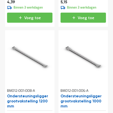
5,31
6,23
e
4,39
5,15
r
Binnen 3 werkdagen
Binnen 3 werkdagen
t
e
Voeg toe
Voeg toe
c
h
e
c
k
G
r
a
t
i
s
a
d
v
i
BM012-001-008-A
BM012-001-006-A
e
s
Ondersteuningsligger
Ondersteuningsligger
o
grootvakstelling 1200
grootvakstelling 1000
p
mm
mm
l