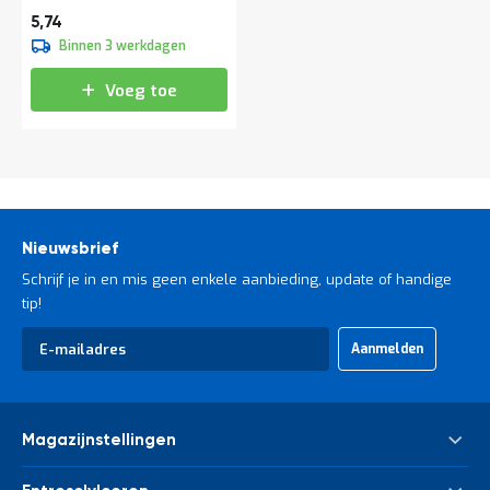
a
6,95
5,74
n
Binnen 3 werkdagen
d
l
e
Voeg toe
i
d
i
n
g
e
n
Nieuwsbrief
N
i
Schrijf je in en mis geen enkele aanbieding, update of handige
e
tip!
u
Abonneer
w
Aanmelden
u
s
op
C
onze
o
nieuwsbrief
n
Magazijnstellingen
t
a
Palletstelling
c