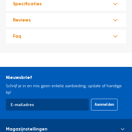
t
Specificaties
Reviews
Mijn
account
Faq
Nieuwsbrief
Schrijf je in en mis geen enkele aanbieding, update of handige
tip!
Abonneer
Aanmelden
u
op
onze
nieuwsbrief
Magazijnstellingen