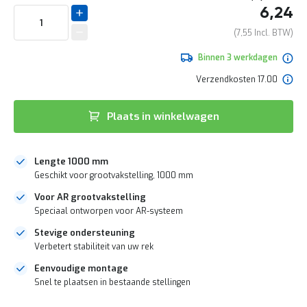
e
het
6,24
r
begin
t
van
7,55
e
de
c
afbeeldingen-
Binnen 3 werkdagen
h
gallerij
e
Verzendkosten 17.00
c
k
Plaats in winkelwagen
G
r
a
t
Lengte 1000 mm
i
Geschikt voor grootvakstelling, 1000 mm
s
Voor AR grootvakstelling
a
d
Speciaal ontworpen voor AR-systeem
v
Stevige ondersteuning
i
e
Verbetert stabiliteit van uw rek
s
Eenvoudige montage
o
Snel te plaatsen in bestaande stellingen
p
l