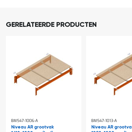
DIRECT
o
LEVERBAAR
c
a
t
i
GERELATEERDE PRODUCTEN
e
P
a
r
t
i
j
e
n
a
a
n
b
i
e
d
e
BM547-1006-A
n
BM547-1013-A
Niveau AR grootvak
Niveau AR grootva
H