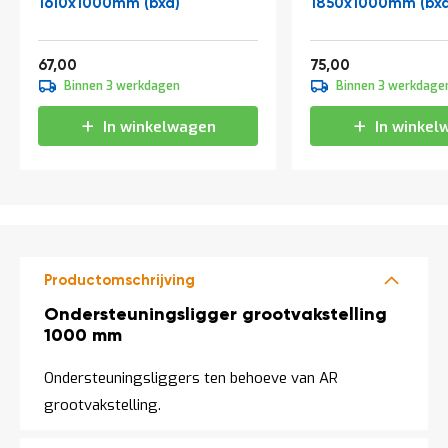
1610x1000mm (bxd)
1850x1000mm (bxd
a
n
d
Vanaf
Vanaf
l
81,07
90,75
67,00
75,00
e
Binnen 3 werkdagen
Binnen 3 werkdage
i
d
In winkelwagen
In winkel
i
n
g
e
n
N
i
e
Productomschrijving
u
w
Productomschrijving
Ondersteuningsligger grootvakstelling
s
1000 mm
C
o
Ondersteuningsliggers ten behoeve van AR
n
grootvakstelling.
t
a
c