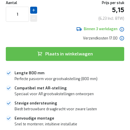
naar
e
Aantal
Prijs per stuk
het
r
5,15
begin
t
van
e
6,23
de
c
afbeeldingen-
h
Binnen 3 werkdagen
gallerij
e
Verzendkosten 17.00
c
k
G
Plaats in winkelwagen
r
a
t
Lengte 800 mm
i
s
Perfecte pasvorm voor grootvakstelling (800 mm)
a
Compatibel met AR-stelling
d
v
Speciaal voor AR grootvakstellingen ontworpen
i
Stevige ondersteuning
e
Biedt betrouwbare draagkracht voor zware lasten
s
o
Eenvoudige montage
p
Snel te monteren; intuïtieve installatie
l