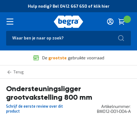
O
Hulp nodig? Bel 0412 667 650 of klik hier
v
e
r
Cart
(
Wink
B
H
e
u
g
Zoek
l
r
p
a
n
V
o
De
grootste
gebruikte voorraad
e
d
i
i
l
g
Ondersteuningsliggers
i
?
g
B
Ondersteuningsligger
h
e
e
l
grootvakstelling 800 mm
i
0
d
4
Schrijf de eerste review over dit
Artikelnummer
e
1
product
BM012-001-004-A
n
2
k
6
w
6
Ga
a
7