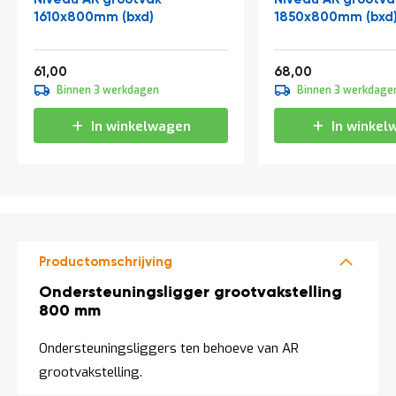
a
1610x800mm (bxd)
1850x800mm (bxd
n
d
l
Vanaf
Vanaf
e
73,81
82,28
61,00
68,00
i
Binnen 3 werkdagen
Binnen 3 werkdage
d
i
In winkelwagen
In winkel
n
g
e
n
N
i
e
u
Productomschrijving
w
s
Productomschrijving
Ondersteuningsligger grootvakstelling
800 mm
C
o
n
Ondersteuningsliggers ten behoeve van AR
t
grootvakstelling.
a
c