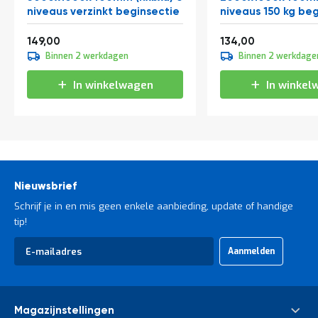
t
niveaus verzinkt beginsectie
niveaus 150 kg be
Vanaf
Vanaf
180,29
162,14
149,00
134,00
Mijn
Binnen 2 werkdagen
Binnen 2 werkdage
account
In winkelwagen
In winkel
Nieuwsbrief
Schrijf je in en mis geen enkele aanbieding, update of handige
tip!
Abonneer
Aanmelden
u
op
onze
nieuwsbrief
Magazijnstellingen