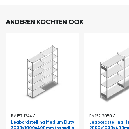
a
n
d
l
ANDEREN KOCHTEN OOK
e
i
d
i
n
g
e
n
N
i
e
u
w
s
C
o
n
BM157-1244-A
BM157-3050-A
t
Legbordstelling Medium Duty
Legbordstelling H
a
c
3000x1000x400mm (hxbxd) 6
2000x1000x400mm