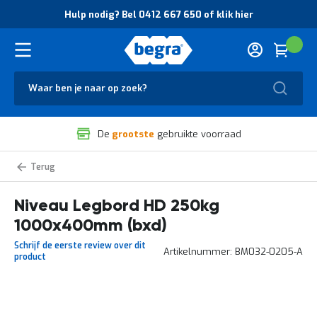
O
Hulp nodig? Bel 0412 667 650 of klik hier
v
e
r
Cart
(
Wink
B
H
e
u
g
Zoek
l
r
p
a
n
V
o
De
grootste
gebruikte voorraad
e
d
i
i
l
g
Niveaus
i
?
legborden
g
B
Heavy
Duty
Niveau Legbord HD 250kg
h
e
legbordstelling
e
l
1000x400mm (bxd)
i
0
d
4
Schrijf de eerste review over dit
Artikelnummer
BM032-0205-A
e
1
product
n
2
k
6
w
6
Ga
a
7
naar