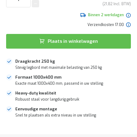
e
van
21,82
r
de
t
afbeeldingen-
Binnen 2 werkdagen
e
gallerij
c
Verzendkosten 17.00
h
e
c
Plaats in winkelwagen
k
G
r
Draagkracht 250 kg
a
Stevig legbord met maximale belasting van 250 kg
t
i
Formaat 1000x400 mm
s
Exacte maat 1000x400 mm, passend in uw stelling
a
Heavy-duty kwaliteit
d
v
Robuust staal voor langdurig gebruik
i
Eenvoudige montage
e
Snel te plaatsen als extra niveau in uw stelling
s
o
p
DIRECT
l