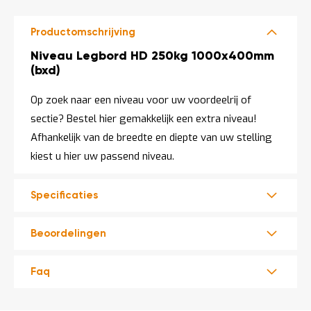
LEVERBAAR
o
c
a
Productomschrijving
t
i
Productomschrijving
Niveau Legbord HD 250kg 1000x400mm
e
(bxd)
P
a
Op zoek naar een niveau voor uw voordeelrij of
r
sectie? Bestel hier gemakkelijk een extra niveau!
t
i
Afhankelijk van de breedte en diepte van uw stelling
j
kiest u hier uw passend niveau.
e
n
a
Specificaties
a
n
b
i
Beoordelingen
e
d
e
Faq
n
H