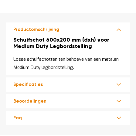
o
DIRECT
c
LEVERBAAR
a
t
i
e
Productomschrijving
P
Productomschrijving
Schuifschot 600x200 mm (dxh) voor
a
Medium Duty Legbordstelling
r
t
i
Losse schuifschotten ten behoeve van een metalen
j
Medium Duty legbordstelling.
e
n
a
Specificaties
a
n
b
Beoordelingen
i
e
d
Faq
e
n
H