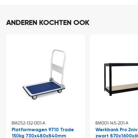
a
n
d
l
ANDEREN KOCHTEN OOK
e
i
d
i
n
g
e
n
N
i
e
u
w
s
C
o
In
In
n
BM252-132-001-A
BM001-145-201-A
winkelwagen
winkelwagen
t
Platformwagen 9710 Trade
Werkbank Pro 2niv
a
150kg 730x480x840mm
zwart 870x1600x
c