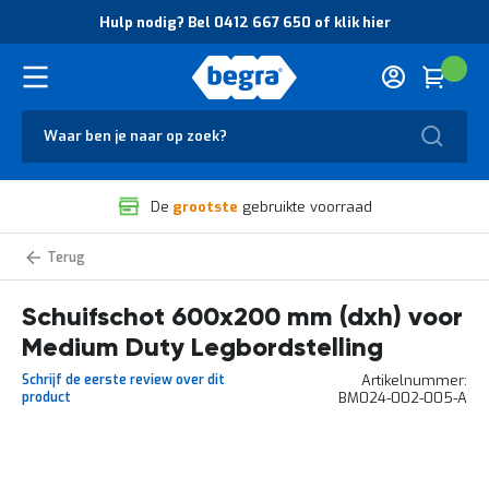
O
Hulp nodig? Bel 0412 667 650 of klik hier
v
e
r
Cart
(
Wink
B
H
e
u
g
Zoek
l
r
p
a
n
V
o
De
grootste
gebruikte voorraad
e
d
i
i
l
g
Schuifschotten
i
?
Medium
g
B
Duty
legbordstelling
Schuifschot 600x200 mm (dxh) voor
h
e
e
l
Medium Duty Legbordstelling
i
0
d
4
Schrijf de eerste review over dit
Artikelnummer
e
1
product
BM024-002-005-A
n
2
k
6
w
6
Ga
a
7