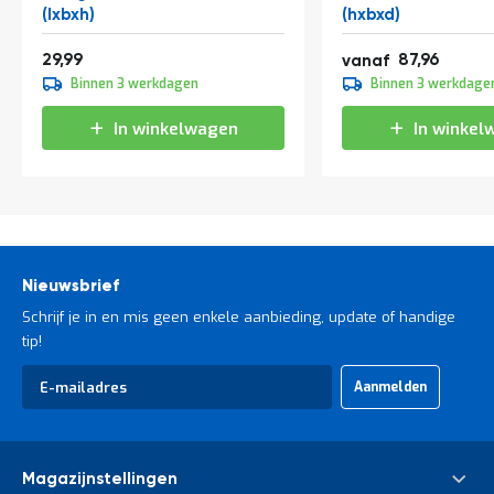
(lxbxh)
t
(hxbxd)
36,29
106,43
29,99
87,96
vanaf
109,95
Mijn
Binnen 3 werkdagen
Binnen 3 werkdage
133,04
account
In winkelwagen
In winkel
Nieuwsbrief
Schrijf je in en mis geen enkele aanbieding, update of handige
tip!
Abonneer
Aanmelden
u
op
onze
nieuwsbrief
Magazijnstellingen