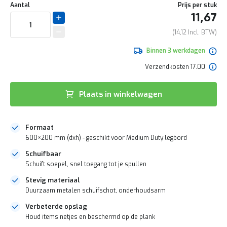
naar
e
Aantal
Prijs per stuk
het
r
11,67
begin
t
van
e
14,12
de
c
afbeeldingen-
h
Binnen 3 werkdagen
gallerij
e
Verzendkosten 17.00
c
k
G
Plaats in winkelwagen
r
a
t
Formaat
i
s
600×200 mm (dxh) - geschikt voor Medium Duty legbord
a
Schuifbaar
d
v
Schuift soepel, snel toegang tot je spullen
i
Stevig materiaal
e
Duurzaam metalen schuifschot, onderhoudsarm
s
o
Verbeterde opslag
p
Houd items netjes en beschermd op de plank
l