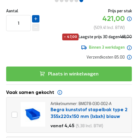
e
Ga
r
Uw
naar
DIRECT
Aantal
Prijs per stuk
t
aanpassing
het
Specia
421,00
e
LEVERBAAR
begin
prijs
c
van
509,41
h
de
e
No
Laagste prijs 30 dagen
468,00
-
47,00
afbeeldingen-
c
pri
566,28
gallerij
k
Binnen 3 werkdagen
G
Verzendkosten 85.00
r
a
t
Plaats in winkelwagen
i
s
a
Vaak samen gekocht
d
v
Artikelnummer: BM078-030-002-A
i
Begra kunststof stapelbak type 2
e
s
355x220x150 mm (lxbxh) blauw
o
4,95
4,45
5,38
vanaf
p
5,99
l