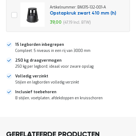
o
c
Artikelnummer: BM315-132-001-A
a
Opstapkruk zwart 410 mm (h)
t
39,00
47,19
i
Speciale
e
prijs
P
a
15 legborden inbegrepen
r
Compleet: 5 niveaus in een rij van 3000 mm
t
i
250 kg draagvermogen
j
250 kg per legbord; ideaal voor zware opslag
e
n
Volledig verzinkt
a
Stijlen en legborden volledig verzinkt
a
n
Inclusief toebehoren
b
8 stijlen, voetplaten, afdekdoppen en kruisschoren
i
e
DIRECT
d
e
LEVERBAAR
n
H
GERELATEERDE PRODUCTEN