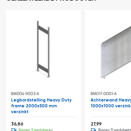
a
n
d
l
e
i
d
i
n
g
e
n
N
i
e
u
w
BM004-9003-A
BM017-0001-A
s
Legbordstelling Heavy Duty
Achterwand Heavy
C
frame 2000x500 mm
1000x1000 verzink
o
verzinkt
n
t
Vanaf
Vanaf
44,60
33,87
36,86
27,99
a
c
Binnen 3 werkdagen
Binnen 11 werkdage