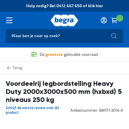
O
Hulp nodig? Bel 0412 667 650 of klik hier
v
e
r
Cart
(
Wink
B
H
e
u
g
Zoek
l
r
p
a
n
V
o
De
grootste
gebruikte voorraad
e
d
i
i
l
g
Heavy
i
?
Duty
g
B
legbordstelling
voordeelrijen
Voordeelrij legbordstelling Heavy
h
e
e
l
Duty 2000x3000x500 mm (hxbxd) 5
i
0
d
4
niveaus 250 kg
e
1
Schrijf de eerste review over dit
n
2
Artikelnummer
BM171-3014-A
product
k
6
w
6
a
7