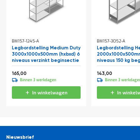
BM157-1245-A
BM157-3052-A
Legbordstelling Medium Duty
Legbordstelling H
3000x1000x500mm (hxbxd) 6
2000x1000x500mm
niveaus verzinkt beginsectie
niveaus 150 kg be
Vanaf
Vanaf
199,65
173,03
165,00
143,00
Binnen 3 werkdagen
Binnen 3 werkdage
In winkelwagen
In winkel
Nieuwsbrief