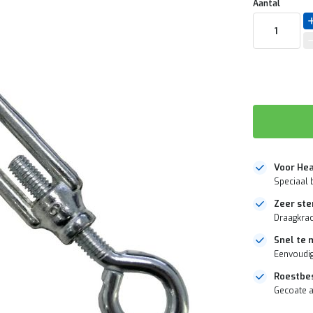
Aantal
Voor Hea
Speciaal 
Zeer ste
Draagkrac
Snel te
Eenvoudi
Roestbe
Gecoate a