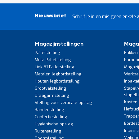
Nieuwsbrief
Schrijf je in en mis geen enkele 
Magazijnstellingen
Maga
Palletstelling
Bakken 
Meta Palletstelling
Eurono
Link 51 Palletstelling
Magazi
Metalen legbordstelling
Werkba
Houten legbordstelling
Inpakta
Grootvakstelling
Stapelr
stapel
Draagarmstelling
Kasten
Stelling voor verticale opslag
Heftruc
Bandenstelling
Trappe
Confectiestelling
Bordes
Hygiënische opslag
Intern 
Ruitenstelling
Veiligh
Doorrolstelling