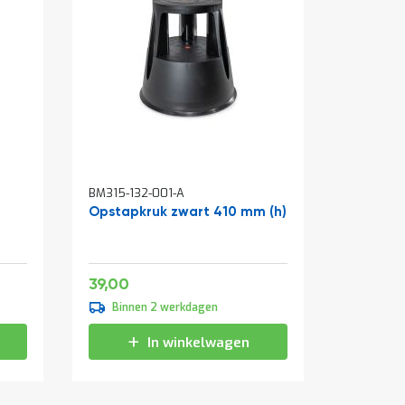
In
In
BM315-132-001-A
BM097-00
winkelwagen
winkelw
Opstapkruk zwart 410 mm (h)
Draaide
cilinders
1800x9
Zwart
Speciale
151,25
47,19
39,00
vanaf
prijs
139,00
Binnen 2 werkdagen
Binne
168,19
In winkelwagen