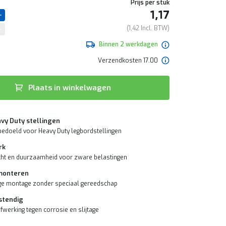
Prijs per stuk
1,17
1,42
Binnen 2 werkdagen
Verzendkosten 17.00
Plaats in winkelwagen
vy Duty stellingen
bedoeld voor Heavy Duty legbordstellingen
rk
ht en duurzaamheid voor zware belastingen
 monteren
ge montage zonder speciaal gereedschap
stendig
fwerking tegen corrosie en slijtage