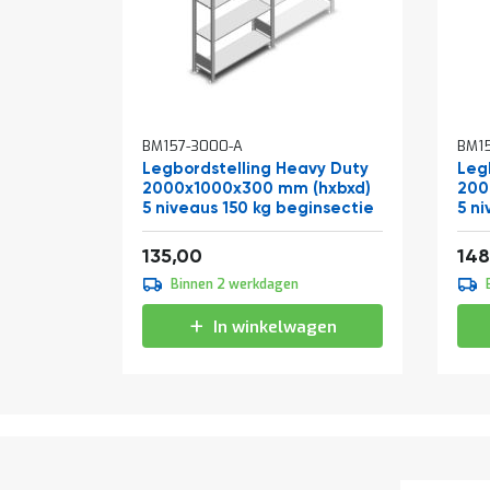
BM157-3000-A
BM15
Legbordstelling Heavy Duty
Leg
2000x1000x300 mm (hxbxd)
200
5 niveaus 150 kg beginsectie
5 n
Vanaf
Van
163,35
135,00
148
Binnen 2 werkdagen
In winkelwagen