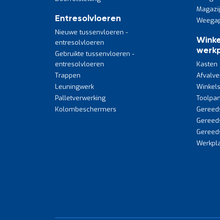
Magazi
Entresolvloeren
Weegap
Nieuwe tussenvloeren -
Winke
entresolvloeren
werkp
Gebruikte tussenvloeren -
entresolvloeren
Kasten
Trappen
Afvalve
Leuningwerk
Winkels
Palletverwerking
Toolpan
Kolombeschermers
Gereed
Gereed
Gereed
Werkpla