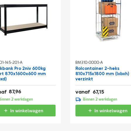
1-145-201-A
BM310-0000-A
kelwagen
kbank Pro 2niv 600kg
Rolcontainer 2-heks
rt 870x1600x600 mm
810x715x1800 mm (lxbxh)
bxd)
verzinkt
,43
87,96
81,25
naf
vanaf
67,15
,95
Binnen 2 werkdagen
Binnen 2 werkdagen
,04
In winkelwagen
In winkelwagen