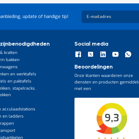
Abonneer
aanbieding, update of handige tip!
u
op
onze
nieuwsbrief
zijnbenodigdheden
Social media
& kratten
rm bakken
jnwagens
Beoordelingen
nken en werktafels
Onze klanten waarderen onze
fels en paktafels
diensten en producten gemiddel
ekken, stapelracks,
met een:
bokken
k acculaadstations
9,3
n en ladders
trappen
transport
eidsartikelen
Waardering: