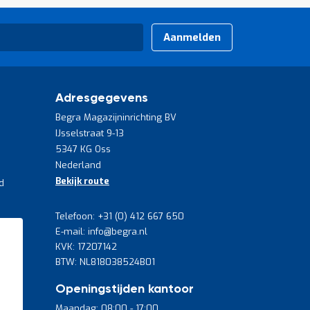
Aanmelden
Adresgegevens
Begra Magazijninrichting BV
IJsselstraat 9-13
5347 KG Oss
Nederland
Bekijk route
d
Telefoon: +31 (0) 412 667 650
E-mail: info@begra.nl
KVK: 17207142
BTW: NL818038524B01
Openingstijden kantoor
Maandag: 08:00 - 17:00