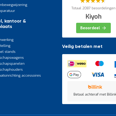
60%
jnbewegwijzering
Totaal 2087 beoordelingen
paratuur
Kiyoh
l, kantoor &
laats
Beoordeel
rwerking
telling
Veilig betalen met
el stands
schapswagens
schapspanelen
schaphouders
atsinrichting accessoires
Betaal achteraf met Billink