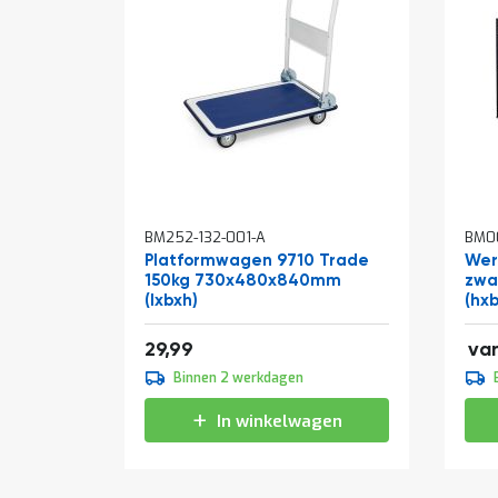
In
In
BM252-132-001-A
BM00
winkelwagen
win
Platformwagen 9710 Trade
Wer
150kg 730x480x840mm
zwa
(lxbxh)
(hx
106
36,29
29,99
va
109
Binnen 2 werkdagen
133
In winkelwagen