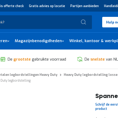
is offerte check
Gratis advies op locatie
Partijen aanbieden
Handleid
Zoek
Hulp n
eren
Magazijnbenodigdheden
Winkel, kantoor & werkp
De
grootste
gebruikte voorraad
De
snelste
van NL
talen legbordstellingen Heavy Duty
Heavy Duty legbordstelling losse
Duty legbordstelling
Spanner
Schrijf de eers
product