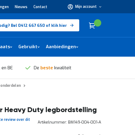
Mijn account
ingen
Nieuws
Contact
Hulp
nodig?
Bel
0412
Cart
(
)
Winkelwagen
odig? Bel 0412 667 650 of klik hier
667
650 of
klik
hier
laats
Gebruikt
Aanbiedingen
 en BE
De
beste
kwaliteit
 onderdelen
 Heavy Duty legbordstelling
te review over dit
Artikelnummer
BM149-004-001-A