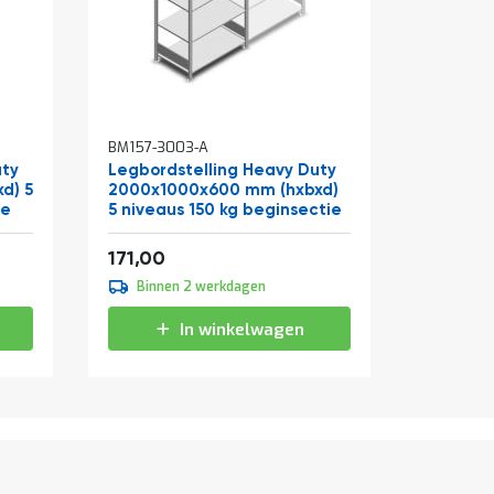
BM157-3003-A
BM157-30
uty
Legbordstelling Heavy Duty
Legbord
d) 5
2000x1000x600 mm (hxbxd)
2500x10
ie
5 niveaus 150 kg beginsectie
niveaus 
Vanaf
Vanaf
206,91
171,00
167,00
Binnen 2 werkdagen
Binne
In winkelwagen