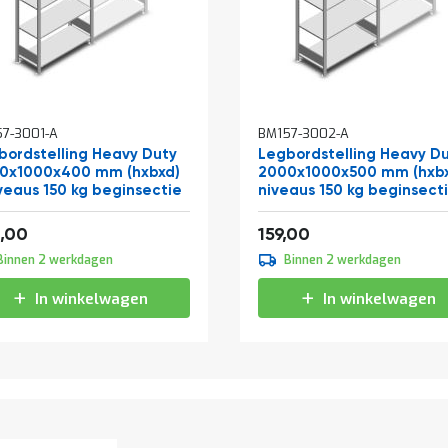
7-3001-A
BM157-3002-A
bordstelling Heavy Duty
Legbordstelling Heavy D
0x1000x400 mm (hxbxd)
2000x1000x500 mm (hxbx
iveaus 150 kg beginsectie
niveaus 150 kg beginsect
af
Vanaf
179,08
192,39
,00
159,00
Binnen 2 werkdagen
Binnen 2 werkdagen
In winkelwagen
In winkelwagen