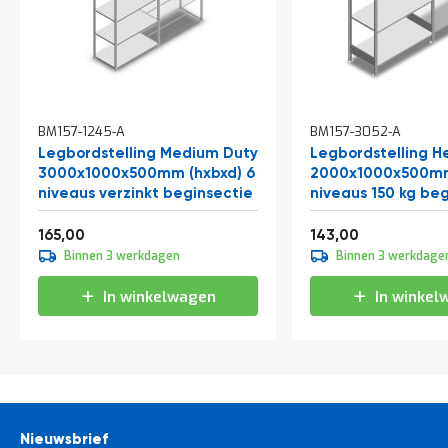
BM157-1245-A
BM157-3052-A
Legbordstelling Medium Duty
Legbordstelling H
3000x1000x500mm (hxbxd) 6
2000x1000x500mm
niveaus verzinkt beginsectie
niveaus 150 kg be
Vanaf
Vanaf
199,65
173,03
165,00
143,00
Binnen 3 werkdagen
Binnen 3 werkdage
In winkelwagen
In winkel
Nieuwsbrief