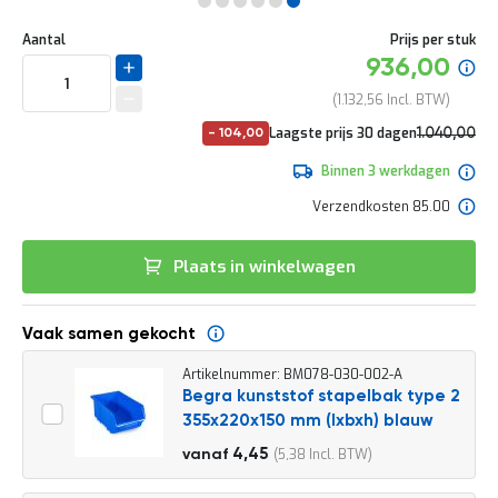
e
Ga
r
Uw
naar
DIRECT
Aantal
Prijs per stuk
t
aanpassing
het
Specia
936,00
e
LEVERBAAR
begin
prijs
c
van
1.132,56
h
de
e
No
Laagste prijs 30 dagen
1.040,00
-
104,00
afbeeldingen-
c
pri
1.258,40
gallerij
k
Binnen 3 werkdagen
G
Verzendkosten 85.00
r
a
t
Plaats in winkelwagen
i
s
a
Vaak samen gekocht
d
v
Artikelnummer: BM078-030-002-A
i
Begra kunststof stapelbak type 2
e
s
355x220x150 mm (lxbxh) blauw
o
4,95
4,45
5,38
vanaf
p
5,99
l