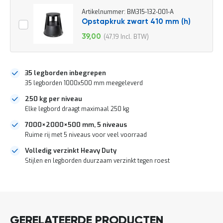
o
c
Artikelnummer: BM315-132-001-A
a
Opstapkruk zwart 410 mm (h)
t
39,00
47,19
i
Speciale
e
prijs
P
a
35 legborden inbegrepen
r
35 legborden 1000x500 mm meegeleverd
t
i
250 kg per niveau
j
Elke legbord draagt maximaal 250 kg
e
n
7000×2000×500 mm, 5 niveaus
a
Ruime rij met 5 niveaus voor veel voorraad
a
n
Volledig verzinkt Heavy Duty
b
Stijlen en legborden duurzaam verzinkt tegen roest
i
e
DIRECT
d
e
LEVERBAAR
n
H
GERELATEERDE PRODUCTEN