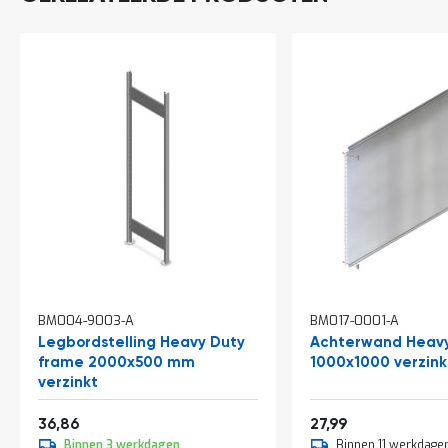
a
n
d
l
e
i
d
i
n
g
e
n
N
i
e
u
w
BM004-9003-A
BM017-0001-A
s
Legbordstelling Heavy Duty
Achterwand Heavy
C
frame 2000x500 mm
1000x1000 verzink
o
verzinkt
n
t
Vanaf
Vanaf
44,60
33,87
36,86
27,99
a
c
Binnen 3 werkdagen
Binnen 11 werkdage