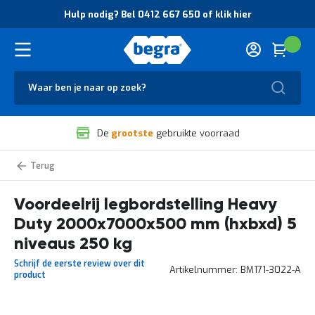
O
Hulp nodig? Bel 0412 667 650 of klik hier
v
e
r
Cart
(
Wink
B
H
e
u
g
Zoek
l
r
p
a
n
V
o
De
grootste
gebruikte voorraad
e
d
i
i
l
g
Heavy
i
?
Duty
g
B
legbordstelling
voordeelrijen
Voordeelrij legbordstelling Heavy
h
e
e
l
Duty 2000x7000x500 mm (hxbxd) 5
i
0
d
4
niveaus 250 kg
e
1
Schrijf de eerste review over dit
n
2
Artikelnummer
BM171-3022-A
product
k
6
w
6
a
7