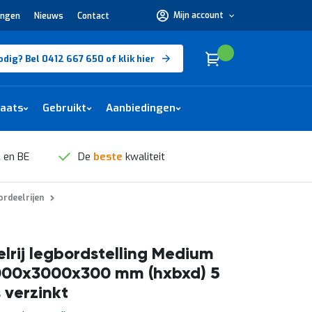
Mijn account
ingen
Nieuws
Contact
Hulp
nodig?
Bel
0412
Cart
(
)
Winkelwagen
odig? Bel 0412 667 650 of klik hier
667
650 of
klik
hier
laats
Gebruikt
Aanbiedingen
 en BE
De
beste
kwaliteit
rdeelrijen
lrij legbordstelling Medium
000x3000x300 mm (hxbxd) 5
 verzinkt