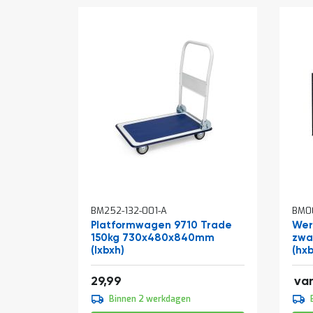
In
In
BM252-132-001-A
BM00
winkelwagen
win
Platformwagen 9710 Trade
Wer
150kg 730x480x840mm
zwa
(lxbxh)
(hx
106
36,29
29,99
va
109
Binnen 2 werkdagen
133