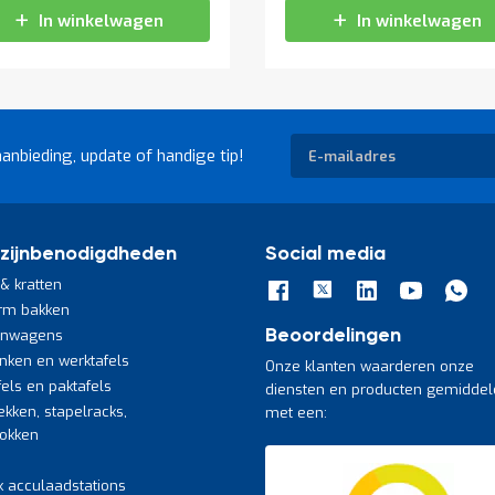
In winkelwagen
In winkelwagen
Abonneer
aanbieding, update of handige tip!
u
op
onze
nieuwsbrief
zijnbenodigdheden
Social media
& kratten
rm bakken
jnwagens
Beoordelingen
nken en werktafels
Onze klanten waarderen onze
fels en paktafels
diensten en producten gemiddel
ekken, stapelracks,
met een:
bokken
k acculaadstations