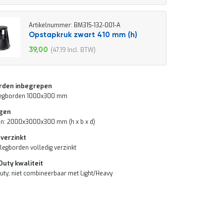
2,66
Artikelnummer: BM315-132-001-A
Opstapkruk zwart 410 mm (h)
39,00
47,19
Speciale
prijs
rden inbegrepen
 legborden 1000x300 mm
gen
n: 2000x3000x300 mm (h x b x d)
 verzinkt
 legborden volledig verzinkt
uty kwaliteit
ty; niet combineerbaar met Light/Heavy