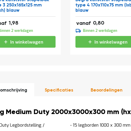
e 3 250x165x125 mm
type 4 170x110x75 mm (lx
xh) blauw
blauw
0
0,97
1,98
0,80
naf
vanaf
0
0,90
Binnen 2 werkdagen
Binnen 2 werkdagen
6
1,09
In winkelwagen
In winkelwagen
omschrijving
Specificaties
Beoordelingen
ling Medium Duty 2000x3000x300 mm (hxb
Duty Legbordstelling /
- 15 legborden 1000 x 300 mm