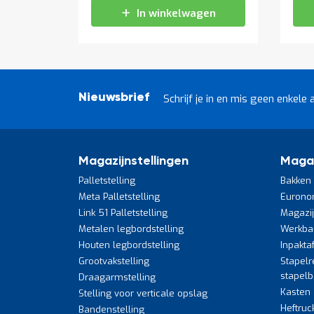
In winkelwagen
Nieuwsbrief
Schrijf je in en mis geen enkele 
Magazijnstellingen
Maga
Palletstelling
Bakken 
Meta Palletstelling
Eurono
Link 51 Palletstelling
Magazi
Metalen legbordstelling
Werkba
Houten legbordstelling
Inpakta
Grootvakstelling
Stapelr
stapel
Draagarmstelling
Kasten
Stelling voor verticale opslag
Heftruc
Bandenstelling