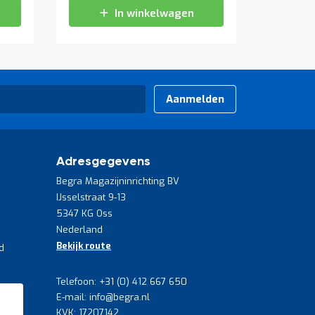
In winkelwagen
Aanmelden
Adresgegevens
Begra Magazijninrichting BV
IJsselstraat 9-13
5347 KG Oss
Nederland
Bekijk route
d
Telefoon: +31 (0) 412 667 650
E-mail: info@begra.nl
KVK: 17207142