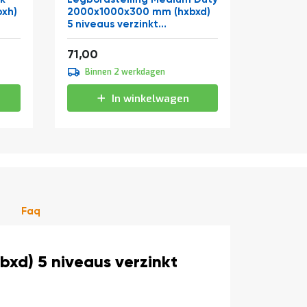
bxh)
2000x1000x300 mm (hxbxd)
2 verde
5 niveaus verzinkt
labels 
aanbouwsectie
Vanaf
85,91
71,00
vanaf
Binnen 2 werkdagen
Binne
In winkelwagen
Faq
xd) 5 niveaus verzinkt