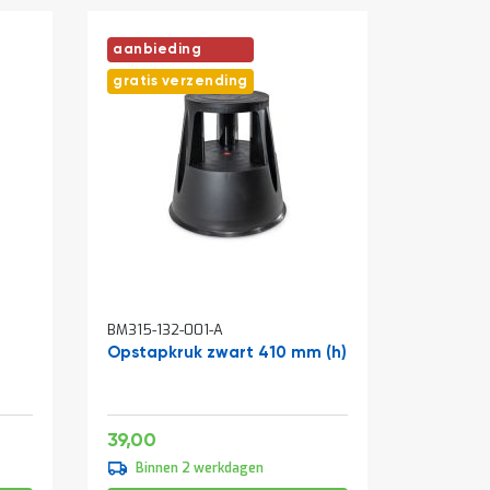
aanbieding
gratis verzending
In
In
BM315-132-001-A
BM097-00
winkelwagen
winkelw
Opstapkruk zwart 410 mm (h)
Draaide
cilinders
1800x9
Zwart
Speciale
151,25
47,19
39,00
vanaf
prijs
139,00
Binnen 2 werkdagen
Binne
168,19