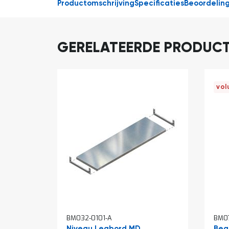
Productomschrijving
Specificaties
Beoordelin
GERELATEERDE PRODUC
vol
BM032-0101-A
BM0
Niveau Legbord MD
Beg