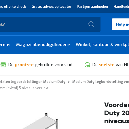
is offerte check
Gratis advies op locatie
Partijen aanbieden
Handleid
Zoek
Hulp n
eren
Magazijnbenodigdheden
Winkel, kantoor & werkp
De
grootste
gebruikte voorraad
De
snelste
van NL
talen legbordstellingen Medium Duty
Medium Duty legbordstelling voo
m (hxbxd) 5 niveaus verzinkt
Voordee
Duty 2
niveaus