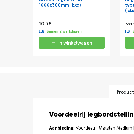
1000x300mm (bxd)
typ
(lxb
Vanaf
2,4
13,04
10,78
va
2,2
Binnen 2 werkdagen
2,6
In winkelwagen
Product
Productomschrijving
Voordeelrij legbordstel
Aanbieding
: Voordeelrij Metalen Medium 