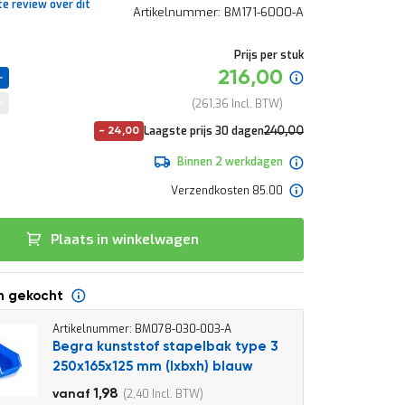
te review over dit
Artikelnummer
BM171-6000-A
Prijs per stuk
Speciale
216,00
prijs
261,36
Normale
Laagste prijs 30 dagen
240,00
-
24,00
prijs
290,40
Binnen 2 werkdagen
Verzendkosten 85.00
Plaats in winkelwagen
n gekocht
Artikelnummer: BM078-030-003-A
Begra kunststof stapelbak type 3
250x165x125 mm (lxbxh) blauw
2,20
1,98
2,40
vanaf