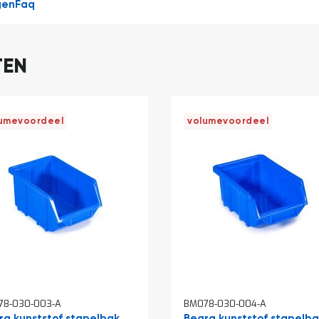
gen
Faq
TEN
umevoordeel
volumevoordeel
78-030-003-A
BM078-030-004-A
ra kunststof stapelbak
Begra kunststof stapelb