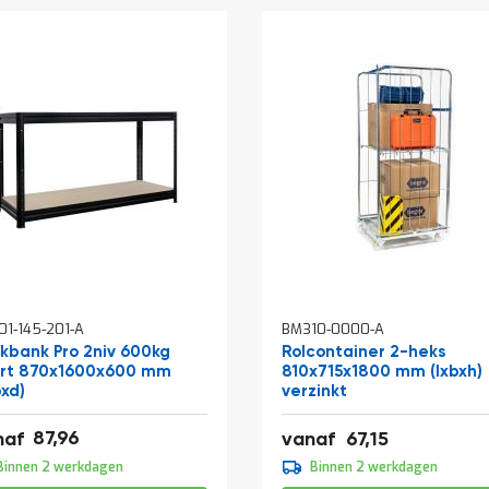
1-145-201-A
BM310-0000-A
kelwagen
kbank Pro 2niv 600kg
Rolcontainer 2-heks
rt 870x1600x600 mm
810x715x1800 mm (lxbxh)
bxd)
verzinkt
,43
87,96
81,25
naf
vanaf
67,15
,95
Binnen 2 werkdagen
Binnen 2 werkdagen
,04