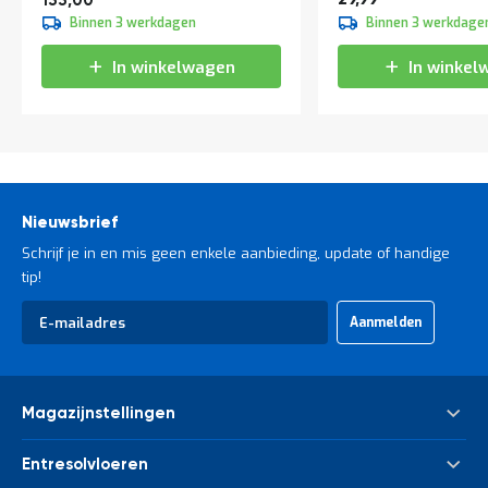
133,00
Binnen 3 werkdagen
Binnen 3 werkdage
In winkelwagen
In winkel
Nieuwsbrief
Schrijf je in en mis geen enkele aanbieding, update of handige
tip!
Abonneer
Aanmelden
u
op
onze
nieuwsbrief
Magazijnstellingen
Palletstelling
Entresolvloeren
Meta Palletstelling