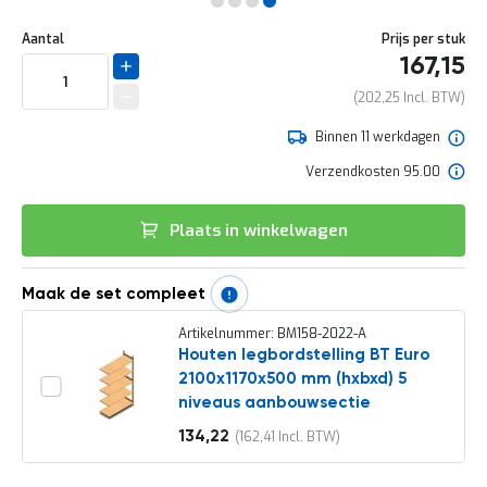
e
Ga
r
Uw
naar
DIRECT
Aantal
Prijs per stuk
t
aanpassing
het
167,15
e
LEVERBAAR
begin
c
van
202,25
h
de
e
afbeeldingen-
Binnen 11 werkdagen
c
gallerij
k
Verzendkosten 95.00
G
r
Plaats in winkelwagen
a
t
i
s
Maak de set compleet
a
d
Artikelnummer: BM158-2022-A
v
Houten legbordstelling BT Euro
i
2100x1170x500 mm (hxbxd) 5
e
niveaus aanbouwsectie
s
o
134,22
162,41
Vanaf
p
l