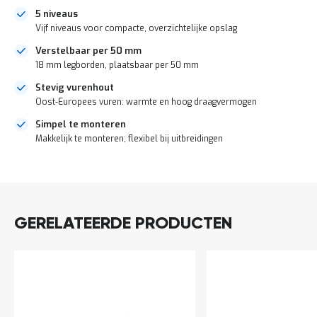
o
5 niveaus
c
a
Vijf niveaus voor compacte, overzichtelijke opslag
t
Verstelbaar per 50 mm
i
e
18 mm legborden, plaatsbaar per 50 mm
P
Stevig vurenhout
a
Oost-Europees vuren: warmte en hoog draagvermogen
r
t
Simpel te monteren
i
Makkelijk te monteren; flexibel bij uitbreidingen
j
e
DIRECT
n
LEVERBAAR
a
a
n
GERELATEERDE PRODUCTEN
b
i
e
d
e
n
H