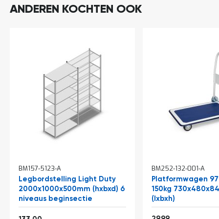
ANDEREN KOCHTEN OOK
In
BM157-5123-A
BM252-132-001-A
winkelwagen
Legbordstelling Light Duty
Platformwagen 97
2000x1000x500mm (hxbxd) 6
150kg 730x480x
niveaus beginsectie
(lxbxh)
Vanaf
36,29
160,93
29,99