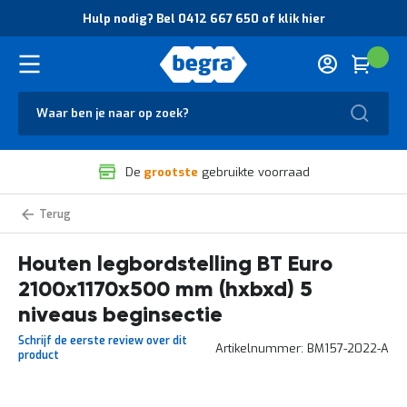
O
Hulp nodig? Bel 0412 667 650 of klik hier
v
e
r
Cart
(
Wink
B
H
e
u
g
Zoek
l
r
p
a
n
V
o
De
grootste
gebruikte voorraad
e
d
i
i
l
g
BT
i
?
Euro
g
B
legbordstelling
zelf
Houten legbordstelling BT Euro
h
e
samenstellen
e
l
2100x1170x500 mm (hxbxd) 5
i
0
d
4
niveaus beginsectie
e
1
Schrijf de eerste review over dit
n
2
Artikelnummer
BM157-2022-A
product
k
6
w
6
a
7