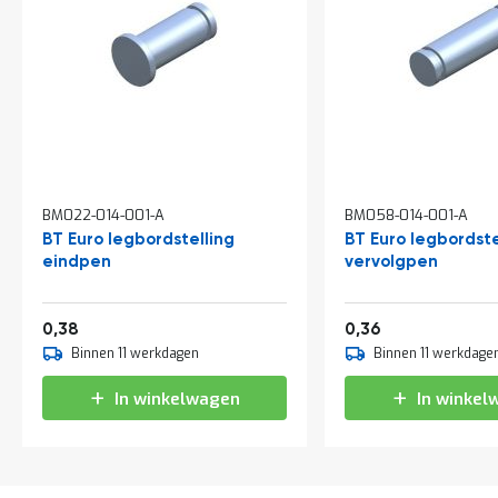
a
n
d
l
e
i
d
i
n
g
e
BM022-014-001-A
BM058-014-001-A
n
BT Euro legbordstelling
BT Euro legbordste
N
eindpen
vervolgpen
i
e
u
0,46
0,44
0,38
0,36
w
Binnen 11 werkdagen
Binnen 11 werkdage
s
C
In winkelwagen
In winkel
o
n
t
a
c