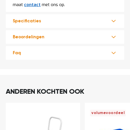
t
maat
contact
met ons op.
Mijn
Specificaties
account
Beoordelingen
Faq
ANDEREN KOCHTEN OOK
volumevoordeel