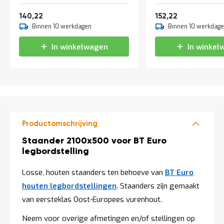
a
Vanaf
Vanaf
n
169,67
184,19
140,22
152,22
d
Binnen 10 werkdagen
Binnen 10 werkdag
l
e
In winkelwagen
In winkel
i
d
i
n
g
e
n
N
Productomschrijving
i
e
Productomschrijving
Staander 2100x500 voor BT Euro
u
legbordstelling
w
s
Losse, houten staanders ten behoeve van
BT Euro
C
houten legbordstellingen
. Staanders zijn gemaakt
o
n
van eersteklas Oost-Europees vurenhout.
t
a
Neem voor overige afmetingen en/of stellingen op
c