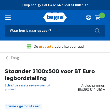
O
Hulp nodig? Bel 0412 667 650 of klik hier
v
e
r
Cart
(
Wink
B
H
e
u
g
Zoek
l
r
p
a
n
V
o
De
grootste
gebruikte voorraad
e
d
i
i
l
g
Staanders
i
?
BT
g
B
Euro
legbordstelling
Staander 2100x500 voor BT Euro
h
e
e
l
legbordstelling
i
0
d
4
Schrijf de eerste review over dit
Artikelnummer
e
1
product
BM090-014-013-A
n
2
k
6
w
6
Ga
a
7
frames gemonteerd