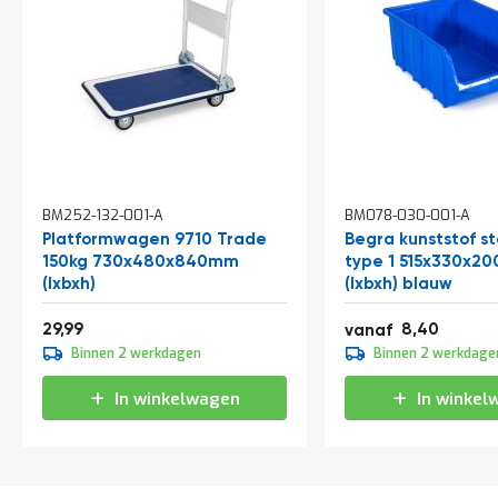
In
In
BM252-132-001-A
BM078-030-001-A
winkelwagen
winkelwagen
Platformwagen 9710 Trade
Begra kunststof s
150kg 730x480x840mm
type 1 515x330x2
(lxbxh)
(lxbxh) blauw
36,29
10,16
29,99
8,40
vanaf
9,30
Binnen 2 werkdagen
Binnen 2 werkdage
11,25
In winkelwagen
In winkel