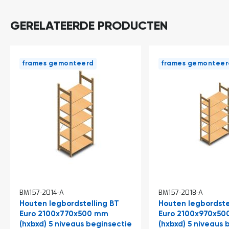
o
c
a
GERELATEERDE PRODUCTEN
t
i
e
P
frames gemonteerd
frames gemonteer
a
r
t
i
j
e
n
a
a
n
b
i
e
d
BM157-2014-A
BM157-2018-A
e
Houten legbordstelling BT
Houten legbordste
n
Euro 2100x770x500 mm
Euro 2100x970x5
H
(hxbxd) 5 niveaus beginsectie
(hxbxd) 5 niveaus 