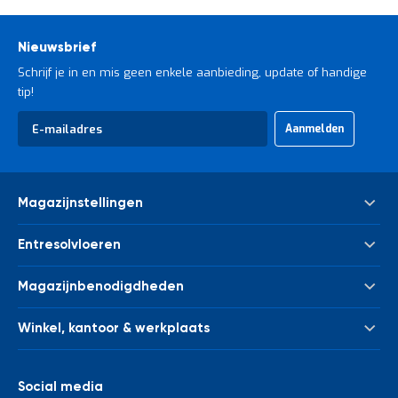
Nieuwsbrief
Schrijf je in en mis geen enkele aanbieding, update of handige
tip!
Abonneer
Aanmelden
u
op
onze
nieuwsbrief
Magazijnstellingen
Palletstelling
Entresolvloeren
Meta Palletstelling
Nieuwe tussenvloeren - entresolvloeren
Link 51 Palletstelling
Magazijnbenodigdheden
Gebruikte tussenvloeren - entresolvloeren
Metalen legbordstelling
Bakken & kratten
Trappen
Houten legbordstelling
Winkel, kantoor & werkplaats
Euronorm bakken
Leuningwerk
Grootvakstelling
Kasten
Magazijnwagens
Palletverwerking
Draagarmstelling
Afvalverwerking
Werkbanken en werktafels
Social media
Kolombeschermers
Stelling voor verticale opslag