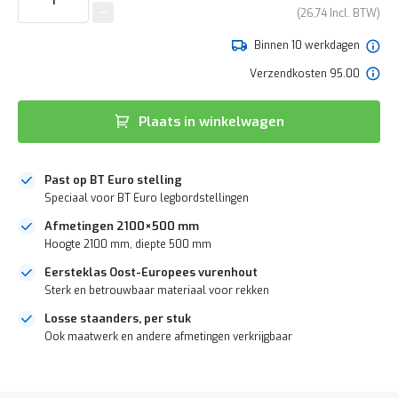
e
van
26,74
r
de
t
afbeeldingen-
Binnen 10 werkdagen
e
gallerij
c
Verzendkosten 95.00
h
e
c
Plaats in winkelwagen
k
G
r
Past op BT Euro stelling
a
Speciaal voor BT Euro legbordstellingen
t
i
Afmetingen 2100×500 mm
s
Hoogte 2100 mm, diepte 500 mm
a
d
Eersteklas Oost-Europees vurenhout
v
Sterk en betrouwbaar materiaal voor rekken
i
Losse staanders, per stuk
e
s
Ook maatwerk en andere afmetingen verkrijgbaar
o
p
DIRECT
l
LEVERBAAR