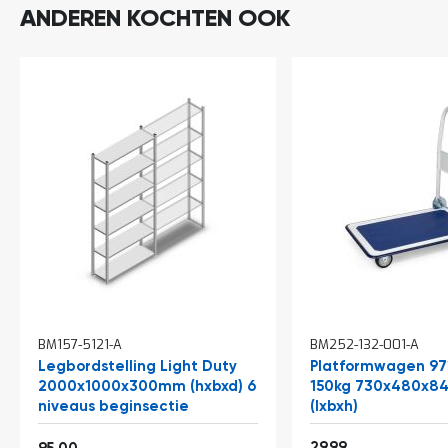
ANDEREN KOCHTEN OOK
In
BM157-5121-A
BM252-132-001-A
winkelwagen
Legbordstelling Light Duty
Platformwagen 97
2000x1000x300mm (hxbxd) 6
150kg 730x480x
niveaus beginsectie
(lxbxh)
Vanaf
36,29
114,95
29,99