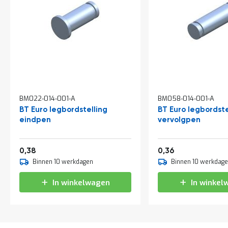
a
n
d
l
e
i
d
i
n
g
e
BM022-014-001-A
BM058-014-001-A
n
BT Euro legbordstelling
BT Euro legbordste
N
eindpen
vervolgpen
i
e
u
0,46
0,44
0,38
0,36
w
Binnen 10 werkdagen
Binnen 10 werkdag
s
C
In winkelwagen
In winkel
o
n
t
a
c