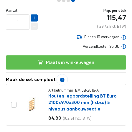
e
Ga
r
Uw
naar
DIRECT
Aantal
Prijs per stuk
t
aanpassing
het
115,47
e
LEVERBAAR
begin
c
van
139,72
h
de
e
afbeeldingen-
Binnen 10 werkdagen
c
gallerij
k
Verzendkosten 95.00
G
r
Plaats in winkelwagen
a
t
i
s
Maak de set compleet
a
d
Artikelnummer: BM158-2016-A
v
Houten legbordstelling BT Euro
i
2100x970x300 mm (hxbxd) 5
e
niveaus aanbouwsectie
s
o
84,80
102,61
Vanaf
p
l