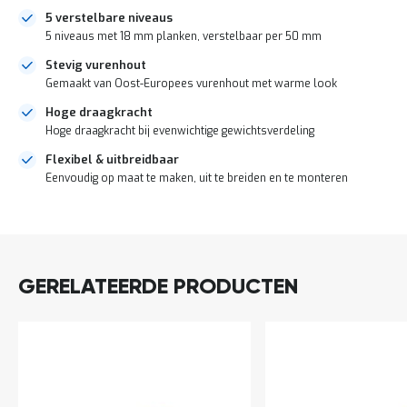
o
5 verstelbare niveaus
c
a
5 niveaus met 18 mm planken, verstelbaar per 50 mm
t
Stevig vurenhout
i
e
Gemaakt van Oost-Europees vurenhout met warme look
P
Hoge draagkracht
a
Hoge draagkracht bij evenwichtige gewichtsverdeling
r
t
Flexibel & uitbreidbaar
i
Eenvoudig op maat te maken, uit te breiden en te monteren
j
e
DIRECT
n
LEVERBAAR
a
a
n
GERELATEERDE PRODUCTEN
b
i
e
d
e
n
H