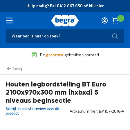
O
Hulp nodig? Bel 0412 667 650 of klik hier
v
e
r
Cart
(
Wink
B
H
e
u
g
Zoek
l
r
p
a
n
V
o
De
grootste
gebruikte voorraad
e
d
i
i
l
g
BT
i
?
Euro
g
B
legbordstelling
zelf
Houten legbordstelling BT Euro
h
e
samenstellen
e
l
2100x970x300 mm (hxbxd) 5
i
0
d
4
niveaus beginsectie
e
1
Schrijf de eerste review over dit
n
2
Artikelnummer
BM157-2016-A
product
k
6
w
6
a
7