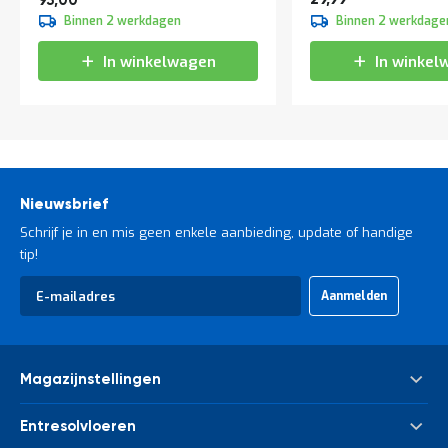
95,00
Binnen 2 werkdagen
Binnen 2 werkdage
In winkelwagen
In winkel
Nieuwsbrief
Schrijf je in en mis geen enkele aanbieding, update of handige
tip!
Abonneer
Aanmelden
u
op
onze
nieuwsbrief
Magazijnstellingen
Palletstelling
Entresolvloeren
Meta Palletstelling