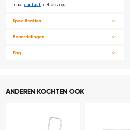
t
maat
contact
met ons op.
Mijn
Specificaties
account
Beoordelingen
Faq
ANDEREN KOCHTEN OOK