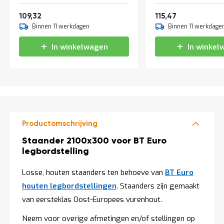
a
Vanaf
Vanaf
n
132,28
139,72
109,32
115,47
d
Binnen 11 werkdagen
Binnen 11 werkdage
l
e
In winkelwagen
In winkel
i
d
i
n
g
e
n
N
Productomschrijving
i
e
Productomschrijving
Staander 2100x300 voor BT Euro
u
legbordstelling
w
s
Losse, houten staanders ten behoeve van
BT Euro
C
houten legbordstellingen
. Staanders zijn gemaakt
o
n
van eersteklas Oost-Europees vurenhout.
t
a
Neem voor overige afmetingen en/of stellingen op
c