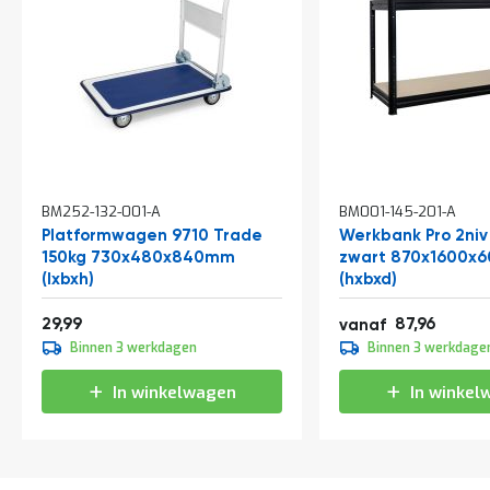
In
In
BM252-132-001-A
BM001-145-201-A
winkelwagen
winkelwagen
Platformwagen 9710 Trade
Werkbank Pro 2niv
150kg 730x480x840mm
zwart 870x1600x
(lxbxh)
(hxbxd)
36,29
106,43
29,99
87,96
vanaf
109,95
Binnen 3 werkdagen
Binnen 3 werkdage
133,04
In winkelwagen
In winkel