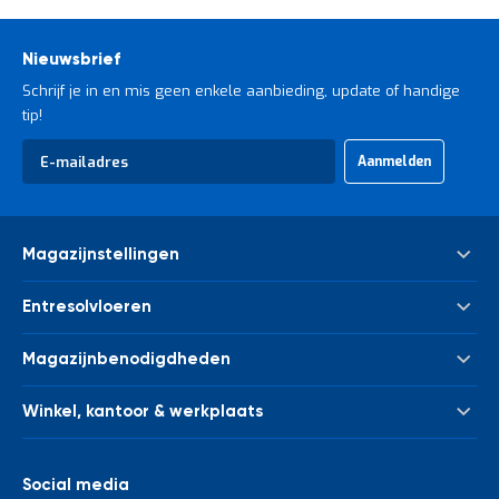
Nieuwsbrief
Schrijf je in en mis geen enkele aanbieding, update of handige
tip!
Abonneer
Aanmelden
u
op
onze
nieuwsbrief
Magazijnstellingen
Palletstelling
Entresolvloeren
Meta Palletstelling
Nieuwe tussenvloeren - entresolvloeren
Link 51 Palletstelling
Magazijnbenodigdheden
Gebruikte tussenvloeren - entresolvloeren
Metalen legbordstelling
Bakken & kratten
Trappen
Houten legbordstelling
Winkel, kantoor & werkplaats
Euronorm bakken
Leuningwerk
Grootvakstelling
Kasten
Magazijnwagens
Palletverwerking
Draagarmstelling
Afvalverwerking
Werkbanken en werktafels
Social media
Kolombeschermers
Stelling voor verticale opslag