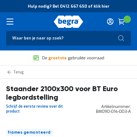
O
Hulp nodig? Bel 0412 667 650 of klik hier
v
e
r
Cart
(
Wink
B
H
e
u
g
Zoek
l
r
p
a
n
V
o
De
grootste
gebruikte voorraad
e
d
i
i
l
g
Staanders
i
?
BT
g
B
Euro
legbordstelling
Staander 2100x300 voor BT Euro
h
e
e
l
legbordstelling
i
0
d
4
Schrijf de eerste review over dit
Artikelnummer
e
1
product
BM090-014-003-A
n
2
k
6
w
6
Ga
a
7
frames gemonteerd