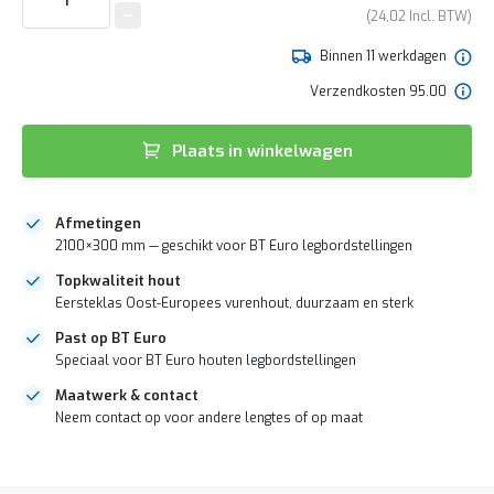
e
van
24,02
r
de
t
afbeeldingen-
Binnen 11 werkdagen
e
gallerij
c
Verzendkosten 95.00
h
e
c
Plaats in winkelwagen
k
G
r
Afmetingen
a
2100×300 mm — geschikt voor BT Euro legbordstellingen
t
i
Topkwaliteit hout
s
Eersteklas Oost-Europees vurenhout, duurzaam en sterk
a
d
Past op BT Euro
v
Speciaal voor BT Euro houten legbordstellingen
i
Maatwerk & contact
e
s
Neem contact op voor andere lengtes of op maat
o
p
DIRECT
l
LEVERBAAR