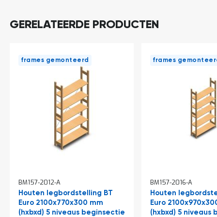
o
c
a
GERELATEERDE PRODUCTEN
t
i
e
P
frames gemonteerd
frames gemonteer
a
r
t
i
j
e
n
a
a
n
b
i
e
d
BM157-2012-A
BM157-2016-A
e
Houten legbordstelling BT
Houten legbordste
n
Euro 2100x770x300 mm
Euro 2100x970x3
H
(hxbxd) 5 niveaus beginsectie
(hxbxd) 5 niveaus 