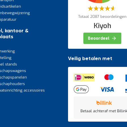
eidsartikelen
Waardering:
60%
jnbewegwijzering
Totaal 2087 beoordelingen
paratuur
Kiyoh
l, kantoor &
laats
Beoordeel
rwerking
telling
Veilig betalen met
el stands
schapswagens
schapspanelen
schaphouders
atsinrichting accessoires
Betaal achteraf met Billink