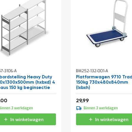
In
7-3106-A
BM252-132-001-A
winkelwagen
bordstelling Heavy Duty
Platformwagen 9710 Tra
0x1300x500mm (hxbxd) 4
150kg 730x480x840mm
eaus 150 kg beginsectie
(lxbxh)
af
208,12
36,29
,00
29,99
Binnen 3 werkdagen
Binnen 3 werkdagen
In winkelwagen
In winkelwagen