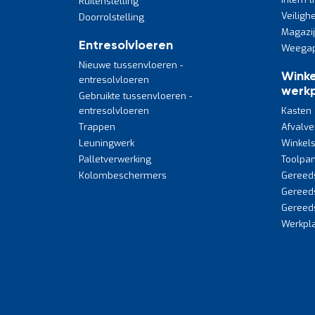
Ruitenstelling
Veiligh
Doorrolstelling
Magazi
Entresolvloeren
Weegap
Nieuwe tussenvloeren -
Winke
entresolvloeren
werkp
Gebruikte tussenvloeren -
entresolvloeren
Kasten
Trappen
Afvalve
Leuningwerk
Winkels
Palletverwerking
Toolpan
Kolombeschermers
Gereed
Gereed
Gereed
Werkpla