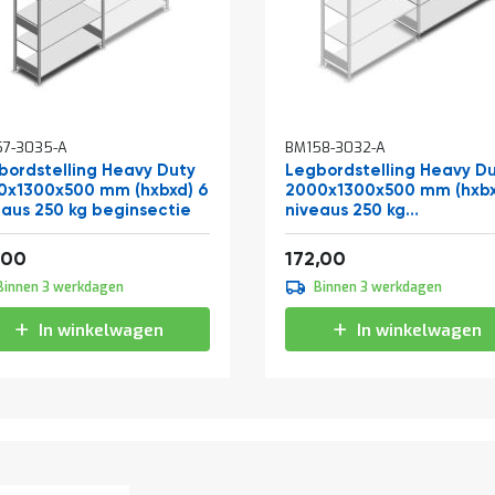
57-3035-A
BM158-3032-A
bordstelling Heavy Duty
Legbordstelling Heavy D
0x1300x500 mm (hxbxd) 6
2000x1300x500 mm (hxbx
eaus 250 kg beginsectie
niveaus 250 kg
aanbouwsectie
af
Vanaf
315,81
208,12
,00
172,00
Binnen 3 werkdagen
Binnen 3 werkdagen
In winkelwagen
In winkelwagen