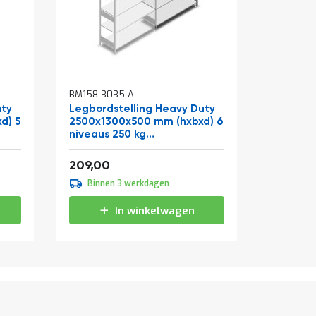
BM158-3035-A
BM032-0
uty
Legbordstelling Heavy Duty
Niveau 
d) 5
2500x1300x500 mm (hxbxd) 6
1300x50
niveaus 250 kg
aanbouwsectie
Vanaf
Vanaf
252,89
3
209,00
27,08
Binnen 3 werkdagen
Binne
In winkelwagen