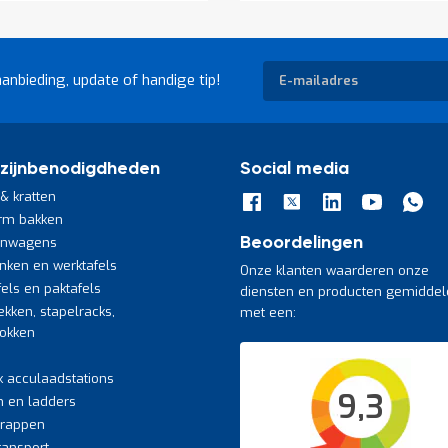
Abonneer
aanbieding, update of handige tip!
u
op
onze
nieuwsbrief
zijnbenodigdheden
Social media
& kratten
rm bakken
jnwagens
Beoordelingen
nken en werktafels
Onze klanten waarderen onze
fels en paktafels
diensten en producten gemiddel
ekken, stapelracks,
met een:
bokken
k acculaadstations
9,3
n en ladders
trappen
transport