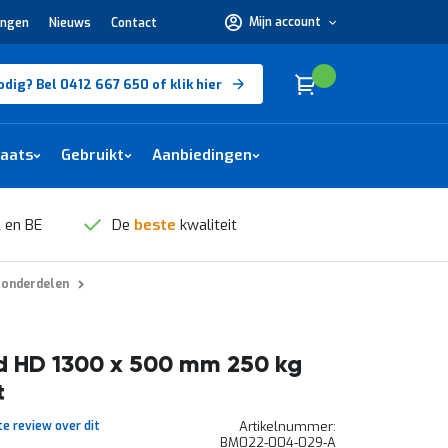
Mijn account
ingen
Nieuws
Contact
Hulp
nodig?
Bel
0412
Cart
(
)
Winkelwagen
odig? Bel 0412 667 650 of klik hier
667
650 of
klik
hier
laats
Gebruikt
Aanbiedingen
 en BE
De
beste
kwaliteit
 onderdelen
d HD 1300 x 500 mm 250 kg
t
te review over dit
Artikelnummer
BM022-004-029-A