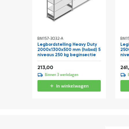
BM157-3032-A
BM1
Legbordstelling Heavy Duty
Leg
2000x1300x500 mm (hxbxd) 5
250
niveaus 250 kg beginsectie
niv
Vanaf
Van
257,73
213,00
261
Binnen 3 werkdagen
In winkelwagen