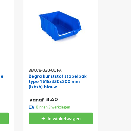
In
In
BM078-030-001-A
BM001-14
winkelwagen
winkelw
de
Begra kunststof stapelbak
Werkban
type 1 515x330x200 mm
zwart 
(lxbxh) blauw
(hxbxd)
10,16
106,43
8,40
vanaf
vanaf
9,30
109,95
Binnen 3 werkdagen
Binne
11,25
133,04
In winkelwagen