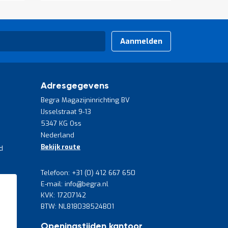
Aanmelden
Adresgegevens
Begra Magazijninrichting BV
IJsselstraat 9-13
5347 KG Oss
Nederland
Bekijk route
d
Telefoon: +31 (0) 412 667 650
E-mail: info@begra.nl
KVK: 17207142
BTW: NL818038524B01
Openingstijden kantoor