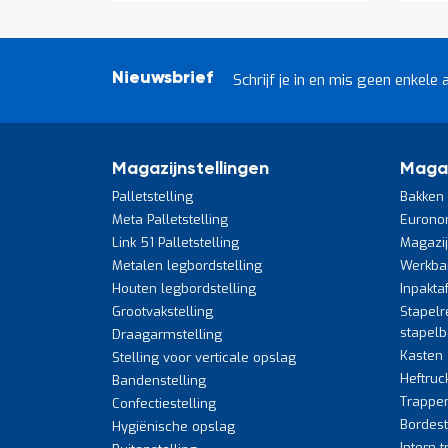
Nieuwsbrief
Schrijf je in en mis geen enkele 
Magazijnstellingen
Maga
Palletstelling
Bakken 
Meta Palletstelling
Eurono
Link 51 Palletstelling
Magazi
Metalen legbordstelling
Werkba
Houten legbordstelling
Inpakta
Grootvakstelling
Stapelr
stapel
Draagarmstelling
Kasten
Stelling voor verticale opslag
Heftruc
Bandenstelling
Trappe
Confectiestelling
Bordes
Hygiënische opslag
Intern 