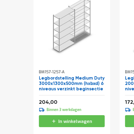
BM157-1257-A
BM15
Legbordstelling Medium Duty
Leg
3000x1300x500mm (hxbxd) 6
200
niveaus verzinkt beginsectie
niv
Vanaf
Van
246,84
204,00
172
Binnen 3 werkdagen
In winkelwagen