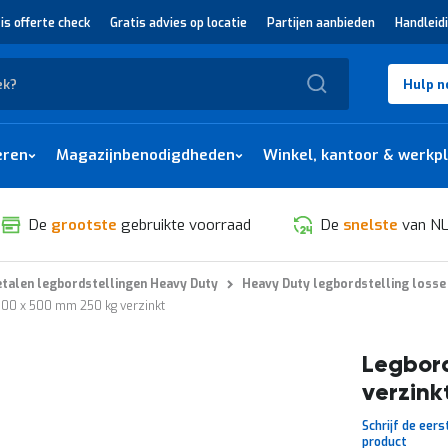
is offerte check
Gratis advies op locatie
Partijen aanbieden
Handleid
Zoek
Hulp n
eren
Magazijnbenodigdheden
Winkel, kantoor & werkp
De
grootste
gebruikte voorraad
De
snelste
van NL
talen legbordstellingen Heavy Duty
Heavy Duty legbordstelling losse
300 x 500 mm 250 kg verzinkt
Legbor
verzink
Schrijf de eers
product