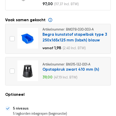
o
97,00
117,37
c
Vanaf
a
t
i
Vaak samen gekocht
e
Artikelnummer: BM078-030-003-A
P
Begra kunststof stapelbak type 3
a
250x165x125 mm (lxbxh) blauw
r
t
2,20
1,98
2,40
vanaf
i
2,66
j
e
n
Artikelnummer: BM315-132-001-A
a
Opstapkruk zwart 410 mm (h)
a
39,00
47,19
n
Speciale
b
prijs
i
e
Optioneel
d
e
n
5 niveaus
H
5 legborden inbegrepen (beginsectie)