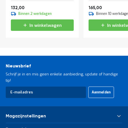
Vanaf
Vanaf
159,72
199,65
132,00
165,00
Binnen 2 werkdagen
Binnen 10 werkdag
In winkelwagen
In winkel
Nieuwsbrief
Schrijf je in en mis geen enkele aanbieding, update of handige
tip!
Abonneer
Aanmelden
u
op
onze
nieuwsbrief
Magazijnstellingen
Palletstelling