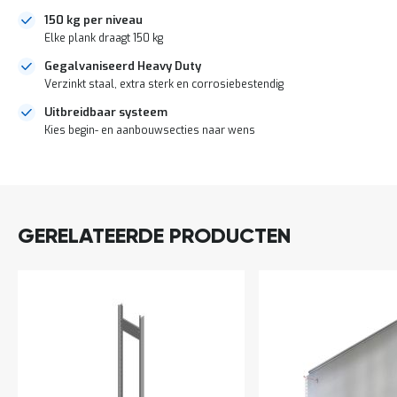
a
150 kg per niveau
n
Elke plank draagt 150 kg
d
l
Gegalvaniseerd Heavy Duty
e
Verzinkt staal, extra sterk en corrosiebestendig
i
d
Uitbreidbaar systeem
i
Kies begin- en aanbouwsecties naar wens
n
g
e
DIRECT
n
LEVERBAAR
N
i
GERELATEERDE PRODUCTEN
e
u
w
s
C
o
n
t
a
c