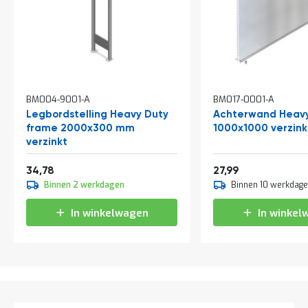
t
Mijn
account
BM004-9001-A
BM017-0001-A
Legbordstelling Heavy Duty
Achterwand Heavy
frame 2000x300 mm
1000x1000 verzink
verzinkt
Vanaf
Vanaf
42,08
33,87
34,78
27,99
Binnen 2 werkdagen
Binnen 10 werkdag
In winkelwagen
In winkel