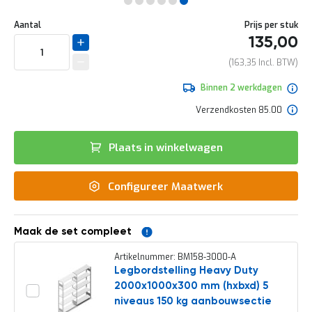
e
Ga
r
Uw
naar
DIRECT
Aantal
Prijs per stuk
t
aanpassing
het
135,00
e
LEVERBAAR
begin
c
van
163,35
h
de
e
afbeeldingen-
Binnen 2 werkdagen
c
gallerij
k
Verzendkosten 85.00
G
r
Plaats in winkelwagen
a
t
i
Configureer Maatwerk
s
a
d
v
Maak de set compleet
i
e
Artikelnummer: BM158-3000-A
s
Legbordstelling Heavy Duty
o
2000x1000x300 mm (hxbxd) 5
p
l
niveaus 150 kg aanbouwsectie