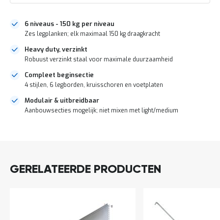
a
n
d
6 niveaus - 150 kg per niveau
l
Zes legplanken; elk maximaal 150 kg draagkracht
e
i
Heavy duty, verzinkt
d
Robuust verzinkt staal voor maximale duurzaamheid
i
n
Compleet beginsectie
g
4 stijlen, 6 legborden, kruisschoren en voetplaten
e
Modulair & uitbreidbaar
n
Aanbouwsecties mogelijk; niet mixen met light/medium
N
i
DIRECT
e
u
LEVERBAAR
w
s
GERELATEERDE PRODUCTEN
C
o
n
t
a
c