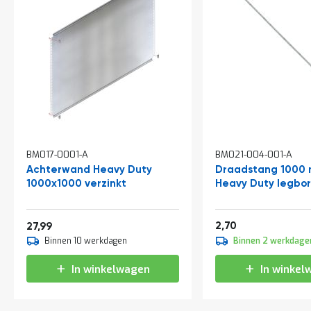
t
Mijn
account
BM017-0001-A
BM021-004-001-A
Achterwand Heavy Duty
Draadstang 1000 
1000x1000 verzinkt
Heavy Duty legbor
Vanaf
3,27
33,87
2,70
27,99
Binnen 10 werkdagen
Binnen 2 werkdage
In winkelwagen
In winkel