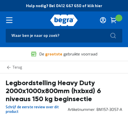
O
Hulp nodig? Bel 0412 667 650 of klik hier
v
e
r
Cart
(
Wink
B
H
e
u
g
Zoek
l
r
p
a
n
V
o
De
grootste
gebruikte voorraad
e
d
i
i
l
g
Heavy
i
?
Duty
g
B
legbordstelling
zelf
Legbordstelling Heavy Duty
h
e
samenstellen
e
l
2000x1000x800mm (hxbxd) 6
i
0
d
4
niveaus 150 kg beginsectie
e
1
Schrijf de eerste review over dit
n
2
Artikelnummer
BM157-3057-A
product
k
6
w
6
a
7