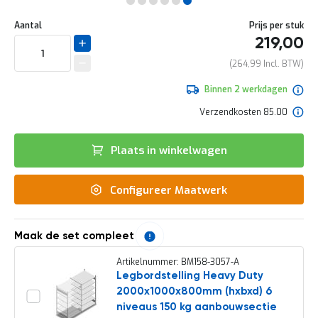
e
Ga
r
Uw
naar
DIRECT
Aantal
Prijs per stuk
t
aanpassing
het
219,00
e
LEVERBAAR
begin
c
van
264,99
h
de
e
afbeeldingen-
Binnen 2 werkdagen
c
gallerij
k
Verzendkosten 85.00
G
r
Plaats in winkelwagen
a
t
i
Configureer Maatwerk
s
a
d
v
Maak de set compleet
i
e
Artikelnummer: BM158-3057-A
s
Legbordstelling Heavy Duty
o
2000x1000x800mm (hxbxd) 6
p
l
niveaus 150 kg aanbouwsectie