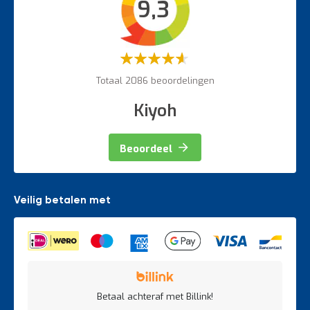
9,3
Veiligheidsartikelen
Magazijnbewegwijzering
Weegapparatuur
Waardering:
60%
Totaal 2086 beoordelingen
Kiyoh
Beoordeel
Veilig betalen met
Betaal achteraf met Billink!