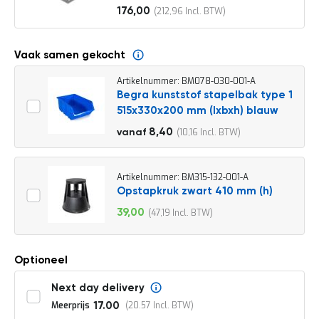
o
176,00
212,96
c
Vanaf
a
t
i
Vaak samen gekocht
e
Artikelnummer: BM078-030-001-A
P
Begra kunststof stapelbak type 1
a
515x330x200 mm (lxbxh) blauw
r
t
9,30
8,40
10,16
vanaf
i
11,25
j
e
n
Artikelnummer: BM315-132-001-A
a
Opstapkruk zwart 410 mm (h)
a
39,00
47,19
n
Speciale
b
prijs
i
e
Optioneel
d
e
Next day delivery
n
Meerprijs
20.57
17.00
H