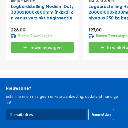
BM157-1248-A
BM157-3076-A
Legbordstelling Medium Duty
Legbordstelling H
3000x1000x800mm (hxbxd) 6
2000x1000x800mm
niveaus verzinkt beginsectie
niveaus 250 kg be
Vanaf
Vanaf
273,46
238,37
226,00
197,00
Binnen 2 werkdagen
Binnen 2 werkdage
In winkelwagen
In winkel
Nieuwsbrief
Schrijf je in en mis geen enkele aanbieding, update of handige
tip!
Abonneer
Aanmelden
u
op
onze