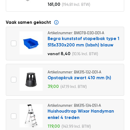
o
161,00
194,81
c
Vanaf
a
t
i
Vaak samen gekocht
e
Artikelnummer: BM078-030-001-A
P
Begra kunststof stapelbak type 1
a
515x330x200 mm (lxbxh) blauw
r
t
9,30
8,40
10,16
vanaf
i
11,25
j
e
n
Artikelnummer: BM315-132-001-A
a
Opstapkruk zwart 410 mm (h)
a
39,00
47,19
n
Speciale
b
prijs
i
e
Artikelnummer: BM315-134-051-A
d
Huishoudtrap Wixor Handyman
e
enkel 4 treden
n
119,00
143,99
H
Speciale