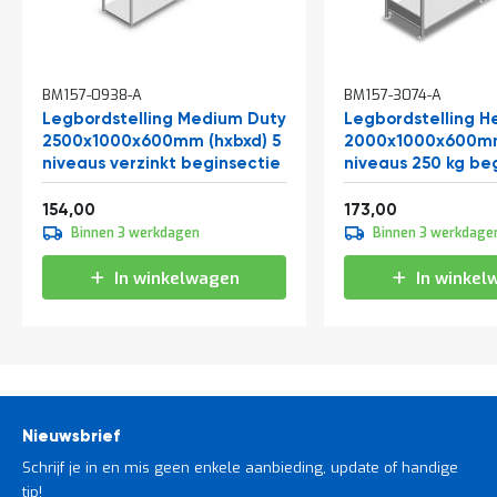
BM157-0938-A
BM157-3074-A
Legbordstelling Medium Duty
Legbordstelling H
2500x1000x600mm (hxbxd) 5
2000x1000x600mm
niveaus verzinkt beginsectie
niveaus 250 kg be
Vanaf
Vanaf
186,34
209,33
154,00
173,00
Binnen 3 werkdagen
Binnen 3 werkdage
In winkelwagen
In winkel
Nieuwsbrief
Schrijf je in en mis geen enkele aanbieding, update of handige
tip!