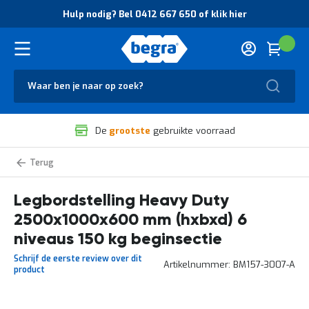
O
Hulp nodig? Bel 0412 667 650 of klik hier
v
e
r
Cart
(
Wink
B
H
e
u
g
Zoek
l
r
p
a
n
V
o
De
grootste
gebruikte voorraad
e
d
i
i
l
g
Heavy
i
?
Duty
g
B
legbordstelling
zelf
Legbordstelling Heavy Duty
h
e
samenstellen
e
l
2500x1000x600 mm (hxbxd) 6
i
0
d
4
niveaus 150 kg beginsectie
e
1
Schrijf de eerste review over dit
n
2
Artikelnummer
BM157-3007-A
product
k
6
w
6
a
7