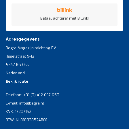
Betaal achteraf met Billink!
Adresgegevens
Begra Magazijninrichting BV
IJsselstraat 9-13
5347 KG Oss
Nederland
Bekijk route
Telefoon: +31 (0) 412 667 650
E-mail: info@begra.nl
KVK: 17207142
BTW: NL818038524B01