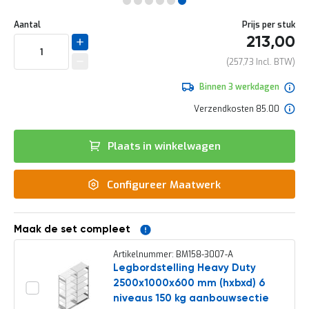
e
Ga
r
Uw
naar
DIRECT
Aantal
Prijs per stuk
t
aanpassing
het
213,00
e
LEVERBAAR
begin
c
van
257,73
h
de
e
afbeeldingen-
Binnen 3 werkdagen
c
gallerij
k
Verzendkosten 85.00
G
r
Plaats in winkelwagen
a
t
i
Configureer Maatwerk
s
a
d
v
Maak de set compleet
i
e
Artikelnummer: BM158-3007-A
s
Legbordstelling Heavy Duty
o
2500x1000x600 mm (hxbxd) 6
p
l
niveaus 150 kg aanbouwsectie