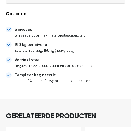
a
prijs
n
d
Optioneel
l
e
i
6 niveaus
d
6 niveaus voor maximale opslagcapaciteit
i
150 kg per niveau
n
g
Elke plank draagt 150 kg (heavy duty)
e
Verzinkt staal
n
Gegalvaniseerd, duurzaam en corrosiebestendig
N
i
Compleet beginsectie
e
Inclusief 4 stijlen, 6 legborden en kruisschoren
u
w
DIRECT
s
LEVERBAAR
C
o
n
GERELATEERDE PRODUCTEN
t
a
c