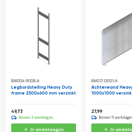
t
Mijn
account
BM004-9008-A
BM017-0001-A
Legbordstelling Heavy Duty
Achterwand Heavy
frame 2500x600 mm verzinkt
1000x1000 verzink
Vanaf
Vanaf
60,17
33,87
49,73
27,99
Binnen 3 werkdagen
Binnen 11 werkdage
In winkelwagen
In winkel