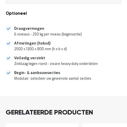
a
n
d
Optioneel
l
e
i
Draagvermogen
d
6 niveaus - 250 kg per niveau (beginsectie)
i
Afmetingen (hxbxd)
n
g
2500 x 1300 x 800 mm (h x b x d)
e
Volledig verzinkt
n
Zinklaag tegen roest - zware heavy-duty onderdelen
N
i
Begin- & aanbouwsecties
e
Modulair: selecteer uw gewenste aantal secties
u
w
DIRECT
s
LEVERBAAR
C
o
n
GERELATEERDE PRODUCTEN
t
a
c