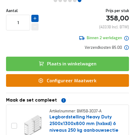
e
Ga
r
Uw
naar
DIRECT
Aantal
Prijs per stuk
t
aanpassing
het
358,00
e
LEVERBAAR
begin
c
van
433,18
h
de
e
afbeeldingen-
Binnen 2 werkdagen
c
gallerij
k
Verzendkosten 85.00
G
r
Plaats in winkelwagen
a
t
i
Configureer Maatwerk
s
a
d
v
Maak de set compleet
i
e
Artikelnummer: BM158-3037-A
s
Legbordstelling Heavy Duty
o
2500x1300x800 mm (hxbxd) 6
p
l
niveaus 250 kg aanbouwsectie