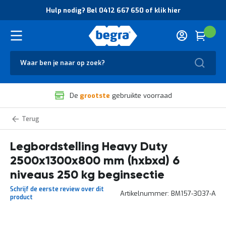
O
Hulp nodig? Bel 0412 667 650 of klik hier
v
e
r
Cart
(
Wink
B
H
e
u
g
Zoek
l
r
p
a
n
V
o
De
grootste
gebruikte voorraad
e
d
i
i
l
g
Heavy
i
?
Duty
g
B
legbordstelling
zelf
Legbordstelling Heavy Duty
h
e
samenstellen
e
l
2500x1300x800 mm (hxbxd) 6
i
0
d
4
niveaus 250 kg beginsectie
e
1
Schrijf de eerste review over dit
n
2
Artikelnummer
BM157-3037-A
product
k
6
w
6
a
7