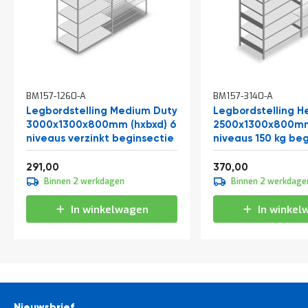
BM157-1260-A
BM157-3140-A
Legbordstelling Medium Duty
Legbordstelling H
3000x1300x800mm (hxbxd) 6
2500x1300x800mm
niveaus verzinkt beginsectie
niveaus 150 kg be
Vanaf
Vanaf
352,11
447,70
291,00
370,00
Binnen 2 werkdagen
Binnen 2 werkdage
In winkelwagen
In winkel
Nieuwsbrief