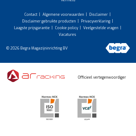
vermeld
Contact
Algemene voorwaarden
Disclaimer
Disclaimer gebruikte producten
Privacyverklaring
Laagste prijsgarantie
Cookie policy
Veelgestelde vragen
Vacatures
© 2026 Begra Magazijninrichting BV
Officieel vertegenwoordiger