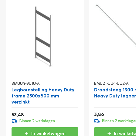
t
Mijn
account
BM004-9010-A
BM021-004-002-A
Legbordstelling Heavy Duty
Draadstang 1300 
frame 2500x800 mm
Heavy Duty legbor
verzinkt
Vanaf
4,67
64,71
3,86
53,48
Binnen 2 werkdagen
Binnen 2 werkdage
In winkelwagen
In winkel