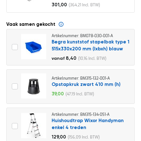
o
301,00
364,21
c
Vanaf
a
t
i
Vaak samen gekocht
e
Artikelnummer: BM078-030-001-A
P
Begra kunststof stapelbak type 1
a
515x330x200 mm (lxbxh) blauw
r
t
9,30
8,40
10,16
vanaf
i
11,25
j
e
n
Artikelnummer: BM315-132-001-A
a
Opstapkruk zwart 410 mm (h)
a
39,00
47,19
n
Speciale
b
prijs
i
e
Artikelnummer: BM315-134-051-A
d
Huishoudtrap Wixor Handyman
e
enkel 4 treden
n
129,00
156,09
H