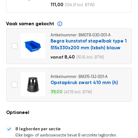
o
111,00
134,31
c
Vanaf
a
t
i
Vaak samen gekocht
e
Artikelnummer: BM078-030-001-A
P
Begra kunststof stapelbak type 1
a
515x330x200 mm (lxbxh) blauw
r
t
9,30
8,40
10,16
vanaf
i
11,25
j
e
n
Artikelnummer: BM315-132-001-A
a
Opstapkruk zwart 410 mm (h)
a
39,00
47,19
n
Speciale
b
prijs
i
e
Optioneel
d
e
n
8 legborden per sectie
H
Elke begin- of aanbouwsectie bevat 8 verzinkte legborden.