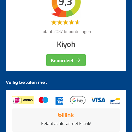
9,3
Magazijnbewegwijzering
Weegapparatuur
Waardering:
60%
Totaal 2087 beoordelingen
Kiyoh
Beoordeel
Veilig betalen met
Betaal achteraf met Billink!