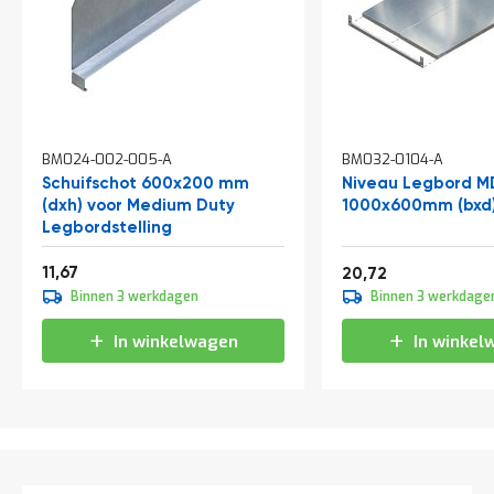
t
Mijn
account
BM024-002-005-A
BM032-0104-A
Schuifschot 600x200 mm
Niveau Legbord M
(dxh) voor Medium Duty
1000x600mm (bxd
Legbordstelling
Vanaf
14,12
11,67
25,07
20,72
Binnen 3 werkdagen
Binnen 3 werkdage
In winkelwagen
In winkel