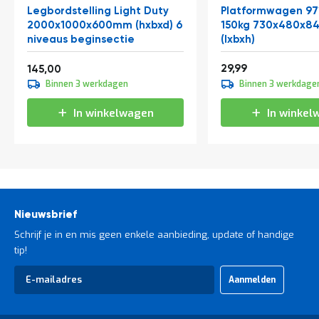
Legbordstelling Light Duty
Platformwagen 97
2000x1000x600mm (hxbxd) 6
150kg 730x480x
niveaus beginsectie
(lxbxh)
Vanaf
36,29
175,45
29,99
145,00
Binnen 3 werkdagen
Binnen 3 werkdage
In winkelwagen
In winkel
Nieuwsbrief
Schrijf je in en mis geen enkele aanbieding, update of handige
tip!
Abonneer
Aanmelden
u
op
onze