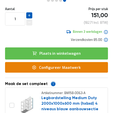
e
Ga
r
Uw
naar
DIRECT
Aantal
Prijs per stuk
t
aanpassing
het
151,00
e
LEVERBAAR
begin
c
van
182,71
h
de
e
afbeeldingen-
Binnen 3 werkdagen
c
gallerij
k
Verzendkosten 85.00
G
r
Plaats in winkelwagen
a
t
i
Configureer Maatwerk
s
a
d
v
Maak de set compleet
i
e
Artikelnummer: BM158-0063-A
s
Legbordstelling Medium Duty
o
2000x1000x600 mm (hxbxd) 4
p
l
niveaus blauw aanbouwsectie