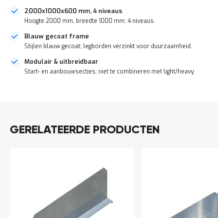
a
2000x1000x600 mm, 4 niveaus
n
Hoogte 2000 mm, breedte 1000 mm; 4 niveaus.
d
l
Blauw gecoat frame
e
Stijlen blauw gecoat; legborden verzinkt voor duurzaamheid.
i
d
Modulair & uitbreidbaar
i
Start- en aanbouwsecties; niet te combineren met light/heavy.
n
g
e
DIRECT
n
LEVERBAAR
N
i
GERELATEERDE PRODUCTEN
e
u
w
s
C
o
n
t
a
c