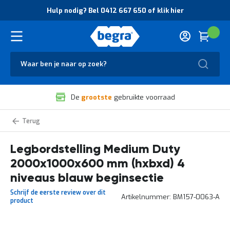
O
Hulp nodig? Bel 0412 667 650 of klik hier
v
e
r
Cart
(
Wink
B
H
e
u
g
Zoek
l
r
p
a
n
V
o
De
grootste
gebruikte voorraad
e
d
i
i
l
g
Medium
i
?
Duty
g
B
legbordstelling
zelf
Legbordstelling Medium Duty
h
e
samenstellen
e
l
2000x1000x600 mm (hxbxd) 4
i
0
d
4
niveaus blauw beginsectie
e
1
Schrijf de eerste review over dit
n
2
Artikelnummer
BM157-0063-A
product
k
6
w
6
a
7