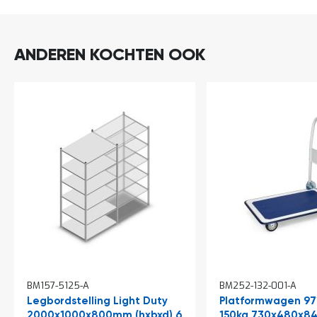
ANDEREN KOCHTEN OOK
In
BM157-5125-A
BM252-132-001-A
winkelwagen
Legbordstelling Light Duty
Platformwagen 97
2000x1000x800mm (hxbxd) 6
150kg 730x480x