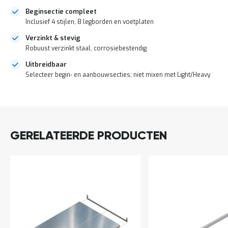
a
Beginsectie compleet
n
Inclusief 4 stijlen, 8 legborden en voetplaten
d
l
Verzinkt & stevig
e
Robuust verzinkt staal, corrosiebestendig
i
d
Uitbreidbaar
i
Selecteer begin- en aanbouwsecties; niet mixen met Light/Heavy
n
g
e
DIRECT
n
LEVERBAAR
N
i
GERELATEERDE PRODUCTEN
e
u
w
s
C
o
n
t
a
c