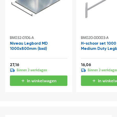
t
Mijn
account
BM032-0106-A
BM020-00003-A
Niveau Legbord MD
H-schoor set 100
1000x800mm (bxd)
Medium Duty Legb
Vanaf
Vanaf
32,86
19,43
27,16
16,06
Binnen 3 werkdagen
Binnen 3 werkdage
In winkelwagen
In winkel