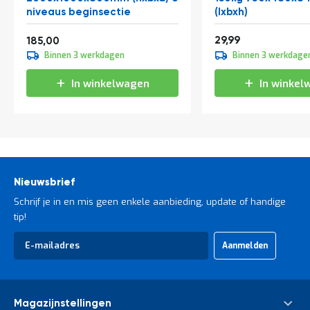
niveaus beginsectie
(lxbxh)
Vanaf
36,29
223,85
29,99
185,00
Binnen 3 werkdagen
Binnen 3 werkdage
In winkelwagen
In winkel
Nieuwsbrief
Schrijf je in en mis geen enkele aanbieding, update of handige
tip!
Abonneer
Aanmelden
u
op
onze
nieuwsbrief
Magazijnstellingen