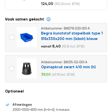
o
124,00
150,04
c
Vanaf
a
t
i
Vaak samen gekocht
e
Artikelnummer: BM078-030-001-A
P
Begra kunststof stapelbak type 1
a
515x330x200 mm (lxbxh) blauw
r
t
9,30
8,40
10,16
vanaf
i
11,25
j
e
n
Artikelnummer: BM315-132-001-A
a
Opstapkruk zwart 410 mm (h)
a
39,00
47,19
n
Speciale
b
prijs
i
e
Optioneel
d
e
n
Afmetingen
H
2000×1000×800 mm (h×b×d), 4 niveaus