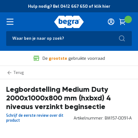
O
Hulp nodig? Bel 0412 667 650 of klik hier
v
e
r
Cart
(
Wink
B
H
e
u
g
Zoek
l
r
p
a
n
V
o
De
grootste
gebruikte voorraad
e
d
i
i
l
g
Medium
i
?
Duty
g
B
legbordstelling
zelf
Legbordstelling Medium Duty
h
e
samenstellen
e
l
2000x1000x800 mm (hxbxd) 4
i
0
d
4
niveaus verzinkt beginsectie
e
1
Schrijf de eerste review over dit
n
2
Artikelnummer
BM157-0091-A
product
k
6
w
6
a
7