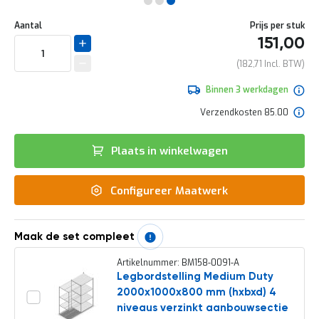
e
Ga
r
Uw
naar
DIRECT
Aantal
Prijs per stuk
t
aanpassing
het
151,00
e
LEVERBAAR
begin
c
van
182,71
h
de
e
afbeeldingen-
Binnen 3 werkdagen
c
gallerij
k
Verzendkosten 85.00
G
r
Plaats in winkelwagen
a
t
i
Configureer Maatwerk
s
a
d
v
Maak de set compleet
i
e
Artikelnummer: BM158-0091-A
s
Legbordstelling Medium Duty
o
2000x1000x800 mm (hxbxd) 4
p
l
niveaus verzinkt aanbouwsectie