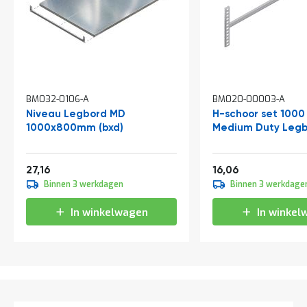
t
Mijn
account
BM032-0106-A
BM020-00003-A
Niveau Legbord MD
H-schoor set 100
1000x800mm (bxd)
Medium Duty Legb
Vanaf
Vanaf
32,86
19,43
27,16
16,06
Binnen 3 werkdagen
Binnen 3 werkdage
In winkelwagen
In winkel