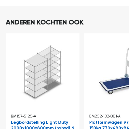
ANDEREN KOCHTEN OOK
In
BM157-5125-A
BM252-132-001-A
winkelwagen
Legbordstelling Light Duty
Platformwagen 97
2000x1000x800mm (hxbxd) 6
150kg 730x480x