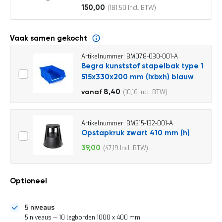
o
150,00
181,50
c
Vanaf
a
t
i
Vaak samen gekocht
e
Artikelnummer: BM078-030-001-A
P
Begra kunststof stapelbak type 1
a
515x330x200 mm (lxbxh) blauw
r
t
9,30
8,40
10,16
vanaf
i
11,25
j
e
n
Artikelnummer: BM315-132-001-A
a
Opstapkruk zwart 410 mm (h)
a
39,00
47,19
n
Speciale
b
prijs
i
e
Optioneel
d
e
n
5 niveaus
H
5 niveaus — 10 legborden 1000 x 400 mm