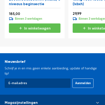
niveaus beginsectie
(lxbxh)
Vanaf
36,29
223,85
29,99
185,00
Binnen 3 werkdagen
Binnen 3 werkdage
In winkelwagen
In winkel
Nieuwsbrief
Schrijf je in en mis geen enkele aanbieding, update of handige
tip!
Abonneer
Aanmelden
u
op
onze
nieuwsbrief
Magazijnstellingen