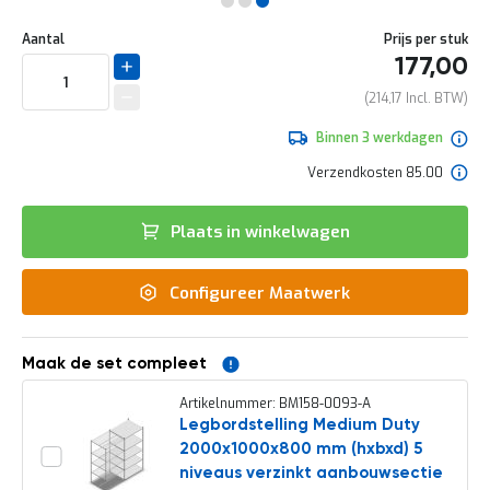
e
Ga
r
Uw
naar
DIRECT
Aantal
Prijs per stuk
t
aanpassing
het
177,00
e
LEVERBAAR
begin
c
van
214,17
h
de
e
afbeeldingen-
Binnen 3 werkdagen
c
gallerij
k
Verzendkosten 85.00
G
r
Plaats in winkelwagen
a
t
i
Configureer Maatwerk
s
a
d
v
Maak de set compleet
i
e
Artikelnummer: BM158-0093-A
s
Legbordstelling Medium Duty
o
2000x1000x800 mm (hxbxd) 5
p
l
niveaus verzinkt aanbouwsectie