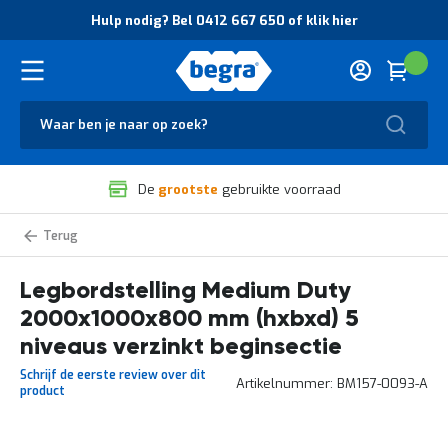
O
Hulp nodig? Bel 0412 667 650 of klik hier
v
e
r
Cart
(
Wink
B
H
e
u
g
Zoek
l
r
p
a
n
V
o
De
grootste
gebruikte voorraad
e
d
i
i
l
g
Medium
i
?
Duty
g
B
legbordstelling
zelf
Legbordstelling Medium Duty
h
e
samenstellen
e
l
2000x1000x800 mm (hxbxd) 5
i
0
d
4
niveaus verzinkt beginsectie
e
1
Schrijf de eerste review over dit
n
2
Artikelnummer
BM157-0093-A
product
k
6
w
6
a
7