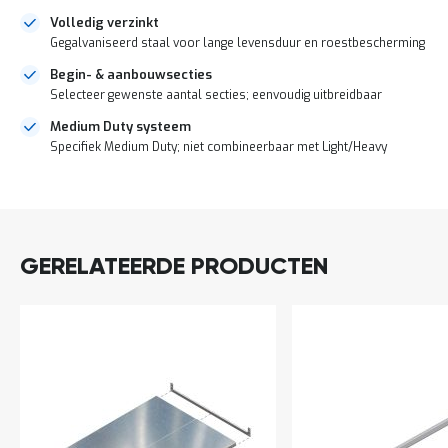
a
Volledig verzinkt
n
Gegalvaniseerd staal voor lange levensduur en roestbescherming
d
l
Begin- & aanbouwsecties
e
Selecteer gewenste aantal secties; eenvoudig uitbreidbaar
i
d
Medium Duty systeem
i
Specifiek Medium Duty; niet combineerbaar met Light/Heavy
n
g
e
DIRECT
n
LEVERBAAR
N
i
GERELATEERDE PRODUCTEN
e
u
w
s
C
o
n
t
a
c