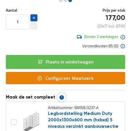
e
Ga
r
Uw
naar
DIRECT
Aantal
Prijs per stuk
t
aanpassing
het
177,00
e
LEVERBAAR
begin
c
van
214,17
h
de
e
afbeeldingen-
Binnen 2 werkdagen
c
gallerij
k
Verzendkosten 85.00
G
r
Plaats in winkelwagen
a
t
i
Configureer Maatwerk
s
a
d
v
Maak de set compleet
i
e
Artikelnummer: BM158-0237-A
s
Legbordstelling Medium Duty
o
2000x1300x600 mm (hxbxd) 5
p
l
niveaus verzinkt aanbouwsectie