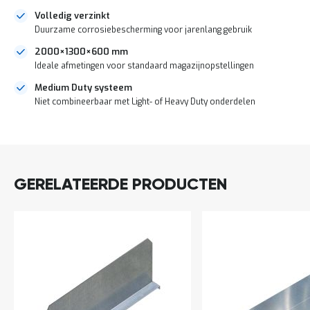
a
Volledig verzinkt
n
Duurzame corrosiebescherming voor jarenlang gebruik
d
l
2000×1300×600 mm
e
Ideale afmetingen voor standaard magazijnopstellingen
i
d
Medium Duty systeem
i
Niet combineerbaar met Light- of Heavy Duty onderdelen
n
g
e
DIRECT
n
LEVERBAAR
N
i
GERELATEERDE PRODUCTEN
e
u
w
s
C
o
n
t
a
c