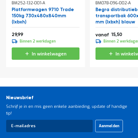
BM252-132-001-A
BM078-096-002-A
winkelwagen
winkelwagen
Platformwagen 9710 Trade
Begra distributieb
150kg 730x480x840mm
transportbak 600
(lxbxh)
mm (lxbxh) blauw
36,29
18,76
29,99
15,50
vanaf
17,20
Binnen 2 werkdagen
Binnen 2 werkdage
20,81
In winkelwagen
In winkel
Nieuwsbrief
Schrijf je in en mis geen enkele aanbieding, update of handige
tip!
Abonneer
Aanmelden
u
op