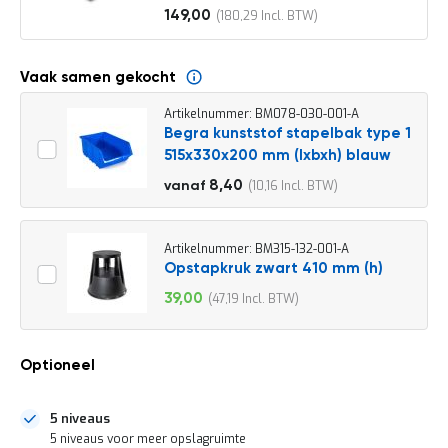
o
149,00
180,29
c
Vanaf
a
t
i
Vaak samen gekocht
e
Artikelnummer: BM078-030-001-A
P
Begra kunststof stapelbak type 1
a
515x330x200 mm (lxbxh) blauw
r
t
9,30
8,40
10,16
vanaf
i
11,25
j
e
n
Artikelnummer: BM315-132-001-A
a
Opstapkruk zwart 410 mm (h)
a
39,00
47,19
n
Speciale
b
prijs
i
e
Optioneel
d
e
n
5 niveaus
H
5 niveaus voor meer opslagruimte