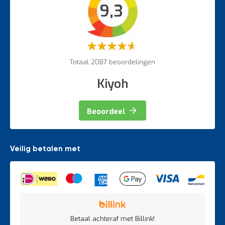
9,3
Veiligheidsartikelen
Magazijnbewegwijzering
Weegapparatuur
Waardering:
60%
Totaal 2087 beoordelingen
Kiyoh
Beoordeel
Veilig betalen met
Betaal achteraf met Billink!