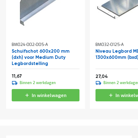
t
Mijn
account
BM024-002-005-A
BM032-0125-A
Schuifschot 600x200 mm
Niveau Legbord M
(dxh) voor Medium Duty
1300x600mm (bxd
Legbordstelling
Vanaf
14,12
11,67
32,72
27,04
Binnen 2 werkdagen
Binnen 2 werkdage
In winkelwagen
In winkel