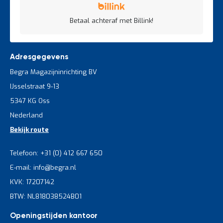
Betaal achteraf met Billink!
Adresgegevens
Begra Magazijninrichting BV
IJsselstraat 9-13
5347 KG Oss
Nederland
Bekijk route
Telefoon: +31 (0) 412 667 650
E-mail: info@begra.nl
KVK: 17207142
BTW: NL818038524B01
Openingstijden kantoor