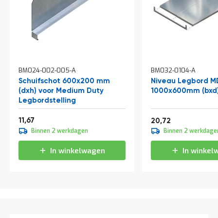
t
Mijn
account
BM024-002-005-A
BM032-0104-A
Schuifschot 600x200 mm
Niveau Legbord M
(dxh) voor Medium Duty
1000x600mm (bxd
Legbordstelling
Vanaf
14,12
11,67
25,07
20,72
Binnen 2 werkdagen
Binnen 2 werkdage
In winkelwagen
In winkel