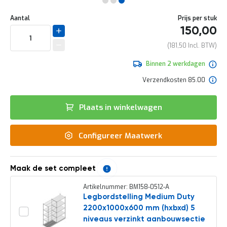
e
Ga
r
Uw
naar
DIRECT
Aantal
Prijs per stuk
t
aanpassing
het
150,00
e
LEVERBAAR
begin
c
van
181,50
h
de
e
afbeeldingen-
Binnen 2 werkdagen
c
gallerij
k
Verzendkosten 85.00
G
r
Plaats in winkelwagen
a
t
i
Configureer Maatwerk
s
a
d
v
Maak de set compleet
i
e
Artikelnummer: BM158-0512-A
s
Legbordstelling Medium Duty
o
2200x1000x600 mm (hxbxd) 5
p
l
niveaus verzinkt aanbouwsectie