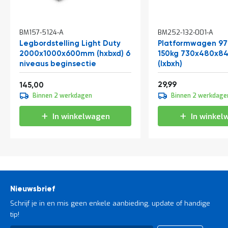
In
BM157-5124-A
BM252-132-001-A
winkelwagen
Legbordstelling Light Duty
Platformwagen 97
2000x1000x600mm (hxbxd) 6
150kg 730x480x
niveaus beginsectie
(lxbxh)
Vanaf
36,29
175,45
29,99
145,00
Binnen 2 werkdagen
Binnen 2 werkdage
In winkelwagen
In winkel
Nieuwsbrief
Schrijf je in en mis geen enkele aanbieding, update of handige
tip!