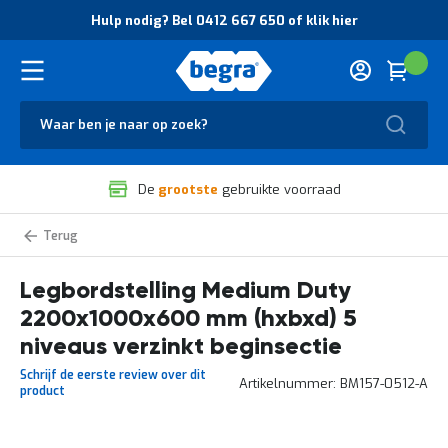
O
Hulp nodig? Bel 0412 667 650 of klik hier
v
e
r
Cart
(
Wink
B
H
e
u
g
Zoek
l
r
p
a
n
V
o
De
grootste
gebruikte voorraad
e
d
i
i
l
g
Medium
i
?
Duty
g
B
legbordstelling
zelf
Legbordstelling Medium Duty
h
e
samenstellen
e
l
2200x1000x600 mm (hxbxd) 5
i
0
d
4
niveaus verzinkt beginsectie
e
1
Schrijf de eerste review over dit
n
2
Artikelnummer
BM157-0512-A
product
k
6
w
6
a
7