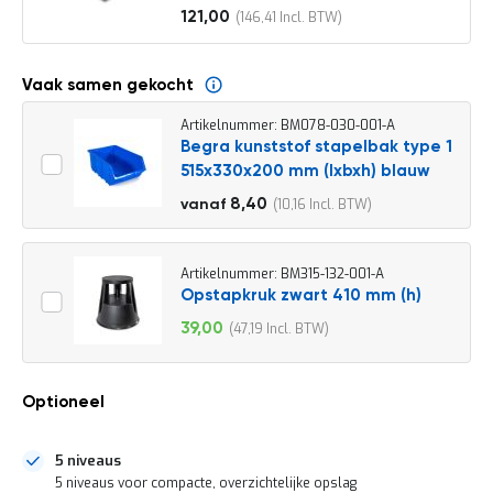
o
121,00
146,41
c
Vanaf
a
t
i
Vaak samen gekocht
e
Artikelnummer: BM078-030-001-A
P
Begra kunststof stapelbak type 1
a
515x330x200 mm (lxbxh) blauw
r
t
9,30
8,40
10,16
vanaf
i
11,25
j
e
n
Artikelnummer: BM315-132-001-A
a
Opstapkruk zwart 410 mm (h)
a
39,00
47,19
n
Speciale
b
prijs
i
e
Optioneel
d
e
n
5 niveaus
H
5 niveaus voor compacte, overzichtelijke opslag