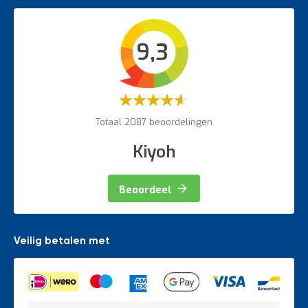
Werkplaatsinrichting accessoires
Bordestrappen
Intern transport
9,3
Veiligheidsartikelen
Magazijnbewegwijzering
Weegapparatuur
Waardering:
60%
Totaal 2087 beoordelingen
Kiyoh
Beoordeel
Veilig betalen met