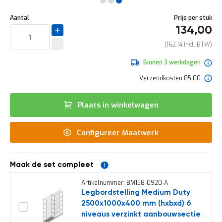
e
Ga
r
Uw
naar
DIRECT
Aantal
Prijs per stuk
t
aanpassing
het
134,00
e
LEVERBAAR
begin
c
van
162,14
h
de
e
afbeeldingen-
Binnen 3 werkdagen
c
gallerij
k
Verzendkosten 85.00
G
r
Plaats in winkelwagen
a
t
i
Configureer Maatwerk
s
a
d
v
Maak de set compleet
i
e
Artikelnummer: BM158-0920-A
s
Legbordstelling Medium Duty
o
2500x1000x400 mm (hxbxd) 6
p
l
niveaus verzinkt aanbouwsectie