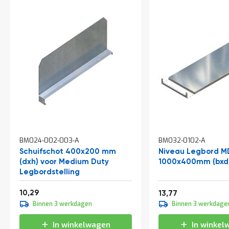
t
Mijn
account
BM024-002-003-A
BM032-0102-A
Schuifschot 400x200 mm
Niveau Legbord M
(dxh) voor Medium Duty
1000x400mm (bxd
Legbordstelling
Vanaf
12,45
10,29
16,66
13,77
Binnen 3 werkdagen
Binnen 3 werkdage
In winkelwagen
In winkel