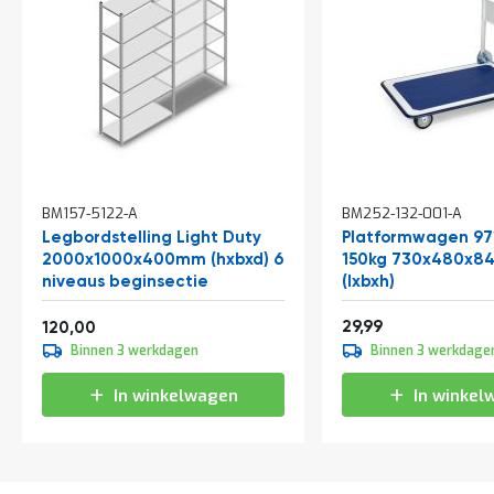
In
BM157-5122-A
BM252-132-001-A
winkelwagen
Legbordstelling Light Duty
Platformwagen 97
2000x1000x400mm (hxbxd) 6
150kg 730x480x
niveaus beginsectie
(lxbxh)
Vanaf
36,29
145,20
29,99
120,00
Binnen 3 werkdagen
Binnen 3 werkdage
In winkelwagen
In winkel