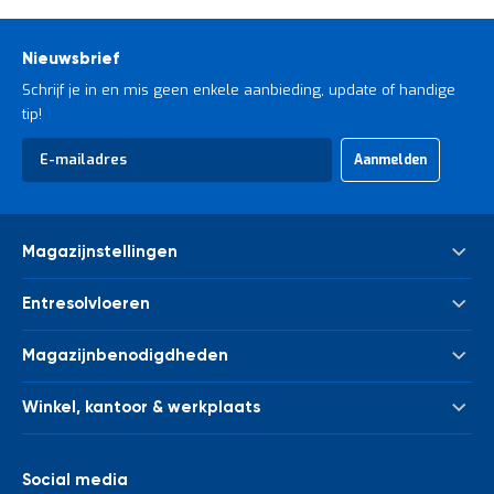
Nieuwsbrief
Schrijf je in en mis geen enkele aanbieding, update of handige
tip!
Abonneer
Aanmelden
u
op
onze
nieuwsbrief
Magazijnstellingen
Palletstelling
Entresolvloeren
Meta Palletstelling
Nieuwe tussenvloeren - entresolvloeren
Link 51 Palletstelling
Magazijnbenodigdheden
Gebruikte tussenvloeren - entresolvloeren
Metalen legbordstelling
Bakken & kratten
Trappen
Houten legbordstelling
Winkel, kantoor & werkplaats
Euronorm bakken
Leuningwerk
Grootvakstelling
Kasten
Magazijnwagens
Palletverwerking
Draagarmstelling
Afvalverwerking
Werkbanken en werktafels
Social media
Kolombeschermers
Stelling voor verticale opslag