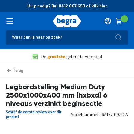
O
Hulp nodig? Bel 0412 667 650 of klik hier
v
e
r
Cart
(
Wink
B
H
e
u
g
Zoek
l
r
p
a
n
V
o
De
grootste
gebruikte voorraad
e
d
i
i
l
g
Medium
i
?
Duty
g
B
legbordstelling
zelf
Legbordstelling Medium Duty
h
e
samenstellen
e
l
2500x1000x400 mm (hxbxd) 6
i
0
d
4
niveaus verzinkt beginsectie
e
1
Schrijf de eerste review over dit
n
2
Artikelnummer
BM157-0920-A
product
k
6
w
6
a
7