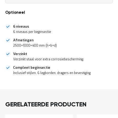
a
n
d
Optioneel
l
e
i
6 niveaus
d
6 niveaus per beginsectie
i
Afmetingen
n
g
2500×1000×400 mm (h×b×d)
e
Verzinkt
n
Verzinkt staal voor extra corrosiebescherming
N
i
Compleet beginsectie
e
Inclusief stijlen, 6 legborden, dragers en bevestiging
u
w
DIRECT
s
LEVERBAAR
C
o
n
GERELATEERDE PRODUCTEN
t
a
c