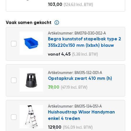
o
103,00
124,63
c
Vanaf
a
t
i
Vaak samen gekocht
e
Artikelnummer: BM078-030-002-A
P
Begra kunststof stapelbak type 2
a
355x220x150 mm (lxbxh) blauw
r
t
4,95
4,45
5,38
vanaf
i
5,99
j
e
n
Artikelnummer: BM315-132-001-A
a
Opstapkruk zwart 410 mm (h)
a
39,00
47,19
n
Speciale
b
prijs
i
e
Artikelnummer: BM315-134-051-A
d
Huishoudtrap Wixor Handyman
e
enkel 4 treden
n
129,00
156,09
H