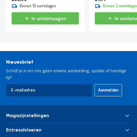
Wilt u meer weten over de totstandkoming van deze
Binnen 10 werkdagen
Binnen 2 werkdage
normen? Lees meer hierover op
toelichting
In winkelwagen
In winkel
draagvermogens palletstellingen
.
Nieuwsbrief
Schrijf je in en mis geen enkele aanbieding, update of handige
tip!
Abonneer
Aanmelden
u
op
onze
nieuwsbrief
Magazijnstellingen
Palletstelling
Entresolvloeren
Meta Palletstelling