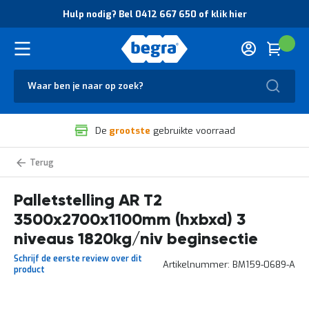
O
Hulp nodig? Bel 0412 667 650 of klik hier
v
e
r
Cart
(
Wink
B
H
e
u
g
Zoek
l
r
p
a
n
V
o
De
grootste
gebruikte voorraad
e
d
i
i
l
g
Palletstelling
i
?
zelf
g
B
samenstellen
Palletstelling AR T2
h
e
e
l
3500x2700x1100mm (hxbxd) 3
i
0
d
4
niveaus 1820kg/niv beginsectie
e
1
Schrijf de eerste review over dit
n
2
Artikelnummer
BM159-0689-A
product
k
6
w
6
a
7