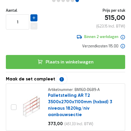
e
Ga
r
Uw
naar
DIRECT
Aantal
Prijs per stuk
t
aanpassing
het
515,00
e
LEVERBAAR
begin
c
van
623,15
h
de
e
afbeeldingen-
Binnen 2 werkdagen
c
gallerij
k
Verzendkosten 115.00
G
r
Plaats in winkelwagen
a
t
i
s
Maak de set compleet
a
d
Artikelnummer: BM160-0689-A
v
Palletstelling AR T2
i
3500x2700x1100mm (hxbxd) 3
e
niveaus 1820kg/niv
s
aanbouwsectie
o
p
373,00
451,33
l
Vanaf