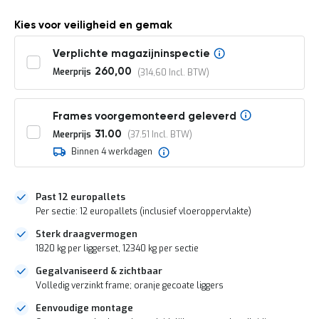
o
c
Kies voor veiligheid en gemak
a
t
i
Verplichte magazijninspectie
e
Meerprijs
260,00
314,60
P
a
r
Frames voorgemonteerd geleverd
t
Meerprijs
31.00
37.51
i
j
Binnen 4 werkdagen
e
n
a
Past 12 europallets
a
Per sectie: 12 europallets (inclusief vloeroppervlakte)
n
b
Sterk draagvermogen
i
1820 kg per liggerset, 12340 kg per sectie
e
d
Gegalvaniseerd & zichtbaar
e
Volledig verzinkt frame; oranje gecoate liggers
n
Eenvoudige montage
H