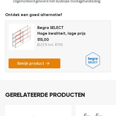
Ongemonteerd geleverd met duidelijke montagehandleiding
a
n
d
DIRECT
Ontdek een goed alternatief
l
LEVERBAAR
e
i
Begra SELECT
d
Hoge kwaliteit, lage prijs
i
n
515,00
Vanaf
g
623,15
e
n
N
Bekijk product
i
e
u
w
s
C
GERELATEERDE PRODUCTEN
o
n
t
a
c