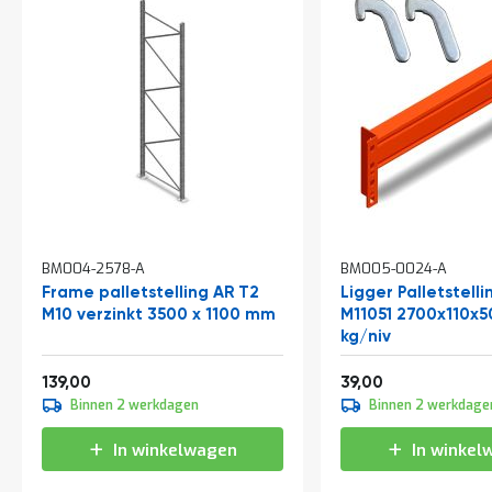
t
Mijn
account
BM004-2578-A
BM005-0024-A
Frame palletstelling AR T2
Ligger Palletstelli
M10 verzinkt 3500 x 1100 mm
M11051 2700x110x
kg/niv
Vanaf
Vanaf
168,19
47,19
139,00
39,00
Binnen 2 werkdagen
Binnen 2 werkdage
In winkelwagen
In winkel