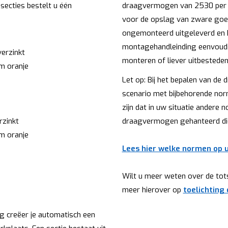
secties bestelt u één
draagvermogen van 2530 per li
voor de opslag van zware goed
ongemonteerd uitgeleverd en 
montagehandleinding eenvoud
erzinkt
monteren of liever uitbestede
m oranje
Let op: Bij het bepalen van d
scenario met bijbehorende norm
zijn dat in uw situatie andere
zinkt
draagvermogen gehanteerd die
m oranje
Lees hier welke normen op u
Wilt u meer weten over de to
meer hierover op
toelichting
g creëer je automatisch een