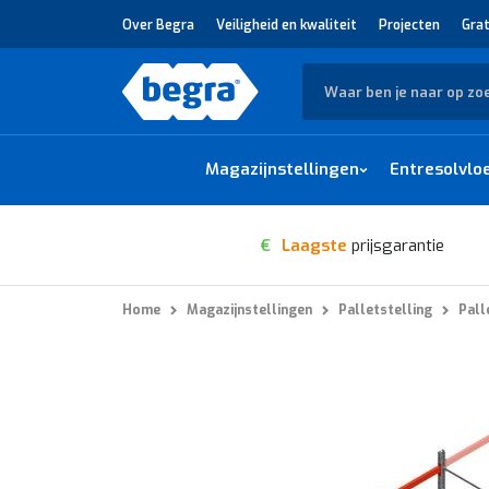
Over Begra
Veiligheid en kwaliteit
Projecten
Grat
Zoek
Magazijnstellingen
Entresolvlo
€
Laagste
prijsgarantie
Home
Magazijnstellingen
Palletstelling
Pall
Ga
naar
het
einde
van
de
afbeeldingen-