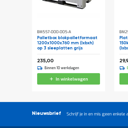
In
In
BM557-000-005-A
BM25
winkelwagen
win
Palletbox blokpalletformaat
Pla
1200x1000x760 mm (lxbxh)
150
op 3 sleeplatten grijs
(lxb
284,35
235,00
29,
Binnen 10 werkdagen
In winkelwagen
Nieuwsbrief
Schrijf je in en mis geen enkele 