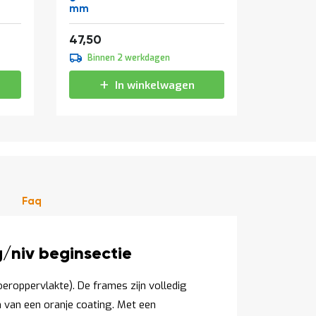
mm
Vanaf
Vanaf
57,48
1
47,50
99,00
Binnen 2 werkdagen
Binne
In winkelwagen
Faq
/niv beginsectie
loeroppervlakte). De frames zijn volledig
n van een oranje coating. Met een