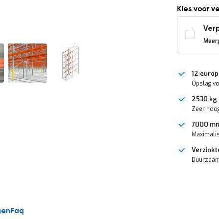
Kies voor v
Verp
Meerp
12 europ
Opslag vo
2530 kg 
Zeer hoog
7000 mm
Maximalis
Verzinkt
Duurzaam 
DIRECT
LEVERBAAR
gen
Faq