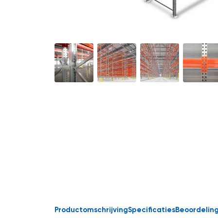
Ga
naar
het
begin
van
de
afbeeldingen-
gallerij
Productomschrijving
Specificaties
Beoordelin