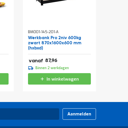
In
BM001-145-201-A
BM310-0
winkelwagen
Werkbank Pro 2niv 600kg
Rolcont
zwart 870x1600x600 mm
810x715
(hxbxd)
verzinkt
106,43
87,96
vanaf
vanaf
109,95
Binnen 2 werkdagen
Binne
133,04
In winkelwagen
Aanmelden