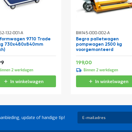
In
2-132-001-A
BM145-000-002-A
kelwagen
winkelwagen
tformwagen 9710 Trade
Begra palletwagen
kg 730x480x840mm
pompwagen 2500 kg
xh)
voorgemonteerd
Speciale
36,29
240,79
99
199,00
prijs
Binnen 2 werkdagen
Binnen 2 werkdagen
In winkelwagen
In winkelwagen
Abonneer
aanbieding, update of handige tip!
u
op
onze