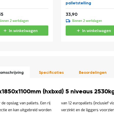
palletstelling
Vanaf
12,52
41,02
35
33,90
Binnen 2 werkdagen
Binnen 2 werkdagen
In winkelwagen
In winkelwagen
omschrijving
Specificaties
Beoordelingen
0x1850x1100mm (hxbxd) 5 niveaus 2530kg
de opslag van pallets. Een rij
van 12 europallets (inclusief v
sectie en kan uitgebreid worden
verzinkt en de liggers voorzie