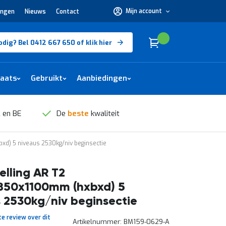
Mijn account
ingen
Nieuws
Contact
Hulp
nodig?
Bel
0412
Cart
(
)
Winkelwagen
odig? Bel 0412 667 650 of klik hier
667
650 of
klik
hier
laats
Gebruikt
Aanbiedingen
 en BE
De
beste
kwaliteit
xd) 5 niveaus 2530kg/niv beginsectie
elling AR T2
850x1100mm (hxbxd) 5
 2530kg/niv beginsectie
te review over dit
Artikelnummer
BM159-0629-A