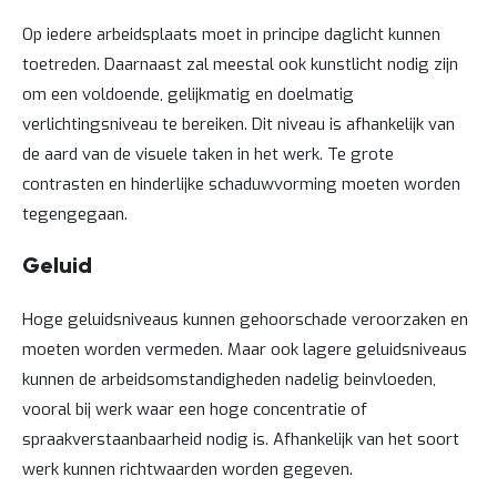
o
c
Op iedere arbeidsplaats moet in principe daglicht kunnen
a
toetreden. Daarnaast zal meestal ook kunstlicht nodig zijn
t
i
om een voldoende, gelijkmatig en doelmatig
e
verlichtingsniveau te bereiken. Dit niveau is afhankelijk van
P
de aard van de visuele taken in het werk. Te grote
a
r
contrasten en hinderlijke schaduwvorming moeten worden
t
tegengegaan.
i
j
e
Geluid
n
a
a
Hoge geluidsniveaus kunnen gehoorschade veroorzaken en
n
moeten worden vermeden. Maar ook lagere geluidsniveaus
b
i
kunnen de arbeidsomstandigheden nadelig beinvloeden,
e
vooral bij werk waar een hoge concentratie of
d
e
spraakverstaanbaarheid nodig is. Afhankelijk van het soort
n
werk kunnen richtwaarden worden gegeven.
H