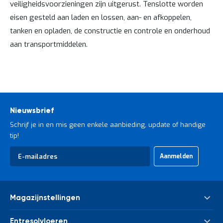
veiligheidsvoorzieningen zijn uitgerust. Tenslotte worden
eisen gesteld aan laden en lossen, aan- en afkoppelen,
tanken en opladen, de constructie en controle en onderhoud
aan transportmiddelen.
Nieuwsbrief
Schrijf je in en mis geen enkele aanbieding, update of handige
tip!
Abonneer
Aanmelden
u
op
onze
nieuwsbrief
Magazijnstellingen
Palletstelling
Entresolvloeren