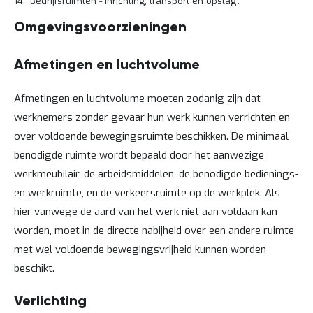
14: 'Bedrijfsruimten - inrichting, transport en opslag'.
e
r
Omgevingsvoorzieningen
t
e
c
Afmetingen en luchtvolume
h
e
c
Afmetingen en luchtvolume moeten zodanig zijn dat
k
werknemers zonder gevaar hun werk kunnen verrichten en
G
over voldoende bewegingsruimte beschikken. De minimaal
r
a
benodigde ruimte wordt bepaald door het aanwezige
t
werkmeubilair, de arbeidsmiddelen, de benodigde bedienings-
i
s
en werkruimte, en de verkeersruimte op de werkplek. Als
a
hier vanwege de aard van het werk niet aan voldaan kan
d
v
worden, moet in de directe nabijheid over een andere ruimte
i
met wel voldoende bewegingsvrijheid kunnen worden
e
s
beschikt.
o
p
Verlichting
l