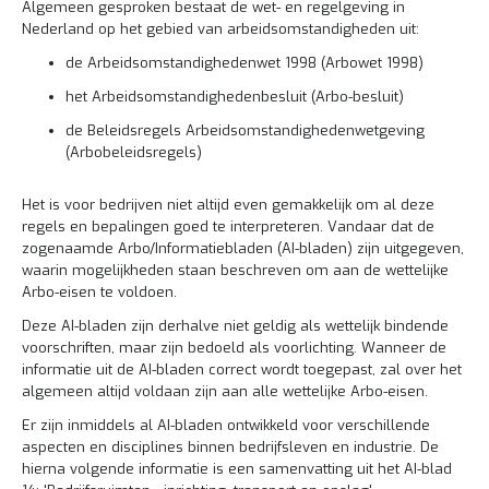
l
6
Algemeen gesproken bestaat de wet- en regelgeving in
i
5
Nederland op het gebied van arbeidsomstandigheden uit:
t
0
e
o
de Arbeidsomstandighedenwet 1998 (Arbowet 1998)
i
f
het Arbeidsomstandighedenbesluit (Arbo-besluit)
t
k
l
de Beleidsregels Arbeidsomstandighedenwetgeving
P
i
r
(Arbobeleidsregels)
k
o
h
j
i
Het is voor bedrijven niet altijd even gemakkelijk om al deze
e
e
regels en bepalingen goed te interpreteren. Vandaar dat de
c
r
zogenaamde Arbo/Informatiebladen (AI-bladen) zijn uitgegeven,
t
e
waarin mogelijkheden staan beschreven om aan de wettelijke
n
Arbo-eisen te voldoen.
G
Deze AI-bladen zijn derhalve niet geldig als wettelijk bindende
r
voorschriften, maar zijn bedoeld als voorlichting. Wanneer de
a
informatie uit de AI-bladen correct wordt toegepast, zal over het
t
algemeen altijd voldaan zijn aan alle wettelijke Arbo-eisen.
i
s
Er zijn inmiddels al AI-bladen ontwikkeld voor verschillende
o
aspecten en disciplines binnen bedrijfsleven en industrie. De
f
hierna volgende informatie is een samenvatting uit het AI-blad
f