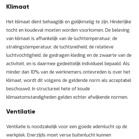
a
Klimaat
n
d
l
Het klimaat dient behaaglijk en gelijkmatig te zijn. Hinderlijke
e
tocht en koudeval moeten worden voorkomen. De beleving
i
d
van klimaat is afhankelijk van de luchttemperatuur, de
i
stralingstemperatuur, de luchtsnelheid, de relatieve
n
g
luchtvochtigheid, de gedragen kleding en de zwaarte van de
e
activiteit, en is daarmee gedeeltelijk individueel bepaald. Als
n
minder dan 10% van de werknemers ontevreden is over het
N
i
klimaat, wordt dit volgens de geldende norm als acceptabel
e
beschouwd. In structureel hete of koude
u
w
klimaatomstandigheden gelden echter afwijkende normen.
s
C
Ventilatie
o
n
Ventilatie is noodzakelijk voor een goede ademlucht op de
t
a
werkplek. Enerzijds moet verse buitenlucht kunnen
c