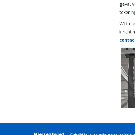
geval v
tekenin
Wilt u 
inricht
contac
Nieuwsbrief