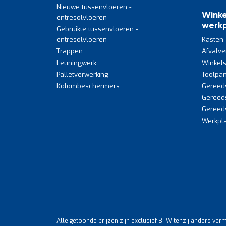
Nieuwe tussenvloeren -
Winke
entresolvloeren
werkp
Gebruikte tussenvloeren -
entresolvloeren
Kasten
Trappen
Afvalve
Leuningwerk
Winkels
Palletverwerking
Toolpan
Kolombeschermers
Gereed
Gereed
Gereed
Werkpla
Alle getoonde prijzen zijn exclusief BTW tenzij anders ver