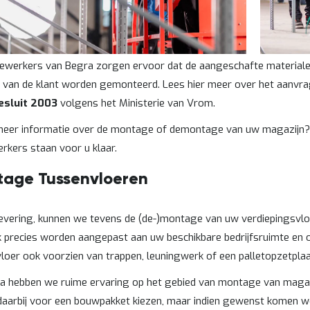
werkers van Begra zorgen ervoor dat de aangeschafte materialen
van de klant worden gemonteerd. Lees hier meer over het aanvr
sluit 2003
volgens het Ministerie van Vrom.
meer informatie over de montage of demontage van uw magazijn
kers staan voor u klaar.
age Tussenvloeren
evering, kunnen we tevens de (de-)montage van uw verdiepingsvlo
k precies worden aangepast aan uw beschikbare bedrijfsruimte en 
loer ook voorzien van trappen, leuningwerk of een palletopzetplaa
ra hebben we ruime ervaring op het gebied van montage van magaz
daarbij voor een bouwpakket kiezen, maar indien gewenst komen we