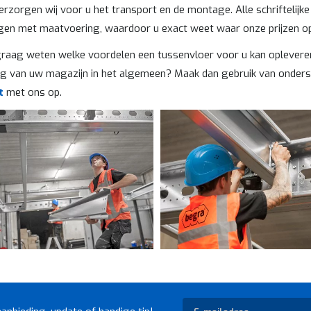
erzorgen wij voor u het transport en de montage. Alle schriftelij
gen met maatvoering, waardoor u exact weet waar onze prijzen op
graag weten welke voordelen een tussenvloer voor u kan opleveren
ing van uw magazijn in het algemeen? Maak dan gebruik van onderst
t
met ons op.
Abonneer