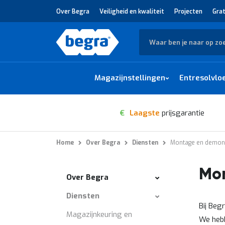
Over Begra
Veiligheid en kwaliteit
Projecten
Grat
Zoek
Magazijnstellingen
Entresolvlo
€
Laagste
prijsgarantie
Home
Over Begra
Diensten
Montage en demon
Mo
Menu
Over Begra
Diensten
Bij Beg
Magazijnkeuring en
We hebb