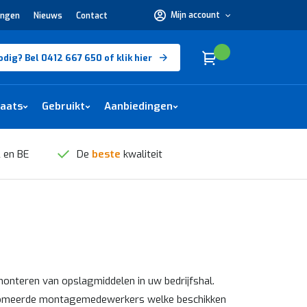
Mijn account
ingen
Nieuws
Contact
Hulp
nodig?
Bel
0412
Cart
(
)
Winkelwagen
odig? Bel 0412 667 650 of klik hier
667
650 of
klik
hier
laats
Gebruikt
Aanbiedingen
 en BE
De
beste
kwaliteit
monteren van opslagmiddelen in uw bedrijfshal.
plomeerde montagemedewerkers welke beschikken