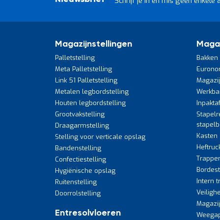
Schrijf je in en mis geen enkele 
Magazijnstellingen
Maga
Palletstelling
Bakken 
Meta Palletstelling
Eurono
Link 51 Palletstelling
Magazi
Metalen legbordstelling
Werkba
Houten legbordstelling
Inpakta
Grootvakstelling
Stapelr
stapel
Draagarmstelling
Kasten
Stelling voor verticale opslag
Heftruc
Bandenstelling
Trappe
Confectiestelling
Bordes
Hygiënische opslag
Intern 
Ruitenstelling
Veiligh
Doorrolstelling
Magazi
Entresolvloeren
Weegap