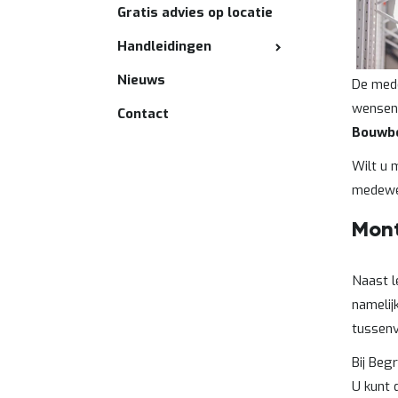
Gratis advies op locatie
Handleidingen
Nieuws
De mede
wensen 
Contact
Bouwbe
Wilt u 
medewer
Mont
Naast l
namelij
tussenv
Bij Beg
U kunt 