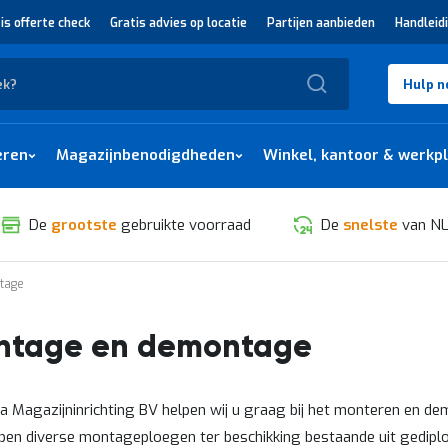
is offerte check
Gratis advies op locatie
Partijen aanbieden
Handleid
Zoek
Hulp n
eren
Magazijnbenodigdheden
Winkel, kantoor & werkp
De
grootste
gebruikte voorraad
De
snelste
van NL
tage
ntage en demontage
ra Magazijninrichting BV helpen wij u graag bij het monteren en de
en diverse montageploegen ter beschikking bestaande uit gedi