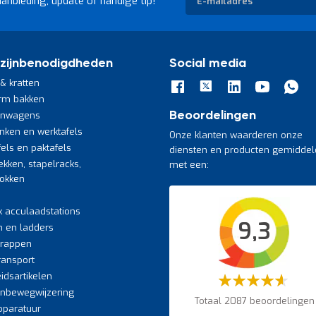
aanbieding, update of handige tip!
u
op
onze
nieuwsbrief
zijnbenodigdheden
Social media
& kratten
rm bakken
jnwagens
Beoordelingen
nken en werktafels
Onze klanten waarderen onze
fels en paktafels
diensten en producten gemiddel
ekken, stapelracks,
met een:
bokken
k acculaadstations
9,3
n en ladders
trappen
transport
eidsartikelen
Waardering:
60%
jnbewegwijzering
Totaal 2087 beoordelingen
paratuur