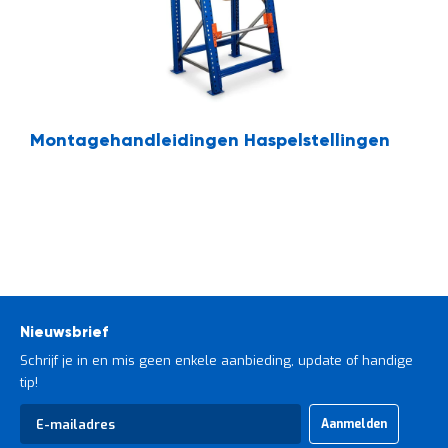
Montagehandleidingen Haspelstellingen
Nieuwsbrief
Schrijf je in en mis geen enkele aanbieding, update of handige
tip!
Abonneer
Aanmelden
u