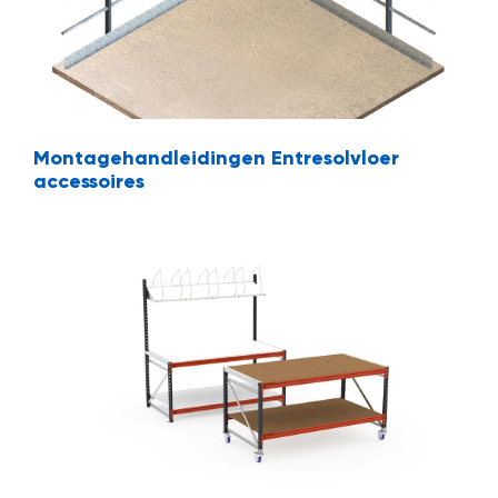
t
Mijn
account
Montagehandleidingen Entresolvloer
accessoires