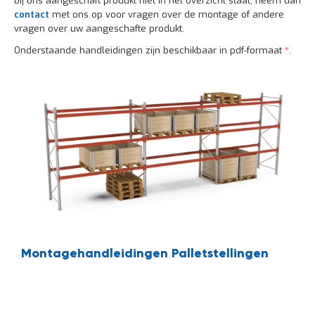
bij ons aangeschaft produkt niet in het overzicht staat, neem dan
l
6
i
5
contact
met ons op voor vragen over de montage of andere
t
0
vragen over uw aangeschafte produkt.
e
o
Onderstaande handleidingen zijn beschikbaar in pdf-formaat
*
.
i
f
t
k
l
P
i
r
k
o
h
j
i
e
e
c
r
t
e
n
G
r
a
t
Montagehandleidingen Palletstellingen
i
s
o
f
f