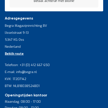
Betaal achteraf met Billink!
Adresgegevens
Begra Magazijninrichting BV
IJsselstraat 9-13
5347 KG Oss
Nederland
Bekijk route
Telefoon: +31 (0) 412 667 650
E-mail: info@begra.nl
KVK: 17207142
BTW: NL818038524B01
Openingstijden kantoor
Maandag: 08:00 - 17:00
Dinsdag: 08:00 - 17:00