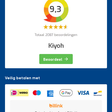
Intern transport
9,3
Veiligheidsartikelen
Magazijnbewegwijzering
Weegapparatuur
Waardering:
60%
Totaal 2087 beoordelingen
Kiyoh
Beoordeel
Veilig betalen met