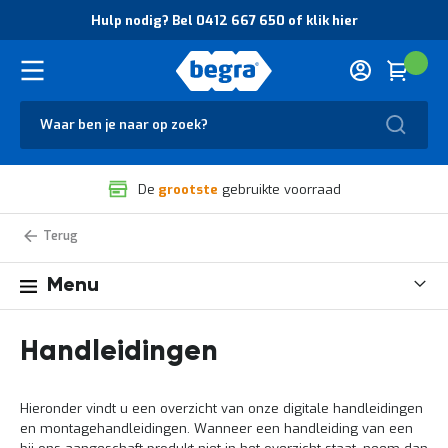
O
Hulp nodig? Bel 0412 667 650 of klik hier
v
e
r
Cart
(
Wink
B
H
e
u
g
Zoek
l
r
p
a
n
V
o
De
grootste
gebruikte voorraad
e
d
i
i
l
g
Handleidingen
Home
i
?
g
B
Menu
h
e
e
l
i
0
d
4
Handleidingen
e
1
n
2
k
6
Hieronder vindt u een overzicht van onze digitale handleidingen
w
6
en montagehandleidingen. Wanneer een handleiding van een
a
7