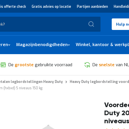
is offerte check
Gratis advies op locatie
Partijen aanbieden
Handleid
Zoek
Hulp n
eren
Magazijnbenodigdheden
Winkel, kantoor & werkp
De
grootste
gebruikte voorraad
De
snelste
van NL
talen legbordstellingen Heavy Duty
Heavy Duty legbordstelling voord
 (hxbxd) 5 niveaus 150 kg
Voordee
Duty 2
niveaus