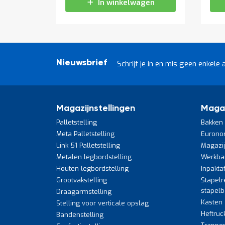
In winkelwagen
Nieuwsbrief
Schrijf je in en mis geen enkele 
Magazijnstellingen
Maga
Palletstelling
Bakken 
Meta Palletstelling
Eurono
Link 51 Palletstelling
Magazi
Metalen legbordstelling
Werkba
Houten legbordstelling
Inpakta
Grootvakstelling
Stapelr
stapel
Draagarmstelling
Kasten
Stelling voor verticale opslag
Heftruc
Bandenstelling