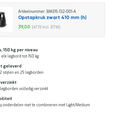
Artikelnummer: BM315-132-001-A
Opstapkruk zwart 410 mm (h)
39,00
47,19
Speciale
prijs
s, 150 kg per niveau
 elk legbord tot 150 kg
t geleverd
12 stijlen en 25 legborden
 verzinkt
 legborden volledig verzinkt
iliteit
y onderdelen niet te combineren met Light/Medium