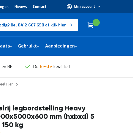
Mijn account
ingen
Nieuws
Contact
Hulp
nodig?
Bel
0412
Cart
(
)
Winkelwagen
odig? Bel 0412 667 650 of klik hier
667
650 of
klik
hier
laats
Gebruikt
Aanbiedingen
 en BE
De
beste
kwaliteit
eelrijen
lrij legbordstelling Heavy
000x5000x600 mm (hxbxd) 5
 150 kg