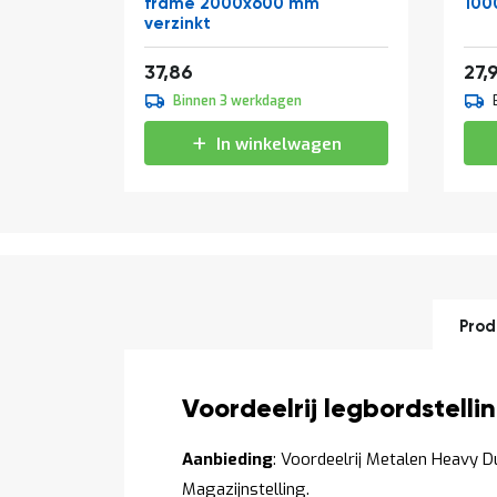
frame 2000x600 mm
100
verzinkt
Vanaf
Van
45,81
37,86
27,
Binnen 3 werkdagen
In winkelwagen
Prod
Productomschrijving
Voordeelrij legbordstel
Aanbieding
: Voordeelrij Metalen Heavy D
Magazijnstelling.