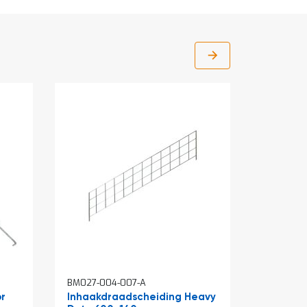
BM027-004-007-A
BM027-00
r
Inhaakdraadscheiding Heavy
Inhaakv