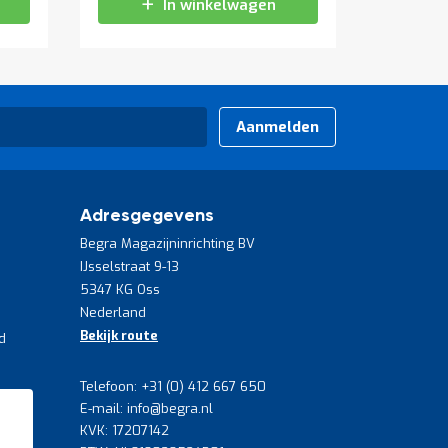
In winkelwagen
Aanmelden
Adresgegevens
Begra Magazijninrichting BV
IJsselstraat 9-13
5347 KG Oss
Nederland
Bekijk route
d
Telefoon: +31 (0) 412 667 650
E-mail: info@begra.nl
KVK: 17207142