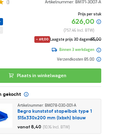
5
omschrijving
Artikelnummer
BM171-3007-A
1
van
uw
Prijs per stuk
ervaring
Speciale
626,00
prijs
757,46
Normale
Laagste prijs 30 dagen
695,00
-
69,00
prijs
840,95
Binnen 3 werkdagen
Verzendkosten 85.00
Plaats in winkelwagen
n gekocht
Artikelnummer: BM078-030-001-A
Begra kunststof stapelbak type 1
515x330x200 mm (lxbxh) blauw
9,30
8,40
10,16
vanaf
11,25