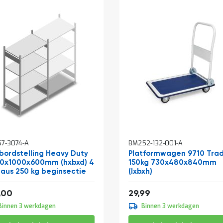
In
7-3074-A
BM252-132-001-A
winkelwagen
bordstelling Heavy Duty
Platformwagen 9710 Tra
0x1000x600mm (hxbxd) 4
150kg 730x480x840mm
eaus 250 kg beginsectie
(lxbxh)
af
209,33
36,29
,00
29,99
Binnen 3 werkdagen
Binnen 3 werkdagen