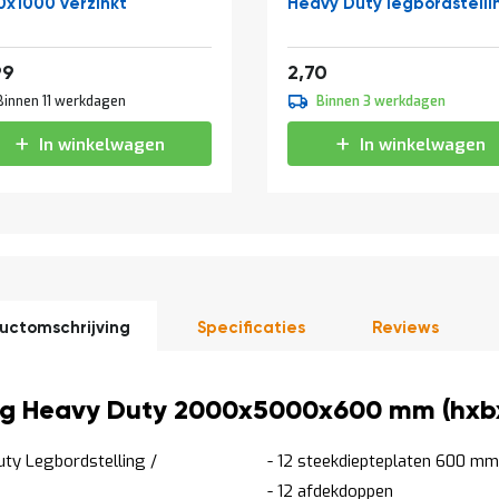
0x1000 verzinkt
Heavy Duty legbordstelli
af
33,87
3,27
99
2,70
Binnen 11 werkdagen
Binnen 3 werkdagen
In winkelwagen
In winkelwagen
uctomschrijving
Specificaties
Reviews
ling Heavy Duty 2000x5000x600 mm (hxbx
uty Legbordstelling /
- 12 steekdiepteplaten 600 mm
- 12 afdekdoppen