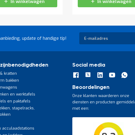
In winkelwagen
In winkelwagen
Abonneer
aanbieding, update of handige tip!
u
op
onze
nieuwsbrief
zijnbenodigdheden
Social media
& kratten
rm bakken
jnwagens
Beoordelingen
nken en werktafels
Onze klanten waarderen onze
fels en paktafels
diensten en producten gemiddel
ekken, stapelracks,
met een:
bokken
k acculaadstations