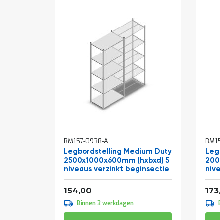
BM157-0938-A
BM15
Legbordstelling Medium Duty
Leg
2500x1000x600mm (hxbxd) 5
200
niveaus verzinkt beginsectie
niv
Vanaf
Van
186,34
154,00
173
Binnen 3 werkdagen