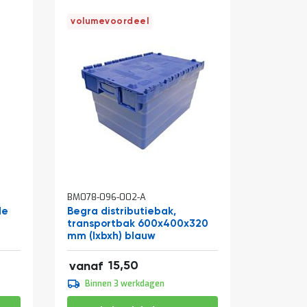
volumevoordeel
In
In
BM078-096-002-A
BM001-14
winkelwagen
winkelw
de
Begra distributiebak,
Werkban
transportbak 600x400x320
zwart 
mm (lxbxh) blauw
(hxbxd)
18,76
106,43
15,50
vanaf
vanaf
17,20
109,95
Binnen 3 werkdagen
Binne
20,81
133,04