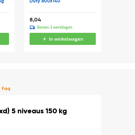
ng
Duty 600x140
Duty 600
9,73
9,0
8,04
7,45
Binnen 3 werkdagen
Binne
In winkelwagen
Faq
d) 5 niveaus 150 kg