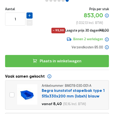
e
Ga
r
Uw
naar
DIRECT
Aantal
Prijs per stuk
t
aanpassing
het
Specia
853,00
e
LEVERBAAR
begin
prijs
c
van
1.032,13
h
de
e
No
Laagste prijs 30 dagen
948,00
-
95,00
afbeeldingen-
c
pri
1.147,08
gallerij
k
Binnen 2 werkdagen
G
Verzendkosten 85.00
r
a
t
Plaats in winkelwagen
i
s
a
Vaak samen gekocht
d
v
Artikelnummer: BM078-030-001-A
i
Begra kunststof stapelbak type 1
e
s
515x330x200 mm (lxbxh) blauw
o
9,30
8,40
10,16
vanaf
p
11,25
l