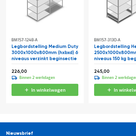
BM157-1248-A
BM157-3130-A
Legbordstelling Medium Duty
Legbordstelling H
3000x1000x800mm (hxbxd) 6
2500x1000x800mm
niveaus verzinkt beginsectie
niveaus 150 kg be
Vanaf
Vanaf
273,46
296,45
226,00
245,00
Binnen 2 werkdagen
Binnen 2 werkdage
In winkelwagen
In winkel
Nieuwsbrief