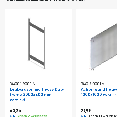
a
n
d
l
e
i
d
i
n
g
e
n
N
i
e
u
w
BM004-9009-A
BM017-0001-A
s
Legbordstelling Heavy Duty
Achterwand Heavy
C
frame 2000x800 mm
1000x1000 verzink
o
verzinkt
n
t
Vanaf
Vanaf
48,84
33,87
40,36
27,99
a
c
Binnen 2 werkdagen
Binnen 10 werkdag