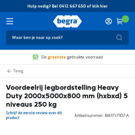
O
Hulp nodig? Bel 0412 667 650 of klik hier
v
e
r
Cart
(
Wink
B
H
e
u
g
Zoek
l
r
p
a
n
V
o
De
grootste
gebruikte voorraad
e
d
i
i
l
g
Heavy
i
?
Duty
g
B
legbordstelling
voordeelrijen
Voordeelrij legbordstelling Heavy
h
e
e
l
Duty 2000x5000x800 mm (hxbxd) 5
i
0
d
4
niveaus 250 kg
e
1
Schrijf de eerste review over dit
n
2
Artikelnummer
BM171-7107-A
product
k
6
w
6
a
7