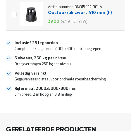
o
c
Artikelnummer: BM315-132-001-A
a
Opstapkruk zwart 410 mm (h)
t
39,00
47,19
i
Speciale
e
prijs
P
a
Inclusief 25 legborden
r
Compleet: 25 legborden (1000x800 mm) inbegrepen
t
i
5 niveaus, 250 kg per niveau
j
Draagvermogen 250 kg per niveau
e
n
Volledig verzinkt
a
Gegalvaniseerd staal voor optimale roestbescherming
a
n
Rijformaat 2000x5000x800 mm
b
5 m breed, 2 m hoog en 0,8 m diep
i
e
DIRECT
d
e
LEVERBAAR
n
H
GERELATEERDE PRODUCTEN