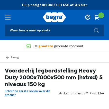
O
Hulp nodig? Bel 0412 667 650 of klik hier
v
e
r
Cart
(
Wink
B
H
e
u
g
Zoek
l
r
p
a
n
V
o
De
grootste
gebruikte voorraad
e
d
i
i
l
g
Heavy
i
?
Duty
g
B
legbordstelling
voordeelrijen
Voordeelrij legbordstelling Heavy
h
e
e
l
Duty 2000x7000x500 mm (hxbxd) 5
i
0
d
4
niveaus 150 kg
e
1
Schrijf de eerste review over dit
n
2
Artikelnummer
BM171-3010-A
product
k
6
w
6
a
7