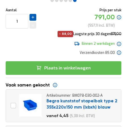
e
Ga
r
Uw
naar
DIRECT
Aantal
Prijs per stuk
t
aanpassing
het
Specia
791,00
e
LEVERBAAR
begin
prijs
c
van
957,11
h
de
e
No
Laagste prijs 30 dagen
879,00
-
88,00
afbeeldingen-
c
pri
1.063,59
gallerij
k
Binnen 2 werkdagen
G
Verzendkosten 85.00
r
a
t
Plaats in winkelwagen
i
s
a
Vaak samen gekocht
d
v
Artikelnummer: BM078-030-002-A
i
Begra kunststof stapelbak type 2
e
s
355x220x150 mm (lxbxh) blauw
o
4,95
4,45
5,38
vanaf
p
5,99
l