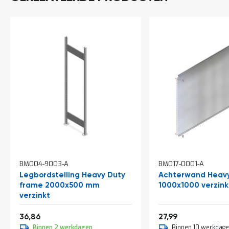
a
n
d
l
e
i
d
i
n
g
e
n
N
i
e
u
w
BM004-9003-A
BM017-0001-A
s
Legbordstelling Heavy Duty
Achterwand Heavy
C
frame 2000x500 mm
1000x1000 verzink
o
verzinkt
n
t
Vanaf
Vanaf
44,60
33,87
36,86
27,99
a
c
Binnen 2 werkdagen
Binnen 10 werkdag