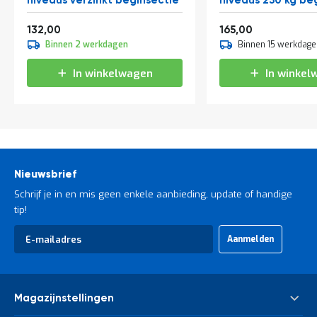
niveaus verzinkt beginsectie
niveaus 250 kg be
Vanaf
Vanaf
159,72
199,65
132,00
165,00
Binnen 2 werkdagen
Binnen 15 werkdage
In winkelwagen
In winkel
Nieuwsbrief
Schrijf je in en mis geen enkele aanbieding, update of handige
tip!
Abonneer
Aanmelden
u
op
onze
nieuwsbrief
Magazijnstellingen