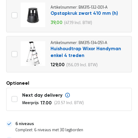
o
c
Artikelnummer: BM315-132-001-A
a
Opstapkruk zwart 410 mm (h)
t
39,00
47,19
i
Speciale
e
prijs
P
Artikelnummer: BM315-134-051-A
a
r
Huishoudtrap Wixor Handyman
t
enkel 4 treden
i
129,00
156,09
j
e
n
a
Optioneel
a
n
Next day delivery
b
Meerprijs
20.57
17.00
i
e
d
e
6 niveaus
n
Compleet: 6 niveaus met 30 legborden
H