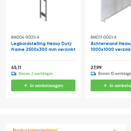
t
Mijn
account
BM004-9005-A
BM017-0001-A
Legbordstelling Heavy Duty
Achterwand Heavy
frame 2500x300 mm verzinkt
1000x1000 verzink
Vanaf
Vanaf
54,58
33,87
45,11
27,99
Binnen 2 werkdagen
Binnen 10 werkdag
In winkelwagen
In winkel
Productomschrijving