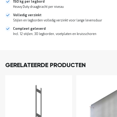
150 kg per legbord
a
n
Heavy Duty draagkracht per niveau
d
Volledig verzinkt
l
Stijlen en legborden volledig verzinkt voor lange levensduur
e
i
Compleet geleverd
d
Incl. 12 stijlen, 30 legborden, voetplaten en kruisschoren
i
n
g
DIRECT
e
LEVERBAAR
n
N
GERELATEERDE PRODUCTEN
i
e
u
w
s
C
o
n
t
a
c