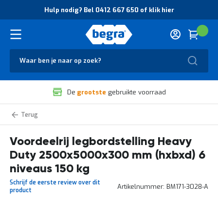
O
Hulp nodig? Bel 0412 667 650 of klik hier
v
e
r
Cart
(
Wink
B
H
e
u
g
Zoek
l
r
p
a
n
V
o
De
grootste
gebruikte voorraad
e
d
i
i
l
g
Heavy
i
?
Duty
g
B
legbordstelling
voordeelrijen
Voordeelrij legbordstelling Heavy
h
e
e
l
Duty 2500x5000x300 mm (hxbxd) 6
i
0
d
4
niveaus 150 kg
e
1
Schrijf de eerste review over dit
n
2
Artikelnummer
BM171-3028-A
product
k
6
w
6
a
7