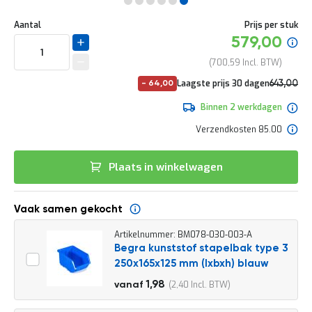
e
Ga
r
Uw
naar
DIRECT
Aantal
Prijs per stuk
t
aanpassing
het
Specia
579,00
e
LEVERBAAR
begin
prijs
c
van
700,59
h
de
e
No
Laagste prijs 30 dagen
643,00
-
64,00
afbeeldingen-
c
pri
778,03
gallerij
k
Binnen 2 werkdagen
G
Verzendkosten 85.00
r
a
t
Plaats in winkelwagen
i
s
a
Vaak samen gekocht
d
v
Artikelnummer: BM078-030-003-A
i
Begra kunststof stapelbak type 3
e
s
250x165x125 mm (lxbxh) blauw
o
2,20
1,98
2,40
vanaf
p
2,66
l