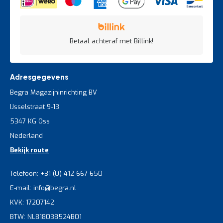
Betaal achteraf met Billink!
Adresgegevens
Begra Magazijninrichting BV
IJsselstraat 9-13
5347 KG Oss
Nederland
Bekijk route
Telefoon: +31 (0) 412 667 650
E-mail: info@begra.nl
KVK: 17207142
BTW: NL818038524B01