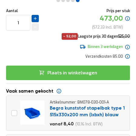
e
Ga
r
Uw
naar
DIRECT
Aantal
Prijs per stuk
t
aanpassing
het
Specia
473,00
e
LEVERBAAR
begin
prijs
c
van
572,33
h
de
e
No
Laagste prijs 30 dagen
525,00
-
52,00
afbeeldingen-
c
pri
635,25
gallerij
k
Binnen 3 werkdagen
G
Verzendkosten 85.00
r
a
t
Plaats in winkelwagen
i
s
a
Vaak samen gekocht
d
v
Artikelnummer: BM078-030-001-A
i
Begra kunststof stapelbak type 1
e
s
515x330x200 mm (lxbxh) blauw
o
9,30
8,40
10,16
vanaf
p
11,25
l