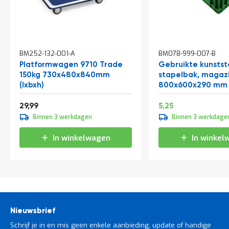
In
In
BM252-132-001-A
BM078-999-007-B
winkelwagen
winkelwagen
Platformwagen 9710 Trade
Gebruikte kunstst
150kg 730x480x840mm
stapelbak, magaz
(lxbxh)
800x600x290 mm (
groen
Speciale
36,29
6,35
29,99
5,25
prijs
Binnen 3 werkdagen
Binnen 3 werkdage
In winkelwagen
In winkel
Nieuwsbrief
Schrijf je in en mis geen enkele aanbieding, update of handige