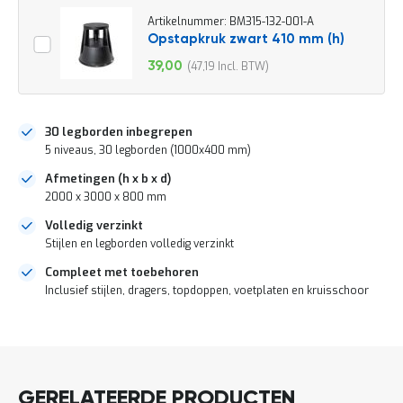
o
c
Artikelnummer: BM315-132-001-A
a
Opstapkruk zwart 410 mm (h)
t
39,00
47,19
i
Speciale
e
prijs
P
a
30 legborden inbegrepen
r
5 niveaus, 30 legborden (1000x400 mm)
t
i
Afmetingen (h x b x d)
j
2000 x 3000 x 800 mm
e
n
Volledig verzinkt
a
Stijlen en legborden volledig verzinkt
a
n
Compleet met toebehoren
b
Inclusief stijlen, dragers, topdoppen, voetplaten en kruisschoor
i
e
DIRECT
d
e
LEVERBAAR
n
H
GERELATEERDE PRODUCTEN