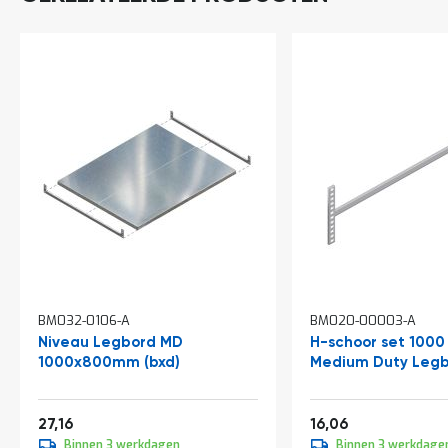
a
n
d
l
e
i
d
i
n
g
e
n
N
i
e
u
w
BM032-0106-A
BM020-00003-A
s
Niveau Legbord MD
H-schoor set 100
C
1000x800mm (bxd)
Medium Duty Legb
o
n
t
Vanaf
Vanaf
32,86
19,43
27,16
16,06
a
c
Binnen 3 werkdagen
Binnen 3 werkdage