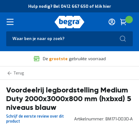
O
Hulp nodig? Bel 0412 667 650 of klik hier
v
e
r
Cart
(
Wink
B
H
e
u
g
Zoek
l
r
p
a
n
V
o
De
grootste
gebruikte voorraad
e
d
i
i
l
g
Medium
i
?
Duty
g
B
legbordstelling
voordeelrijen
Voordeelrij legbordstelling Medium
h
e
e
l
Duty 2000x3000x800 mm (hxbxd) 5
i
0
d
4
niveaus blauw
e
1
Schrijf de eerste review over dit
n
2
Artikelnummer
BM171-0030-A
product
k
6
w
6
a
7