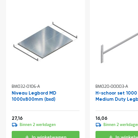
a
n
d
l
e
i
d
i
n
g
e
n
N
i
e
BM032-0106-A
BM020-00003-A
u
Niveau Legbord MD
H-schoor set 100
w
1000x800mm (bxd)
Medium Duty Legb
s
C
o
Vanaf
Vanaf
32,86
19,43
27,16
16,06
n
Binnen 2 werkdagen
Binnen 2 werkdage
t
a
In winkelwagen
In winkel
c