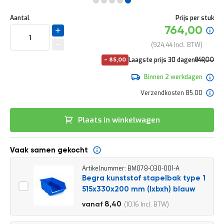
e
Ga
r
Uw
naar
DIRECT
Aantal
Prijs per stuk
t
aanpassing
het
Specia
764,00
e
LEVERBAAR
begin
prijs
c
van
924,44
h
de
e
No
Laagste prijs 30 dagen
849,00
-
85,00
afbeeldingen-
c
pri
1.027,29
gallerij
k
Binnen 2 werkdagen
G
Verzendkosten 85.00
r
a
t
Plaats in winkelwagen
i
s
a
Vaak samen gekocht
d
v
Artikelnummer: BM078-030-001-A
i
Begra kunststof stapelbak type 1
e
s
515x330x200 mm (lxbxh) blauw
o
9,30
8,40
10,16
vanaf
p
11,25
l