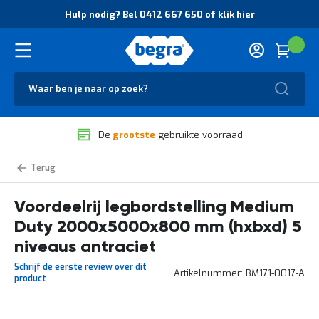
O
Hulp nodig? Bel 0412 667 650 of klik hier
v
e
r
Cart
(
Wink
B
H
e
u
g
Zoek
l
r
p
a
n
V
o
De
grootste
gebruikte voorraad
e
d
i
i
l
g
Medium
i
?
Duty
g
B
legbordstelling
voordeelrijen
Voordeelrij legbordstelling Medium
h
e
e
l
Duty 2000x5000x800 mm (hxbxd) 5
i
0
d
4
niveaus antraciet
e
1
Schrijf de eerste review over dit
n
2
Artikelnummer
BM171-0017-A
product
k
6
w
6
a
7