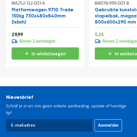
BM252-132-001-A
BM078-999-007-B
winkelwagen
winkelwagen
Platformwagen 9710 Trade
Gebruikte kunstst
150kg 730x480x840mm
stapelbak, magaz
(lxbxh)
800x600x290 mm (
groen
Speciale
36,29
6,35
29,99
5,25
prijs
Binnen 2 werkdagen
Binnen 2 werkdage
In winkelwagen
In winkel
Nieuwsbrief
Schrijf je in en mis geen enkele aanbieding, update of handige
tip!
Abonneer
Aanmelden
u
op