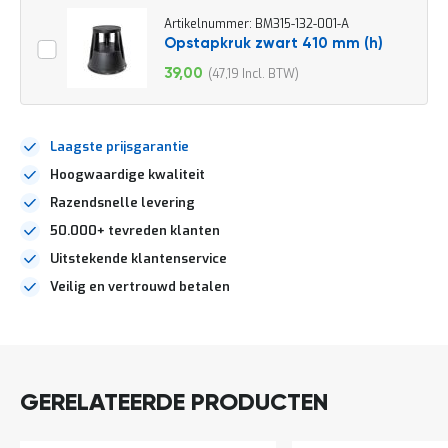
o
c
Artikelnummer: BM315-132-001-A
a
Opstapkruk zwart 410 mm (h)
t
39,00
47,19
i
Speciale
e
prijs
P
a
Laagste prijsgarantie
r
Hoogwaardige kwaliteit
t
i
Razendsnelle levering
j
e
50.000+ tevreden klanten
n
Uitstekende klantenservice
a
a
Veilig en vertrouwd betalen
n
b
DIRECT
i
LEVERBAAR
e
d
e
GERELATEERDE PRODUCTEN
n
H