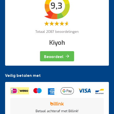
9,3
Veiligheidsartikelen
Magazijnbewegwijzering
Weegapparatuur
Waardering:
60%
Totaal 2087 beoordelingen
Kiyoh
Beoordeel
Veilig betalen met
Betaal achteraf met Billink!