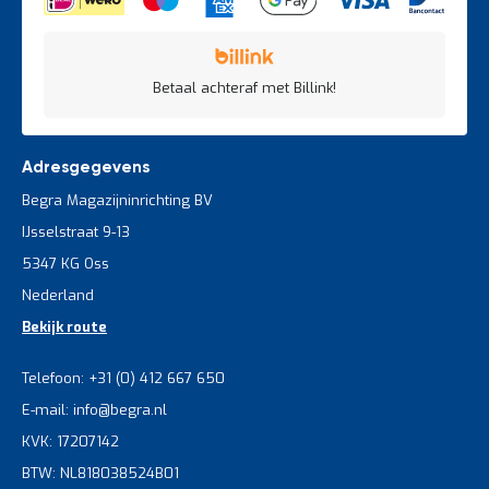
Betaal achteraf met Billink!
Adresgegevens
Begra Magazijninrichting BV
IJsselstraat 9-13
5347 KG Oss
Nederland
Bekijk route
Telefoon: +31 (0) 412 667 650
E-mail: info@begra.nl
KVK: 17207142
BTW: NL818038524B01