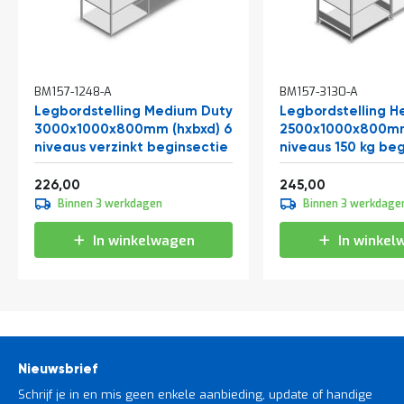
BM157-1248-A
BM157-3130-A
Legbordstelling Medium Duty
Legbordstelling H
3000x1000x800mm (hxbxd) 6
2500x1000x800mm
niveaus verzinkt beginsectie
niveaus 150 kg be
Vanaf
Vanaf
273,46
296,45
226,00
245,00
Binnen 3 werkdagen
Binnen 3 werkdage
In winkelwagen
In winkel
Nieuwsbrief
Schrijf je in en mis geen enkele aanbieding, update of handige