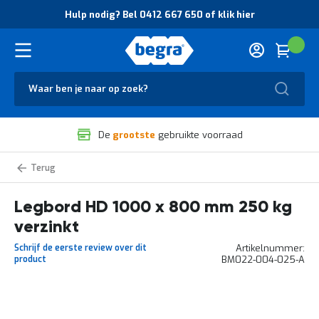
O
Hulp nodig? Bel 0412 667 650 of klik hier
v
e
r
Cart
(
Wink
B
H
e
u
g
Zoek
l
r
p
a
n
V
o
De
grootste
gebruikte voorraad
e
d
i
i
l
g
Legborden
i
?
Heavy
g
B
Duty
legbordstelling
Legbord HD 1000 x 800 mm 250 kg
h
e
e
l
verzinkt
i
0
d
4
Schrijf de eerste review over dit
Artikelnummer
e
1
product
BM022-004-025-A
n
2
k
6
w
6
Ga
a
7