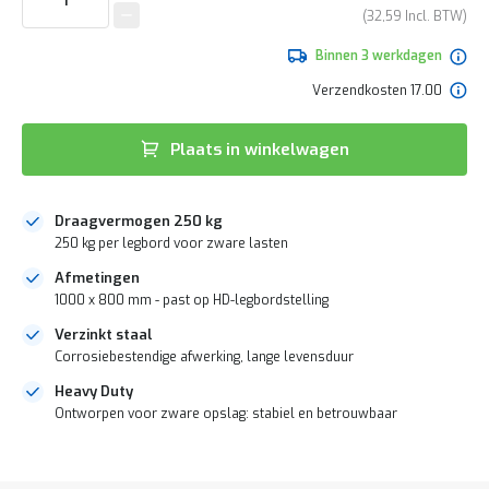
e
van
32,59
r
de
t
afbeeldingen-
Binnen 3 werkdagen
e
gallerij
c
Verzendkosten 17.00
h
e
c
Plaats in winkelwagen
k
G
r
Draagvermogen 250 kg
a
250 kg per legbord voor zware lasten
t
i
Afmetingen
s
1000 x 800 mm - past op HD-legbordstelling
a
d
Verzinkt staal
v
Corrosiebestendige afwerking, lange levensduur
i
Heavy Duty
e
s
Ontworpen voor zware opslag: stabiel en betrouwbaar
o
p
DIRECT
l
LEVERBAAR