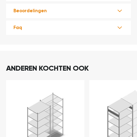
t
Beoordelingen
Mijn
account
Faq
ANDEREN KOCHTEN OOK