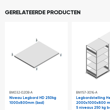
o
c
a
GERELATEERDE PRODUCTEN
t
i
e
P
a
r
t
i
j
e
n
a
a
n
b
i
e
d
BM032-0208-A
BM157-3016-A
e
Niveau Legbord HD 250kg
Legbordstelling H
n
1000x800mm (bxd)
2000x1000x800 m
H
5 niveaus 250 kg 