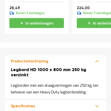
a
Vanaf
Vanaf
n
34,47
271,04
28,49
224,00
d
Binnen 3 werkdagen
Binnen 3 werkdage
l
e
In winkelwagen
In winkel
i
d
i
n
g
e
n
N
Productomschrijving
i
e
Productomschrijving
Legbord HD 1000 x 800 mm 250 kg
u
verzinkt
w
s
Legborden met een draagvermogen van 250 kg ten
C
behoeve van een Heavy Duty legbordstelling.
o
n
t
a
Specificaties
c