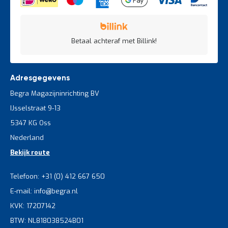
Betaal achteraf met Billink!
Adresgegevens
Begra Magazijninrichting BV
IJsselstraat 9-13
5347 KG Oss
Nederland
Bekijk route
Telefoon: +31 (0) 412 667 650
E-mail: info@begra.nl
KVK: 17207142
BTW: NL818038524B01