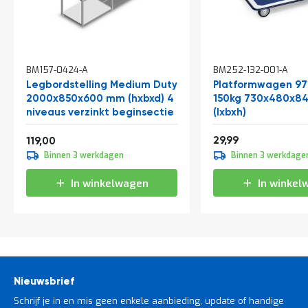
In
BM157-0424-A
BM252-132-001-A
winkelwagen
Legbordstelling Medium Duty
Platformwagen 97
2000x850x600 mm (hxbxd) 4
150kg 730x480x
niveaus verzinkt beginsectie
(lxbxh)
Vanaf
36,29
143,99
29,99
119,00
Binnen 3 werkdagen
Binnen 3 werkdage
In winkelwagen
In winkel
Nieuwsbrief
Schrijf je in en mis geen enkele aanbieding, update of handige