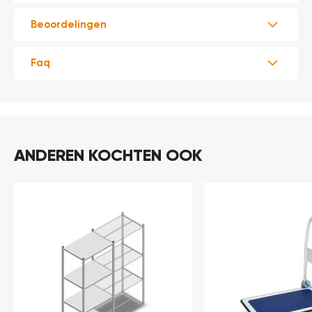
t
Beoordelingen
Mijn
account
Faq
ANDEREN KOCHTEN OOK