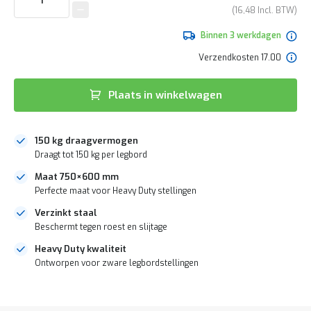
e
van
16,48
r
de
t
afbeeldingen-
Binnen 3 werkdagen
e
gallerij
c
Verzendkosten 17.00
h
e
c
Plaats in winkelwagen
k
G
r
150 kg draagvermogen
a
Draagt tot 150 kg per legbord
t
i
Maat 750×600 mm
s
Perfecte maat voor Heavy Duty stellingen
a
d
Verzinkt staal
v
Beschermt tegen roest en slijtage
i
Heavy Duty kwaliteit
e
s
Ontworpen voor zware legbordstellingen
o
p
DIRECT
l
LEVERBAAR