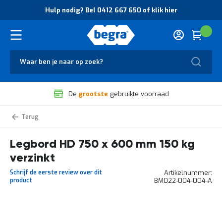
O
Hulp nodig? Bel 0412 667 650 of klik hier
v
e
r
Cart
(
Wink
B
H
e
u
g
Zoek
l
r
p
a
n
V
o
De
grootste
gebruikte voorraad
e
d
i
i
l
g
Legborden
i
?
Heavy
g
B
Duty
legbordstelling
Legbord HD 750 x 600 mm 150 kg
h
e
e
l
verzinkt
i
0
d
4
Schrijf de eerste review over dit
Artikelnummer
e
1
product
BM022-004-004-A
n
2
k
6
w
6
Ga
a
7