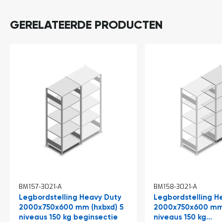
o
c
a
GERELATEERDE PRODUCTEN
t
i
e
P
a
r
t
i
j
e
n
a
a
n
b
i
e
d
BM157-3021-A
BM158-3021-A
e
Legbordstelling Heavy Duty
Legbordstelling H
n
2000x750x600 mm (hxbxd) 5
2000x750x600 mm 
H
niveaus 150 kg beginsectie
niveaus 150 kg