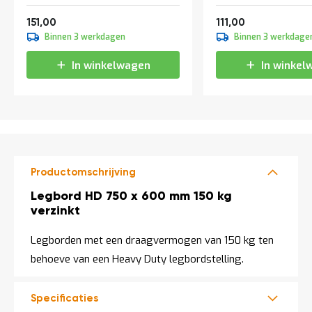
a
aanbouwsectie
Vanaf
Vanaf
n
182,71
134,31
151,00
111,00
d
Binnen 3 werkdagen
Binnen 3 werkdage
l
e
In winkelwagen
In winkel
i
d
i
n
g
e
n
N
Productomschrijving
i
e
Productomschrijving
Legbord HD 750 x 600 mm 150 kg
u
verzinkt
w
s
Legborden met een draagvermogen van 150 kg ten
C
behoeve van een Heavy Duty legbordstelling.
o
n
t
a
Specificaties
c