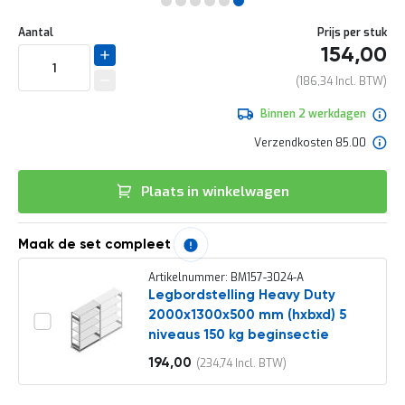
e
Ga
r
Uw
naar
DIRECT
Aantal
Prijs per stuk
t
aanpassing
het
154,00
e
LEVERBAAR
begin
c
van
186,34
h
de
e
afbeeldingen-
Binnen 2 werkdagen
c
gallerij
k
Verzendkosten 85.00
G
r
Plaats in winkelwagen
a
t
i
s
Maak de set compleet
a
d
Artikelnummer: BM157-3024-A
v
Legbordstelling Heavy Duty
i
2000x1300x500 mm (hxbxd) 5
e
niveaus 150 kg beginsectie
s
o
194,00
234,74
Vanaf
p
l