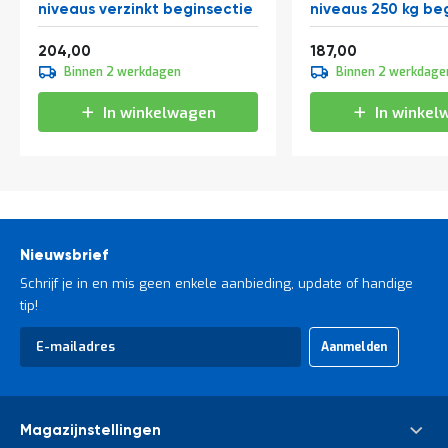
niveaus verzinkt beginsectie
niveaus 250 kg be
Vanaf
Vanaf
246,84
226,27
204,00
187,00
Binnen 2 werkdagen
Binnen 2 werkdage
In winkelwagen
In winkel
Nieuwsbrief
Schrijf je in en mis geen enkele aanbieding, update of handige
tip!
Abonneer
Aanmelden
u
op
onze
nieuwsbrief
Magazijnstellingen