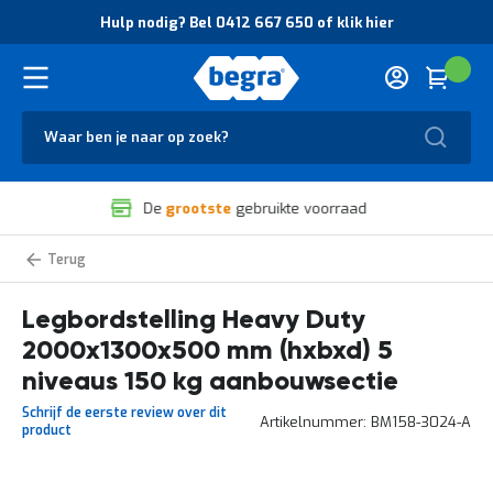
O
Hulp nodig? Bel 0412 667 650 of klik hier
v
e
r
Cart
(
Wink
B
H
e
u
g
Zoek
l
r
p
a
n
V
o
De
snelste
van NL en BE
e
d
i
i
l
g
Heavy
i
?
Duty
g
B
legbordstelling
zelf
Legbordstelling Heavy Duty
h
e
samenstellen
e
l
2000x1300x500 mm (hxbxd) 5
i
0
d
4
niveaus 150 kg aanbouwsectie
e
1
Schrijf de eerste review over dit
n
2
Artikelnummer
BM158-3024-A
product
k
6
w
6
a
7