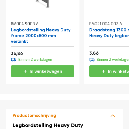
t
Mijn
BM004-9003-A
BM021-004-002-A
account
Legbordstelling Heavy Duty
Draadstang 1300 
frame 2000x500 mm
Heavy Duty legbor
verzinkt
Vanaf
4,67
44,60
3,86
36,86
Binnen 2 werkdagen
Binnen 2 werkdage
In winkelwagen
In winkel
Productomschrijving
Productomschrijving
Legbordstelling Heavy Duty