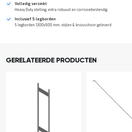
a
Volledig verzinkt
n
Heavy Duty stelling, extra robuust en corrosiebestendig
d
l
Inclusief 5 legborden
e
5 legborden 1300x500 mm; stijlen & kruisschoor geleverd
i
d
DIRECT
i
n
LEVERBAAR
g
e
GERELATEERDE PRODUCTEN
n
N
i
e
u
w
s
C
o
n
t
a
c