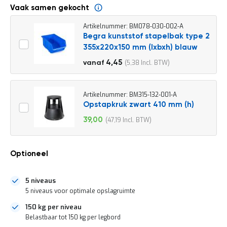
o
Vaak samen gekocht
c
a
Artikelnummer: BM078-030-002-A
t
Begra kunststof stapelbak type 2
i
e
355x220x150 mm (lxbxh) blauw
P
4,95
4,45
5,38
vanaf
a
5,99
r
t
Artikelnummer: BM315-132-001-A
i
Opstapkruk zwart 410 mm (h)
j
e
39,00
47,19
Speciale
n
prijs
a
a
n
Optioneel
b
i
e
5 niveaus
d
5 niveaus voor optimale opslagruimte
e
150 kg per niveau
n
Belastbaar tot 150 kg per legbord
H