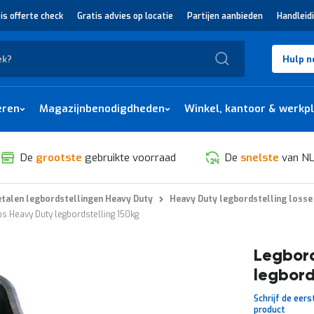
is offerte check
Gratis advies op locatie
Partijen aanbieden
Handleid
Zoek
Hulp n
eren
Magazijnbenodigdheden
Winkel, kantoor & werkp
De
grootste
gebruikte voorraad
De
snelste
van NL
talen legbordstellingen Heavy Duty
Heavy Duty legbordstelling losse
ps Heavy Duty legbordstelling 150kg
Legbord
legbord
Schrijf de eers
product