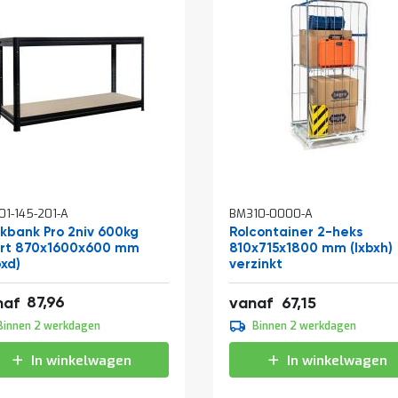
1-145-201-A
BM310-0000-A
kelwagen
kbank Pro 2niv 600kg
Rolcontainer 2-heks
rt 870x1600x600 mm
810x715x1800 mm (lxbxh)
bxd)
verzinkt
,43
87,96
81,25
naf
vanaf
67,15
,95
Binnen 2 werkdagen
Binnen 2 werkdagen
,04
In winkelwagen
In winkelwagen