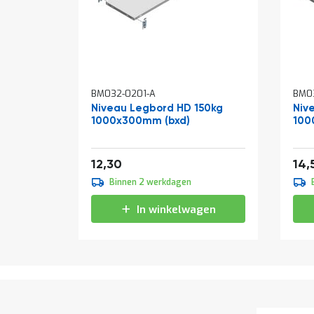
BM032-0201-A
BM0
Niveau Legbord HD 150kg
Niv
1000x300mm (bxd)
100
Vanaf
Van
14,88
12,30
14,
Binnen 2 werkdagen
In winkelwagen