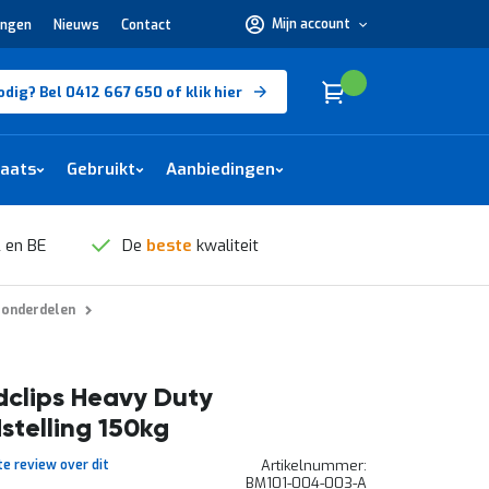
Mijn account
ingen
Nieuws
Contact
Hulp
nodig?
Bel
0412
Cart
(
)
Winkelwagen
odig? Bel 0412 667 650 of klik hier
667
650 of
klik
hier
laats
Gebruikt
Aanbiedingen
 en BE
De
beste
kwaliteit
 onderdelen
clips Heavy Duty
stelling 150kg
te review over dit
Artikelnummer
BM101-004-003-A