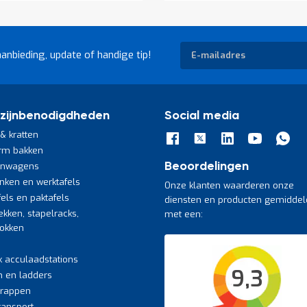
Abonneer
aanbieding, update of handige tip!
u
op
onze
nieuwsbrief
zijnbenodigdheden
Social media
& kratten
rm bakken
jnwagens
Beoordelingen
nken en werktafels
Onze klanten waarderen onze
fels en paktafels
diensten en producten gemiddel
ekken, stapelracks,
met een:
bokken
k acculaadstations
9,3
n en ladders
trappen
transport