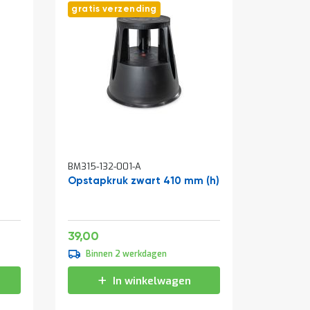
gratis verzending
In
In
BM315-132-001-A
BM097-00
winkelwagen
winkelw
Opstapkruk zwart 410 mm (h)
Draaide
cilinders
1800x9
Zwart
Speciale
151,25
47,19
39,00
vanaf
prijs
139,00
Binnen 2 werkdagen
Binne
168,19
In winkelwagen