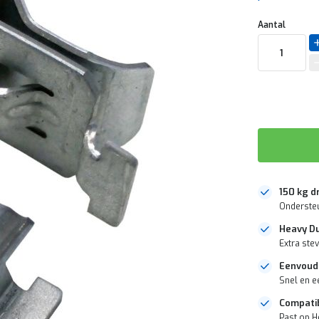
Aantal
150 kg 
Ondersteu
Heavy Du
Extra ste
Eenvoud
Snel en e
Compati
Past op H