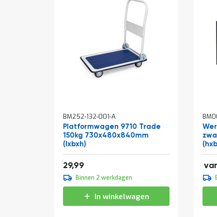
In
In
BM252-132-001-A
BM00
winkelwagen
win
Platformwagen 9710 Trade
Wer
150kg 730x480x840mm
zwa
(lxbxh)
(hx
106
36,29
29,99
va
109
Binnen 2 werkdagen
133
In winkelwagen