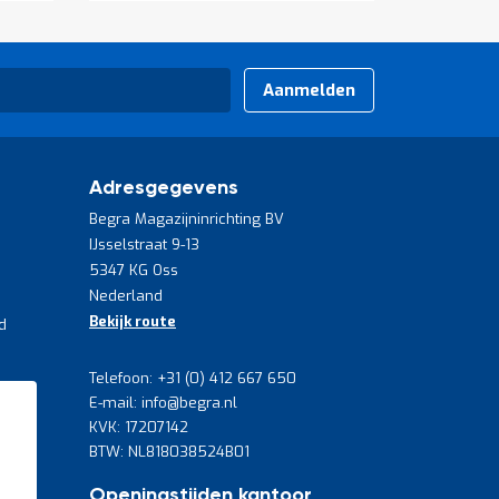
Aanmelden
Adresgegevens
Begra Magazijninrichting BV
IJsselstraat 9-13
5347 KG Oss
Nederland
Bekijk route
d
Telefoon: +31 (0) 412 667 650
E-mail: info@begra.nl
KVK: 17207142
BTW: NL818038524B01
Openingstijden kantoor