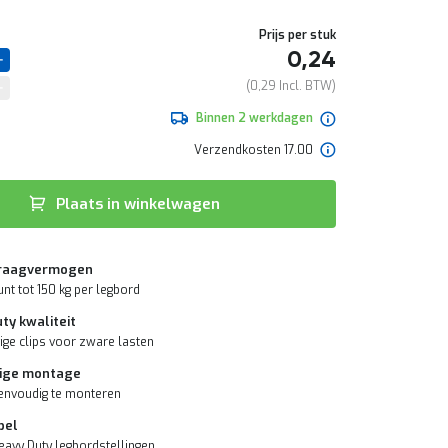
Prijs per stuk
0,24
0,29
Binnen 2 werkdagen
Verzendkosten 17.00
Plaats in winkelwagen
draagvermogen
nt tot 150 kg per legbord
ty kwaliteit
vige clips voor zware lasten
ige montage
envoudig te monteren
bel
eavy Duty legbordstellingen