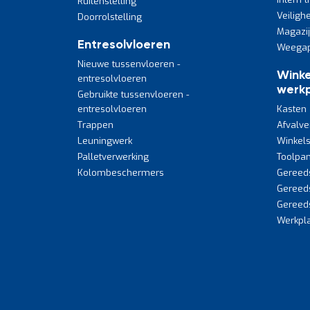
Ruitenstelling
Veiligh
Doorrolstelling
Magazi
Entresolvloeren
Weegap
Nieuwe tussenvloeren -
Winke
entresolvloeren
werkp
Gebruikte tussenvloeren -
entresolvloeren
Kasten
Trappen
Afvalve
Leuningwerk
Winkels
Palletverwerking
Toolpan
Kolombeschermers
Gereed
Gereed
Gereed
Werkpla