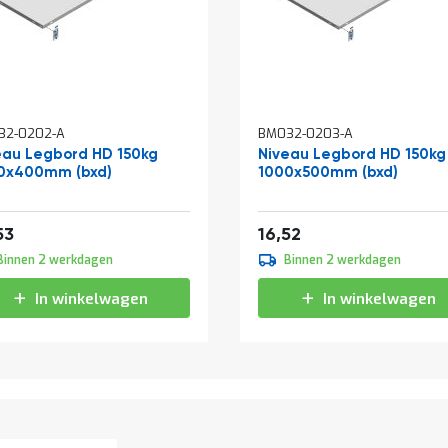
32-0202-A
BM032-0203-A
eau Legbord HD 150kg
Niveau Legbord HD 150kg
0x400mm (bxd)
1000x500mm (bxd)
af
Vanaf
17,58
19,99
53
16,52
Binnen 2 werkdagen
Binnen 2 werkdagen
In winkelwagen
In winkelwagen