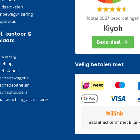
eidsartikelen
Waardering:
60%
jnbewegwijzering
Totaal 2087 beoordelingen
paratuur
Kiyoh
l, kantoor &
laats
Beoordeel
rwerking
telling
Veilig betalen met
el stands
schapswagens
schapspanelen
schaphouders
atsinrichting accessoires
Betaal achteraf met Billink