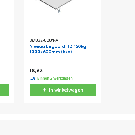
BM032-0204-A
BM032-02
Niveau Legbord HD 150kg
Niveau 
1000x600mm (bxd)
1000x8
Vanaf
Vanaf
22,54
2
18,63
23,72
Binnen 2 werkdagen
Binne
In winkelwagen