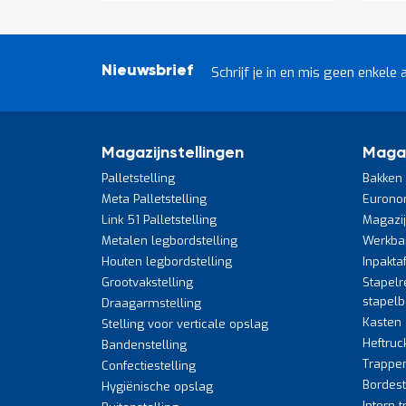
Nieuwsbrief
Schrijf je in en mis geen enkele 
Magazijnstellingen
Maga
Palletstelling
Bakken 
Meta Palletstelling
Eurono
Link 51 Palletstelling
Magazi
Metalen legbordstelling
Werkba
Houten legbordstelling
Inpakta
Grootvakstelling
Stapelr
stapel
Draagarmstelling
Kasten
Stelling voor verticale opslag
Heftruc
Bandenstelling
Trappe
Confectiestelling
Bordes
Hygiënische opslag
Intern 