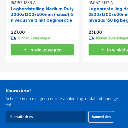
BM157-1258-A
BM157-3137-A
Legbordstelling Medium Duty
Legbordstelling H
3000x1300x600mm (hxbxd) 6
2500x1300x600mm 
niveaus verzinkt beginsectie
niveaus 150 kg be
Vanaf
Vanaf
274,67
279,51
227,00
231,00
Binnen 3 werkdagen
Binnen 3 werkdage
In winkelwagen
In winkel
Nieuwsbrief
Schrijf je in en mis geen enkele aanbieding, update of handige
tip!
Abonneer
Aanmelden
u
op