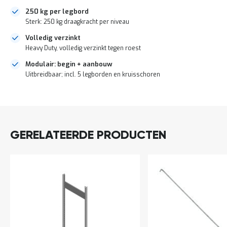
a
250 kg per legbord
n
Sterk: 250 kg draagkracht per niveau
d
l
Volledig verzinkt
e
Heavy Duty, volledig verzinkt tegen roest
i
d
Modulair: begin + aanbouw
i
Uitbreidbaar; incl. 5 legborden en kruisschoren
n
g
e
DIRECT
n
LEVERBAAR
N
i
GERELATEERDE PRODUCTEN
e
u
w
s
C
o
n
t
a
c