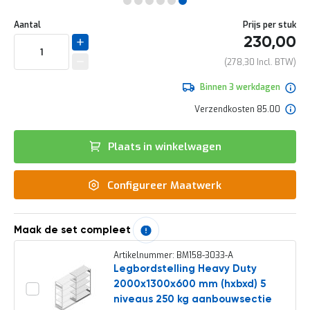
e
Ga
r
Uw
naar
DIRECT
Aantal
Prijs per stuk
t
aanpassing
het
230,00
e
LEVERBAAR
begin
c
van
278,30
h
de
e
afbeeldingen-
Binnen 3 werkdagen
c
gallerij
k
Verzendkosten 85.00
G
r
Plaats in winkelwagen
a
t
i
Configureer Maatwerk
s
a
d
v
Maak de set compleet
i
e
Artikelnummer: BM158-3033-A
s
Legbordstelling Heavy Duty
o
2000x1300x600 mm (hxbxd) 5
p
l
niveaus 250 kg aanbouwsectie