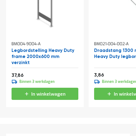
t
Mijn
account
BM004-9004-A
BM021-004-002-A
Legbordstelling Heavy Duty
Draadstang 1300 
frame 2000x600 mm
Heavy Duty legbor
verzinkt
Vanaf
4,67
45,81
3,86
37,86
Binnen 3 werkdagen
Binnen 3 werkdage
In winkelwagen
In winkel