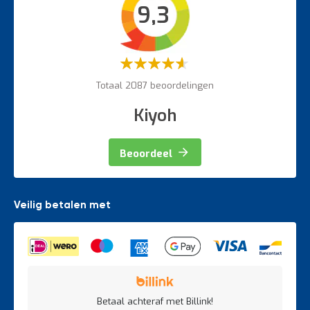
9,3
Veiligheidsartikelen
Magazijnbewegwijzering
Weegapparatuur
Waardering:
60%
Totaal 2087 beoordelingen
Kiyoh
Beoordeel
Veilig betalen met
Betaal achteraf met Billink!