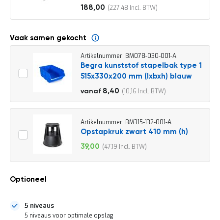
o
188,00
227,48
c
Vanaf
a
t
i
Vaak samen gekocht
e
Artikelnummer: BM078-030-001-A
P
Begra kunststof stapelbak type 1
a
515x330x200 mm (lxbxh) blauw
r
t
9,30
8,40
10,16
vanaf
i
11,25
j
e
n
Artikelnummer: BM315-132-001-A
a
Opstapkruk zwart 410 mm (h)
a
39,00
47,19
n
Speciale
b
prijs
i
e
Optioneel
d
e
n
5 niveaus
H
5 niveaus voor optimale opslag