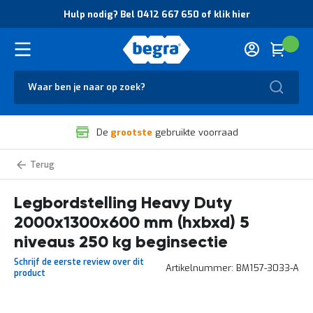
O
Hulp nodig? Bel 0412 667 650 of klik hier
v
e
r
Cart
(
Wink
B
H
e
u
g
Zoek
l
r
p
a
n
V
o
De
grootste
gebruikte voorraad
e
d
i
i
l
g
Heavy
i
?
Duty
g
B
legbordstelling
zelf
Legbordstelling Heavy Duty
h
e
samenstellen
e
l
2000x1300x600 mm (hxbxd) 5
i
0
d
4
niveaus 250 kg beginsectie
e
1
Schrijf de eerste review over dit
n
2
Artikelnummer
BM157-3033-A
product
k
6
w
6
a
7