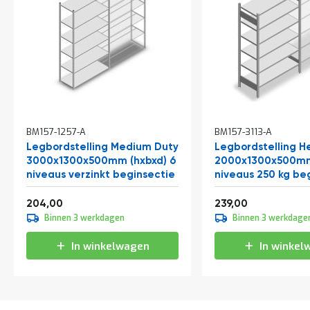
BM157-1257-A
BM157-3113-A
Legbordstelling Medium Duty
Legbordstelling H
3000x1300x500mm (hxbxd) 6
2000x1300x500mm
niveaus verzinkt beginsectie
niveaus 250 kg be
Vanaf
Vanaf
246,84
289,19
204,00
239,00
Binnen 3 werkdagen
Binnen 3 werkdage
In winkelwagen
In winkel