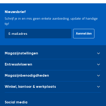
Nieuwsbrief
Schrijf je in en mis geen enkele aanbieding, update of handige
tip!
Abonneer
Aanmelden
u
op
onze
nieuwsbrief
Magazijnstellingen
Palletstelling
Entresolvloeren
Meta Palletstelling
Nieuwe tussenvloeren - entresolvloeren
Link 51 Palletstelling
Magazijnbenodigdheden
Gebruikte tussenvloeren - entresolvloeren
Metalen legbordstelling
Bakken & kratten
Trappen
Houten legbordstelling
Winkel, kantoor & werkplaats
Euronorm bakken
Leuningwerk
Grootvakstelling
Kasten
Magazijnwagens
Palletverwerking
Draagarmstelling
Afvalverwerking
Werkbanken en werktafels
Social media
Kolombeschermers
Stelling voor verticale opslag