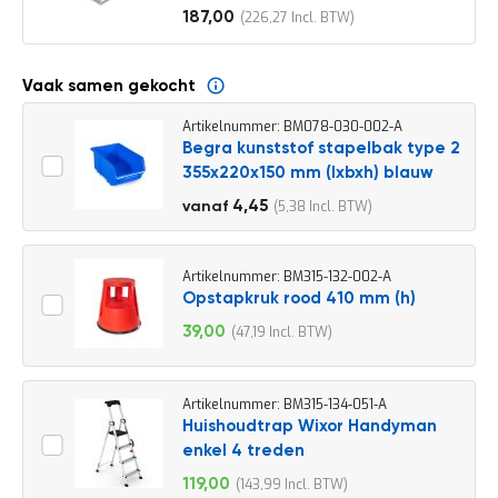
o
187,00
226,27
c
Vanaf
a
t
i
Vaak samen gekocht
e
Artikelnummer: BM078-030-002-A
P
Begra kunststof stapelbak type 2
a
355x220x150 mm (lxbxh) blauw
r
t
4,95
4,45
5,38
vanaf
i
5,99
j
e
n
Artikelnummer: BM315-132-002-A
a
Opstapkruk rood 410 mm (h)
a
39,00
47,19
n
Speciale
b
prijs
i
e
Artikelnummer: BM315-134-051-A
d
Huishoudtrap Wixor Handyman
e
enkel 4 treden
n
119,00
143,99
H
Speciale