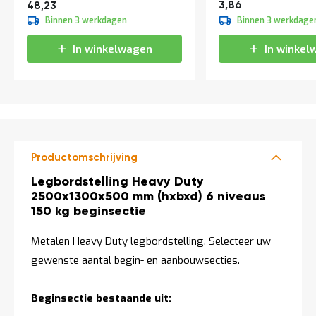
Vanaf
4,67
58,36
3,86
48,23
Binnen 3 werkdagen
Binnen 3 werkdage
In winkelwagen
In winkel
Productomschrijving
Productomschrijving
Legbordstelling Heavy Duty
2500x1300x500 mm (hxbxd) 6 niveaus
150 kg beginsectie
Metalen Heavy Duty legbordstelling. Selecteer uw
gewenste aantal begin- en aanbouwsecties.
Beginsectie bestaande uit: