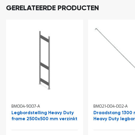
t
GERELATEERDE PRODUCTEN
Mijn
account
BM004-9007-A
BM021-004-002-A
Legbordstelling Heavy Duty
Draadstang 1300 
frame 2500x500 mm verzinkt
Heavy Duty legbor