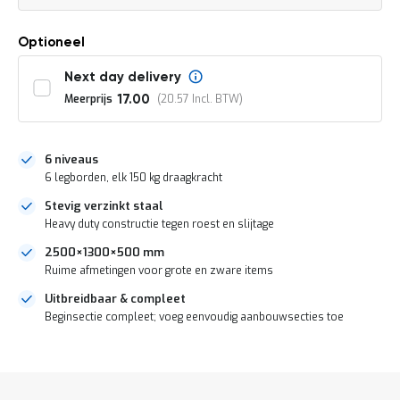
a
prijs
n
d
Optioneel
l
e
Next day delivery
i
Meerprijs
20.57
17.00
d
i
n
g
6 niveaus
e
6 legborden, elk 150 kg draagkracht
n
Stevig verzinkt staal
N
Heavy duty constructie tegen roest en slijtage
i
e
2500×1300×500 mm
u
Ruime afmetingen voor grote en zware items
w
s
Uitbreidbaar & compleet
C
Beginsectie compleet; voeg eenvoudig aanbouwsecties toe
o
n
DIRECT
t
LEVERBAAR
a
c