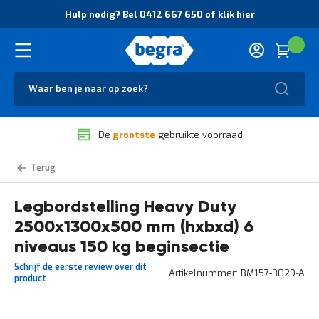
O
Hulp nodig? Bel 0412 667 650 of klik hier
v
e
r
Cart
(
Wink
B
H
e
u
g
Zoek
l
r
p
a
n
V
o
De
grootste
gebruikte voorraad
e
d
i
i
l
g
Heavy
i
?
Duty
g
B
legbordstelling
zelf
Legbordstelling Heavy Duty
h
e
samenstellen
e
l
2500x1300x500 mm (hxbxd) 6
i
0
d
4
niveaus 150 kg beginsectie
e
1
Schrijf de eerste review over dit
n
2
Artikelnummer
BM157-3029-A
product
k
6
w
6
a
7