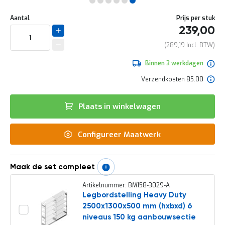
e
Ga
r
Uw
naar
DIRECT
Aantal
Prijs per stuk
t
aanpassing
het
239,00
e
LEVERBAAR
begin
c
van
289,19
h
de
e
afbeeldingen-
Binnen 3 werkdagen
c
gallerij
k
Verzendkosten 85.00
G
r
Plaats in winkelwagen
a
t
i
Configureer Maatwerk
s
a
d
v
Maak de set compleet
i
e
Artikelnummer: BM158-3029-A
s
Legbordstelling Heavy Duty
o
2500x1300x500 mm (hxbxd) 6
p
l
niveaus 150 kg aanbouwsectie