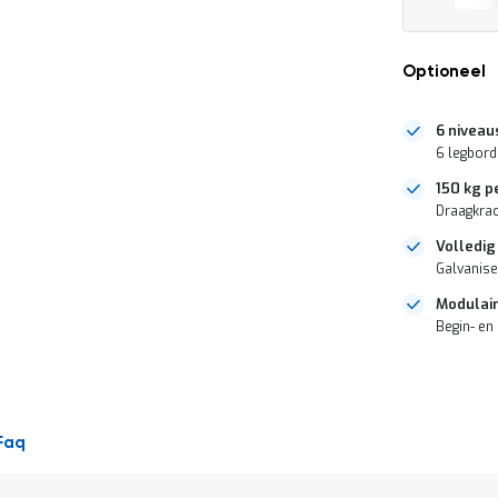
Optioneel
6 niveau
6 legbor
150 kg p
Draagkrac
Volledig
Galvanise
Modulair
Begin- en
DIRECT
LEVERBAAR
Faq