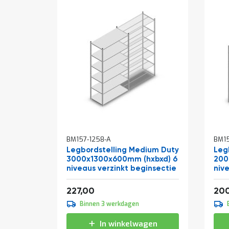
BM157-1258-A
BM15
Legbordstelling Medium Duty
Leg
3000x1300x600mm (hxbxd) 6
200
niveaus verzinkt beginsectie
niv
Vanaf
Van
274,67
227,00
20
Binnen 3 werkdagen
In winkelwagen