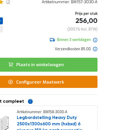
5
beoordelingen
Artikelnummer
BM157-3030-A
2
Prijs per stuk
256,00
309,76
Binnen 3 werkdagen
Verzendkosten 85.00
Plaats in winkelwagen
Configureer Maatwerk
t compleet
Artikelnummer: BM158-3030-A
Legbordstelling Heavy Duty
2500x1300x600 mm (hxbxd) 6