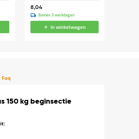
9,73
9,0
8,04
7,45
Binnen 3 werkdagen
Binne
In winkelwagen
Faq
s 150 kg beginsectie
t: