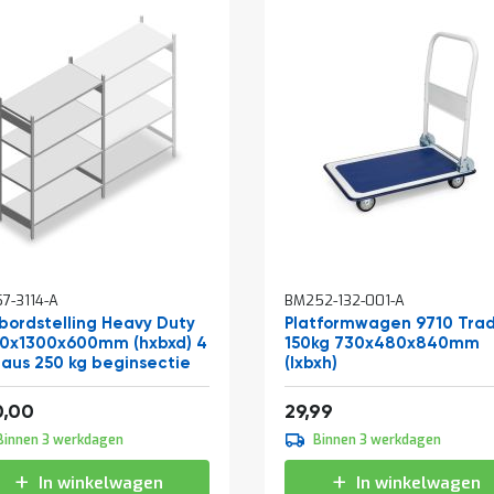
In
7-3114-A
BM252-132-001-A
winkelwagen
bordstelling Heavy Duty
Platformwagen 9710 Tra
0x1300x600mm (hxbxd) 4
150kg 730x480x840mm
eaus 250 kg beginsectie
(lxbxh)
af
242,00
36,29
0,00
29,99
Binnen 3 werkdagen
Binnen 3 werkdagen
In winkelwagen
In winkelwagen