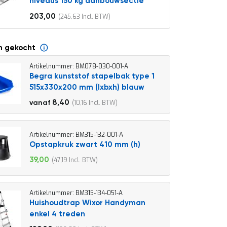
niveaus 150 kg aanbouwsectie
203,00
245,63
Vanaf
n gekocht
Artikelnummer: BM078-030-001-A
Begra kunststof stapelbak type 1
515x330x200 mm (lxbxh) blauw
9,30
8,40
10,16
vanaf
11,25
Artikelnummer: BM315-132-001-A
Opstapkruk zwart 410 mm (h)
39,00
47,19
Speciale
prijs
Artikelnummer: BM315-134-051-A
Huishoudtrap Wixor Handyman
enkel 4 treden