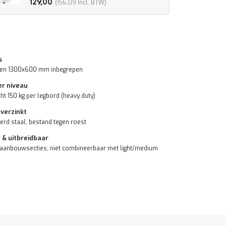
129,00
156,09
s
den 1300x600 mm inbegrepen
er niveau
ht 150 kg per legbord (heavy duty)
 verzinkt
erd staal, bestand tegen roest
 & uitbreidbaar
 aanbouwsecties; niet combineerbaar met light/medium