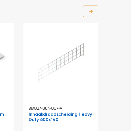
BM027-004-007-A
BM027-00
mm
Inhaakdraadscheiding Heavy
Inhaakv
Duty 600x140
Duty 600