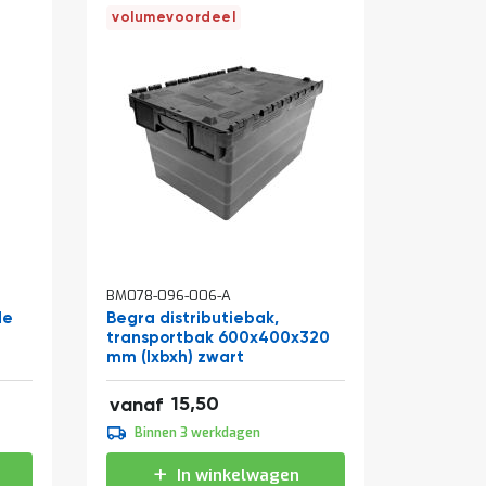
volumevoordeel
In
In
BM078-096-006-A
BM001-14
winkelwagen
winkelw
de
Begra distributiebak,
Werkban
transportbak 600x400x320
zwart 
mm (lxbxh) zwart
(hxbxd)
18,76
106,43
15,50
vanaf
vanaf
17,20
109,95
Binnen 3 werkdagen
Binne
20,81
133,04
In winkelwagen