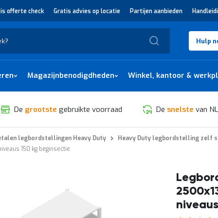
is offerte check
Gratis advies op locatie
Partijen aanbieden
Handleid
Zoek
Hulp n
eren
Magazijnbenodigdheden
Winkel, kantoor & werkp
De
grootste
gebruikte voorraad
De
snelste
van NL
talen legbordstellingen Heavy Duty
Heavy Duty legbordstelling zelf 
veaus 150 kg beginsectie
Legbord
2500x1
niveaus