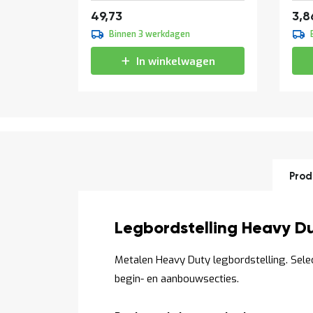
Vanaf
60,17
49,73
3,8
Binnen 3 werkdagen
In winkelwagen
Prod
Productomschrijving
Legbordstelling Heavy D
Metalen Heavy Duty legbordstelling. Sel
begin- en aanbouwsecties.