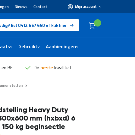
Mijn account
ingen
Nieuws
Contact
Hulp
nodig?
Bel
0412
Cart
(
)
Winkelwagen
odig? Bel 0412 667 650 of klik hier
667
650 of
klik
hier
laats
Gebruikt
Aanbiedingen
 en BE
De
beste
kwaliteit
samenstellen
stelling Heavy Duty
300x600 mm (hxbxd) 6
 150 kg beginsectie